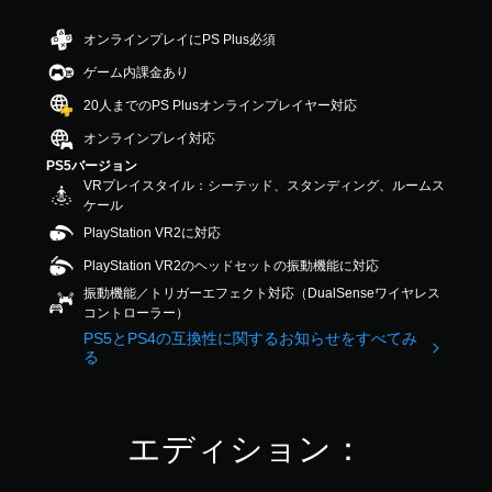
出
ロ
し
段
か
力
や
ー
階
じ
オンラインプレイにPS Plus必須
し
す
中
ル
め
て
く
ゲーム内課金あり
の
用
な
、
で
4
意
し
あ
20人までのPS Plusオンラインプレイヤー対応
き
.
さ
な
で
ま
3
れ
オンラインプレイ対応
た
プ
す
7
た
の
PS5バージョン
レ
。
で
メ
周
VRプレイスタイル：シーテッド、スタンディング、ルームス
イ
す
ッ
囲
ケール
可
セ
の
操
能
PlayStation VR2に対応
ー
あ
作
ジ
ら
モ
方
PlayStation VR2のヘッドセットの振動機能に対応
や
ゆ
ー
法
振動機能／トリガーエフェクト対応（DualSenseワイヤレス
ア
る
シ
の
コントローラー）
イ
場
ョ
確
コ
PS5とPS4の互換性に関するお知らせをすべてみ
所
ン
認
ン
る
か
コ
を
ら
ン
ゲ
送
音
ト
ー
受
が
ロ
ム
信
エディション：
聞
ー
の
し
こ
ル
操
て
え
を
作
、