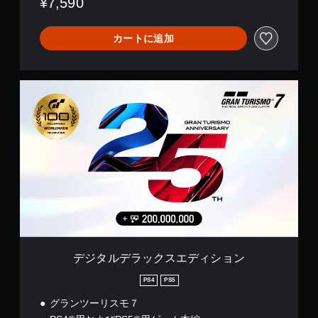
¥7,590
て
き
い
ま
ま
す
カートに追加
す
。
。
コ
ゲ
デ
ン
ジ
ー
ト
タ
ム
ル
ロ
の
デ
ー
一
ラ
ラ
時
ッ
ー
停
ク
の
止
ス
振
エ
ゲ
動
デ
ー
機
ィ
ム
能
シ
の
ョ
な
プ
デジタルデラックスエディション
ン
し
レ
イ
で
PS4
PS5
中
プ
グランツーリスモ７
や
レ
ム