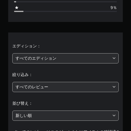
5
リ
9％
ガ
9
ー
エ
5
フ
ェ
1
ク
ト
、
エディション：
を
オ
平
ン
すべてのエディション
に
均
し
た
絞り込み：
評
と
き
すべてのレビュー
価
の
抵
は
抗
並び替え：
効
果
5
を
新しい順
使
段
わ
な