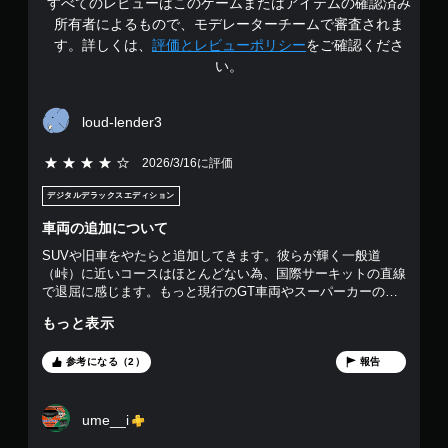
すべてのレビューはこのゲームまたはアイテムの確認済み
階
く
所有者によるもので、モデレーターチームで審査されま
て
中
す。詳しくは、
評価とレビューポリシー
をご確認くださ
も
い。
ゲ
の
ー
ム
4
loud-lender3
を
プ
.
レ
5段階評価の4
2026/3/16に評価
イ
3
で
デジタルデラックスエディション
き
7
車両の追加について
ま
す
SUVや旧車をやたらと追加してきます。彼らが輝く一般道
で
。
（峠）に近いコースはほとんどない為、国際サーキットの直線
で退屈に感じます。もっと現行のGT車両やスーパーカーの割
す
合を増やして欲しいです。それ以外はとても楽しいです。
もっと表示
参考になる（2）
報告
ume__i