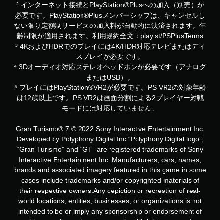
² インターネット接続とPlayStation®Plusへの加入（別売）が
必要です。PlayStation®Plusメンバーシップは、キャンセルし
ない限り定額制サービスの加入料が自動的に決済されます。年
齢制限が適用されます。利用規約全文：play.st/PSPlusTerms
³ 4KおよびHDRでのプレイには4K/HDR対応テレビまたはディ
スプレイが必要です。
⁴ 3Dオーディオ対応ステレオヘッドホンが必要です（アナログ
またはUSB）。
⁵ プレイにはPlayStation®VR2が必要です。PS VR2の対象年齢
は12歳以上です。PS VR2は画面分割による2プレイヤー対戦
モードには対応していません。
Gran Turismo® 7 © 2022 Sony Interactive Entertainment Inc.
Developed by Polyphony Digital Inc.“Polyphony Digital logo”,
“Gran Turismo” and “GT” are registered trademarks of Sony
Interactive Entertainment Inc. Manufacturers, cars, names,
brands and associated imagery featured in this game in some
cases include trademarks and/or copyrighted materials of
their respective owners.Any depiction or recreation of real-
world locations, entities, businesses, or organizations is not
intended to be or imply any sponsorship or endorsement of