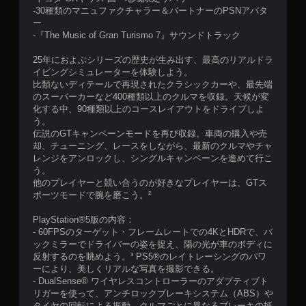
-30種類のマニュファクチャラー＆パートナーのPSNアバタ
ー
-『The Music of Gran Turismo 7』サウンドトラック
25年におよぶシリーズの歴史が生み出す、最高のリアルドラ
イビングシミュレーターを体験しよう。
比類ないディテールで再現されたクラシックカーや、最先端
のスーパーカーなど400種類以上のクルマを収録。天候が変
化する中、90種類以上のコースレイアウトをドライブしよ
う。
伝説のGTキャンペーンモードを再び収録。車両の購入や売
却、チューニング、レースをしながら、最新のクルマやチャ
レンジをアンロックし、シングルキャンペーンを進めて行こ
う。
他のプレイヤーと競い合うのが好きなプレイヤーは、GTス
ポーツモードで腕を磨こう。²
PlayStation®5版の内容：
- 60FPSのターゲット・フレームレートでの4KとHDRで、バ
ックミラーでドライバーの姿を捉え、陽の光が車のボディに
反射するのを眺めよう。³ PS5®のレイトレーシングのパワ
ーにより、美しくリアルな写真を撮影できる。
- DualSense® ワイヤレスコントローラーのアダプティブト
リガーを使って、アンチロックブレーキシステム（ABS）や
タイヤの回転による振動、クルマごとに異なるブレーキの抵