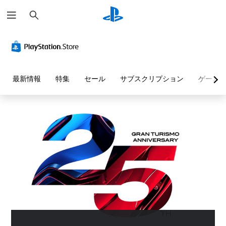
検
索
音
字
ボ
難
テ
量
幕
タ
易
キ
コ
な
ン
度
ス
ン
し
割
調
ト
ト
で
り
整
チ
最新情報
特集
セール
サブスクリプション
ゲーム
ロ
プ
当
（
ャ
ー
レ
て
詳
ッ
ル
イ
の
細
ト
可
変
）
の
個
能
更
読
々
ゲ
（
み
の
ー
音
音
詳
上
ム
声
量
細
の
げ
に
を
難
よ
）
テ
下
易
る
キ
ゲ
げ
度
会
ス
ー
た
を
話
ト
ム
り
変
が
チ
の
消
更
な
ャ
ボ
音
し
く
ッ
タ
で
た
、
ト