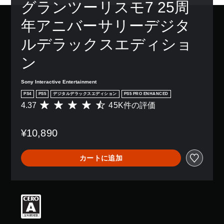
ン
グランツーリスモ7 25周
き
り
字
を
配
ま
、
幕
音
置
年アニバーサリーデジタ
す
ア
な
声
を
。
シ
し
読
カ
ルデラックスエディショ
ス
で
み
ス
ト
プ
3
上
タ
ン
機
レ
げ
D
マ
能
イ
で
イ
オ
を
で
き
ズ
Sony Interactive Entertainment
ー
有
き
ま
で
デ
効
PS4
PS5
デジタルデラックスエディション
PS5 PRO ENHANCED
ま
す
き
ィ
に
4.37
45K件の評価
す
評
。
ま
す
オ
。
価
す
る
数
3
。
こ
ク
¥10,890
は
D
と
イ
4
オ
で
モ
5
ッ
ー
カートに追加
、
K
ー
ク
デ
ゲ
、
シ
チ
ィ
ー
平
ョ
オ
ャ
ム
均
で
ン
ッ
を
評
音
コ
ト
プ
価
声
ン
レ
は
あ
を
ト
イ
5
ら