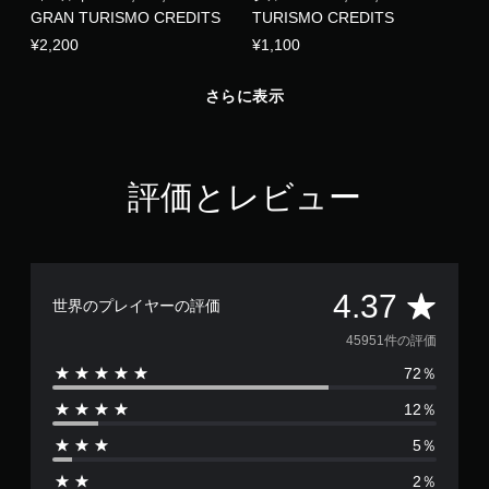
ダ
GRAN TURISMO CREDITS
TURISMO CREDITS
プ
テ
¥2,200
¥1,100
ィ
ブ
さらに表示
ト
リ
ガ
ー
評価とレビュー
エ
フ
ェ
ク
ト
評
4.37
世界のプレイヤーの評価
な
し
価
45951件の評価
で
プ
72％
数
レ
12％
イ
は
可
5％
4
能
2％
ト