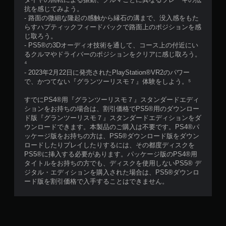
抗を感じてみよう。
- 路面の微細な隆起の感触から縁石の溝まで、没入感をもた
らすハプティックフィードバックで路面上のポジションを感
じ取ろう。
- PS5®の3Dオーディオ技術を通して、コース上の付近にい
るクルマやドライバーのポジションをクリアに感じ取ろう。
⁴
- 2023年2月22日に発売されたPlayStation®VR2のパワー
で、かつてない『グランツーリスモ７』体験をしよう。⁵
すでにPS4®用『グランツーリスモ７』スタンダードエディ
ションをお持ちの場合は、割引価格でPS5®用のダウンロー
ド版『グランツーリスモ７』スタンダードエディションをダ
ウンロードできます。本製品のご購入は不要です。PS4®パ
ッケージ版をお持ちの方は、PS5®ダウンロード版をダウン
ロードしたりプレイしたりするには、その都度ディスクを
PS5®に挿入する必要があります。パッケージ版のPS4®用
タイトルをお持ちの方でも、ディスクを使用しないPS5® デ
ジタル・エディションを購入された場合は、PS5®ダウンロ
ード版を割引価格で入手することはできません。