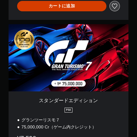
で
イ
カートに追加
プ
ン
レ
プ
レ
イ
ス
イ
可
タ
に
能
ン
影
タ
ダ
響
ッ
ー
し
チ
ド
な
操
エ
い
作
デ
、
を
ィ
練
使
シ
習
わ
ョ
用
ず
ン
の
に
モ
ゲ
ー
スタンダードエディション
ー
ド
ム
が
PS4
を
用
グランツーリスモ７
プ
意
レ
さ
75,000,000 Cr（ゲーム内クレジット）
イ
れ
で