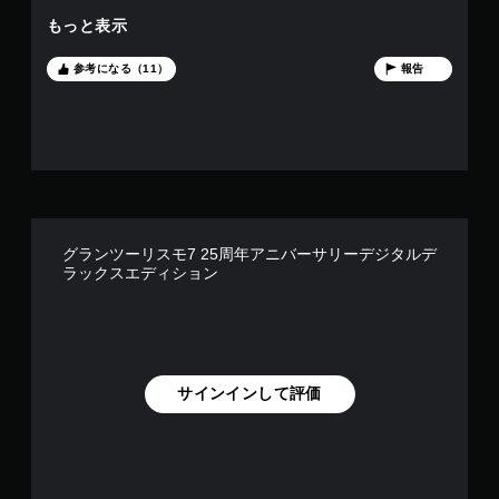
かなりマッチしていて好印象 ・ピット演出: 車両が入ってくる
もっと表示
ときのブレーキのような機械の音,ピット作業のメカニックの
緊張感/情熱が伝わるカメラワーク が、モータースポーツの
醍醐味の一つである"ピット戦略/作業の良さ"が最大限伝わっ
参考になる（11）
報告
ているように感じた ・リプレイ映像もグラフィックが綺麗
なのはもちろん、映像の映し方が臨場感があって見るのも楽し
い
グランツーリスモ7 25周年アニバーサリーデジタルデ
ラックスエディション
サインインして評価