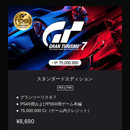
る
使
方
他
よ
わ
法
ス
の
う
ず
を
タ
プ
に
に
い
ン
レ
し
ゲ
つ
ダ
イ
ま
ー
で
ー
ヤ
す
ム
も
ド
ー
。
を
見
エ
と
プ
ら
デ
コ
レ
れ
ィ
ミ
イ
ま
シ
ュ
で
す
ョ
ニ
き
。
ン
ケ
ま
ー
す
練
シ
スタンダードエディション
。
ョ
習
PS4
PS5
ン
モ
タ
で
ー
グランツーリスモ７
ッ
き
ド
PS4®用およびPS5®用ゲーム本編
ま
チ
ゲ
す
75,000,000 Cr（ゲーム内クレジット）
操
ー
。
作
ム
¥8,690
な
の
し
メ