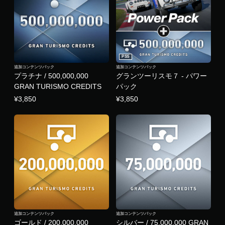
。
ー
（
ド
オ
バ
フ
ッ
ラ
ク
イ
を
ン
使
PS5
プ
わ
追加コンテンツパック
追加コンテンツパック
レ
ず
プラチナ / 500,000,000
グランツーリスモ７ - パワー
イ
に
GRAN TURISMO CREDITS
パック
の
ゲ
¥3,850
¥3,850
み
ー
）
ム
を
プ
レ
イ
で
き
ま
す
。
ア
追加コンテンツパック
追加コンテンツパック
ゴールド / 200,000,000
シルバー / 75,000,000 GRAN