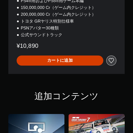
PS4®用およびPS5®用ゲーム本編
イ
ー
150,000,000 Cr（ゲーム内クレジット）
可
ビ
200,000,000 Cr（ゲーム内クレジット）
能
ー
トヨタ GRヤリス特別仕様車
パ
コ
ー
ン
PSNアバター30種類
ト
ト
公式サウンドトラック
の
ロ
再
ー
¥10,890
生
ラ
中
ー
に
の
カートに追加
、
振
ゲ
動
ー
機
ム
能
を
／
一
ハ
追加コンテンツ
時
プ
停
テ
止
ィ
で
ッ
き
ク
ま
フ
す
ィ