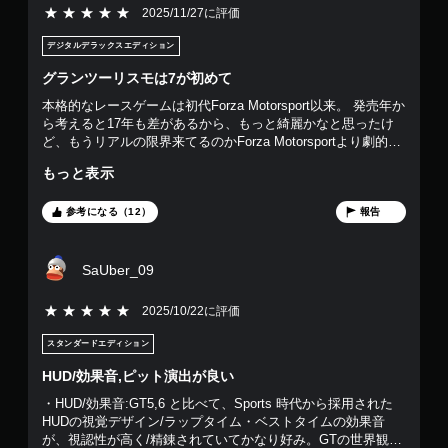
5段階評価の5
2025/11/27に評価
デジタルデラックスエディション
グランツーリスモは7が初めて
本格的なレースゲームは初代Forza Motorsport以来。 発売年か
ら考えると17年も差があるから、もっと綺麗かなと思ったけ
ど、もうリアルの限界来てるのかForza Motorsportより劇的に
綺麗とは思わなかった。 操作性もForza Motorsportの方が好み
もっと表示
だけど、GT7も遊んでて楽しい。本当に買って良かった。
参考になる（12）
報告
SaUber_09
5段階評価の5
2025/10/22に評価
スタンダードエディション
HUD/効果音,ピット演出が良い
・HUD/効果音:GT5,6 と比べて、Sports 時代から採用された
HUDの視覚デザイン/ラップタイム・ベストタイムの効果音
が、視認性が高く/精錬されていてかなり好み。GTの世界観に