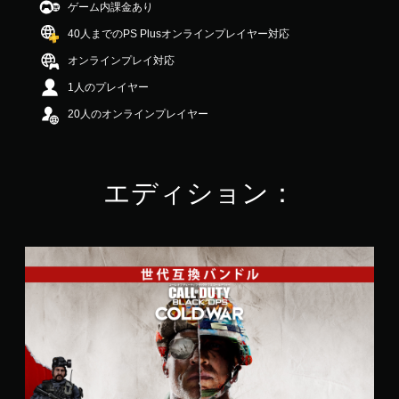
ゲーム内課金あり
中
の
40人までのPS Plusオンラインプレイヤー対応
4
.
オンラインプレイ対応
1
1人のプレイヤー
9
で
20人のオンラインプレイヤー
す
エディション：
ク
ロ
ス
ジ
ェ
ン