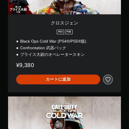
クロスジェン
PS4
PS5
Black Ops Cold War (PS4®/PS5®版)
Confrontation 武器パック
プライス大尉のオペレータースキン
¥9,380
カートに追加
ス
タ
ン
ダ
ー
ド