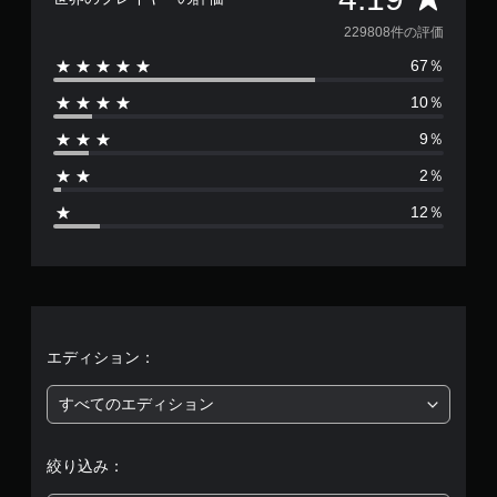
価
229808件の評価
67％
数
10％
は
9％
2
2％
2
12％
9
8
0
8
エディション：
、
すべてのエディション
平
絞り込み：
均