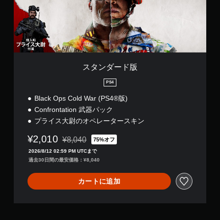
版
スタンダード版
PS4
Black Ops Cold War (PS4®版)
Confrontation 武器パック
プライス大尉のオペレータースキン
¥2,010
¥8,040
75%オフ
通常価格¥8,040より値引き
2026/8/12 02:59 PM UTCまで
過去30日間の最安価格：¥8,040
カートに追加