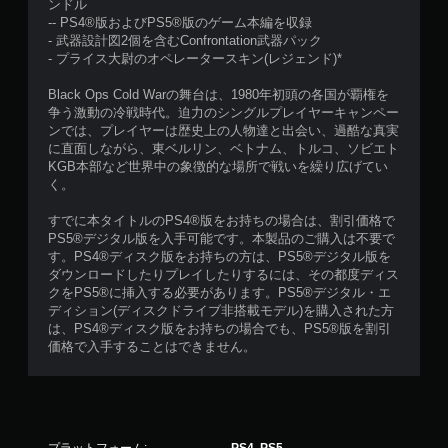
ンドル
-- PS4®版およびPS5®版のゲーム本編を収録
- 武器設計図2個を含むConfrontation武器パック
- プライス大尉のオペレータースキン(レジェンド)*
Black Ops Cold Warの舞台は、1980年初頭の各国が覇権を
争う激動の冷戦時代。迫力のシングルプレイヤーキャンペー
ンでは、プレイヤーは歴史上の人物達と出会い、過酷な真実
に直面しながら、東ベルリン、ベトナム、トルコ、ソビエト
KGB本部など世界中の象徴的な場所で戦いを繰り広げてい
く。
すでに本タイトルのPS4®版をお持ちの場合は、割引価格で
PS5®デジタル版を入手可能です。本製品のご購入は不要で
す。PS4®ディスク版をお持ちの方は、PS5®デジタル版を
ダウンロードしたりプレイしたりするには、その都度ディス
クをPS5®に挿入する必要があります。PS5®デジタル・エ
ディション(ディスクドライブ非搭載モデル)を購入された方
は、PS4®ディスク版をお持ちの場合でも、PS5®版を割引
価格で入手することはできません。