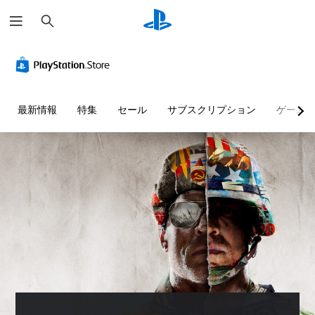
検
索
最新情報
特集
セール
サブスクリプション
ゲーム