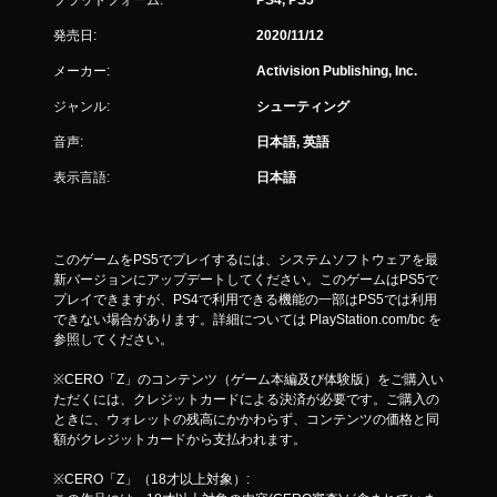
プラットフォーム:
PS4, PS5
発売日:
2020/11/12
メーカー:
Activision Publishing, Inc.
ジャンル:
シューティング
音声:
日本語, 英語
表示言語:
日本語
このゲームをPS5でプレイするには、システムソフトウェアを最
新バージョンにアップデートしてください。このゲームはPS5で
プレイできますが、PS4で利用できる機能の一部はPS5では利用
できない場合があります。詳細については PlayStation.com/bc を
参照してください。
※CERO「Z」のコンテンツ（ゲーム本編及び体験版）をご購入い
ただくには、クレジットカードによる決済が必要です。ご購入の
ときに、ウォレットの残高にかかわらず、コンテンツの価格と同
額がクレジットカードから支払われます。
※CERO「Z」（18才以上対象）: