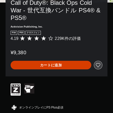
Call of Duty®: Black Ops Cold 
War - 世代互換バンドル PS4® & 
PS5®
Activision Publishing, Inc.
PS4
PS5
クロスジェン
4.19
229K件の評価
評
価
数
¥9,380
は
2
2
カートに追加
9
K
、
平
均
評
価
は
5
段
オンラインプレイにPS Plus必須
階