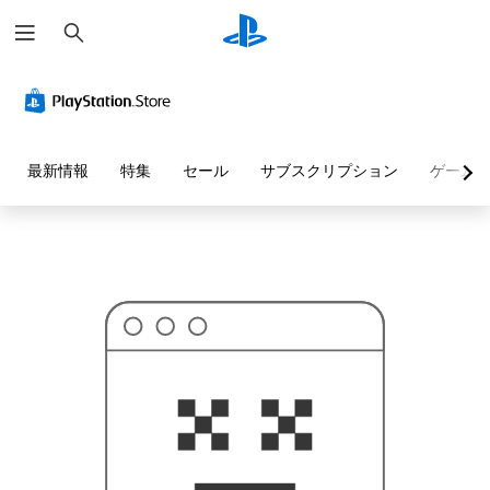
検
お
索
探
し
の
ペ
ー
ジ
は
見
最新情報
特集
セール
サブスクリプション
ゲーム
つ
か
り
ま
せ
ん
で
し
た
。