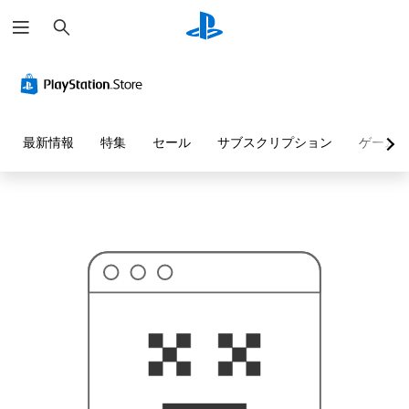
検
お
索
探
し
の
ペ
ー
ジ
は
見
最新情報
特集
セール
サブスクリプション
ゲーム
つ
か
り
ま
せ
ん
で
し
た
。