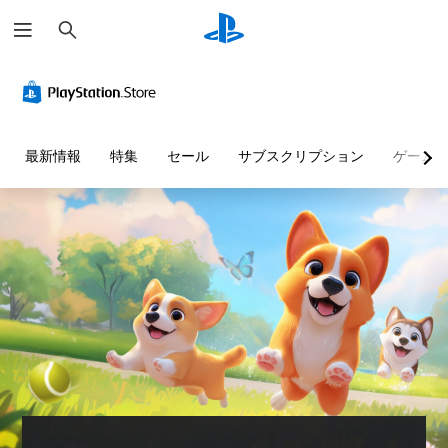
検
索
タ
ッ
チ
操
作
最新情報
特集
セール
サブスクリプション
ゲーム
な
し
で
プ
レ
イ
可
能
タ
ッ
チ
操
作
を
使
わ