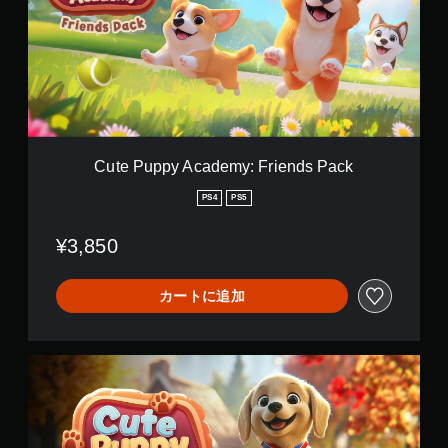
n
u
p
p
y
A
c
a
d
e
Cute Puppy Academy: Friends Pack
m
y
PS4
PS5
:
F
¥3,850
r
i
e
カートに追加
n
d
s
P
C
a
u
c
t
k
e
P