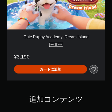
o
p
n
p
y
A
c
a
d
e
Cute Puppy Academy: Dream Island
m
y
PS4
PS5
:
D
¥3,190
r
e
a
カートに追加
m
I
s
l
a
n
追加コンテンツ
d