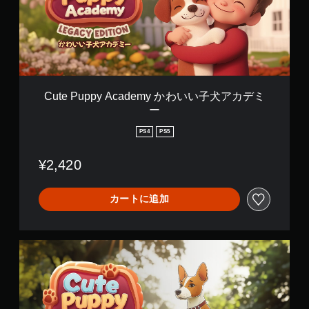
p
能
p
／
y
ハ
A
プ
c
テ
a
ィ
d
ッ
e
ク
Cute Puppy Academy かわいい子犬アカデミ
m
フ
ー
y
ィ
か
ー
PS4
PS5
わ
ド
い
バ
¥2,420
い
ッ
子
ク
犬
を
カートに追加
ア
使
カ
わ
デ
ず
ミ
に
C
ー
ゲ
u
ー
t
ム
e
を
P
プ
u