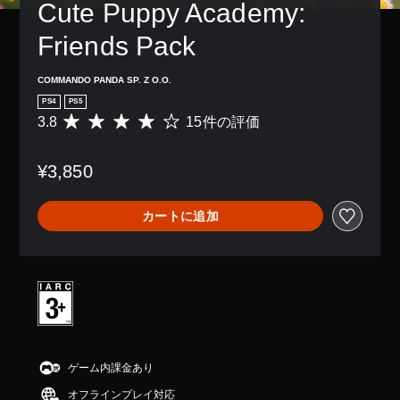
Cute Puppy Academy: 
ず
に
Friends Pack
ゲ
ー
ム
COMMANDO PANDA SP. Z O.O.
を
PS4
PS5
プ
3.8
15件の評価
評
レ
価
イ
数
で
¥3,850
は
き
1
ま
5
す
カートに追加
、
。
平
均
コ
評
価
ン
は
ト
5
ロ
段
ー
階
ラ
中
ゲーム内課金あり
ー
の
の
オフラインプレイ対応
3