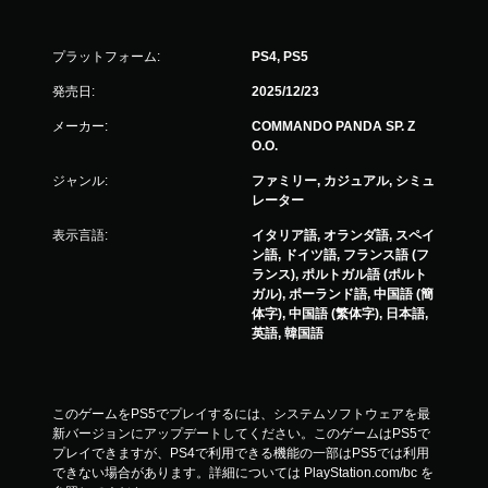
プラットフォーム:
PS4, PS5
発売日:
2025/12/23
メーカー:
COMMANDO PANDA SP. Z
O.O.
ジャンル:
ファミリー, カジュアル, シミュ
レーター
表示言語:
イタリア語, オランダ語, スペイ
ン語, ドイツ語, フランス語 (フ
ランス), ポルトガル語 (ポルト
ガル), ポーランド語, 中国語 (簡
体字), 中国語 (繁体字), 日本語,
英語, 韓国語
このゲームをPS5でプレイするには、システムソフトウェアを最
新バージョンにアップデートしてください。このゲームはPS5で
プレイできますが、PS4で利用できる機能の一部はPS5では利用
できない場合があります。詳細については PlayStation.com/bc を