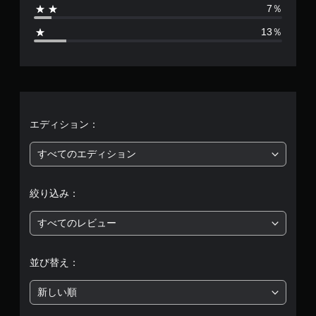
7％
5
13％
、
平
均
評
エディション：
価
すべてのエディション
は
絞り込み：
5
すべてのレビュー
段
階
並び替え：
中
新しい順
の