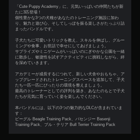
「Cute Puppy Academy」に、元気いっぱいの仲間たちが新
たに3匹登場！
個性豊かな3つの犬種があなたのトレーニング施設に加わ
り、魅力と遊び心、そしてしっぽを振る楽しさがたっぷり詰
まったバンドルです。
子犬たちに可愛いトリックを教え、スキルを伸ばし、グルー
ミングや食事、お世話で幸せにしてあげましょう。
サプライズやミニゲームがいっぱいのにぎやかな公園を一緒
に散歩し、敏捷性を試すアクティビティに挑戦しながら、絆
を深めていきます。
アカデミーが成長するにつれて、新しい犬舎やおもちゃ、ア
ップグレードされたトレーニングスペースを追加して、子犬
たち一匹一匹にぴったりの環境を整えましょう。
最高のトレーナーとしての評判を築き、あなたのもとで子犬
たちが元気に育っていく姿を楽しんでください。
本バンドルには、以下の3つの魅力的なDLCが含まれていま
す：
ビーグル Beagle Training Pack、バセンジー Basenji
Training Pack、ブル・テリア Bull Terrier Training Pack