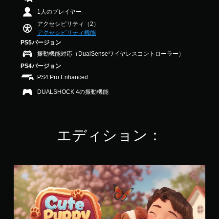
振
.
1人のプレイヤー
動
8
アクセシビリティ（2）
で
機
アクセシビリティ機能
す
能
PS5バージョン
な
し
振動機能対応（DualSenseワイヤレスコントローラー）
で
PS4バージョン
プ
PS4 Pro Enhanced
レ
DUALSHOCK 4の振動機能
イ
可
能
コ
エディション：
ン
ト
ロ
ー
C
ラ
u
ー
t
の
e
振
P
動
u
機