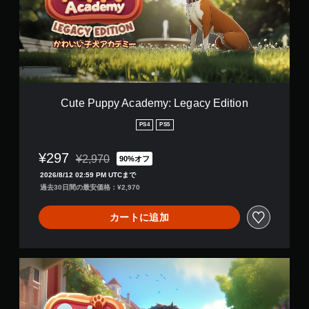
レ
p
イ
p
で
y
き
A
ま
c
す
a
。
d
e
Cute Puppy Academy: Legacy Edition
m
y
PS4
PS5
:
L
¥297
¥2,970
90%オフ
e
通常価格¥2,970より値引き
g
2026/8/12 02:59 PM UTCまで
a
過去30日間の最安価格：¥2,970
c
y
カートに追加
E
d
i
t
C
i
u
o
t
n
e