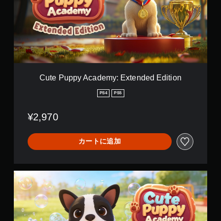
u
p
p
y
A
c
a
d
e
Cute Puppy Academy: Extended Edition
m
y
PS4
PS5
:
E
¥2,970
x
t
e
カートに追加
n
d
e
d
C
E
u
d
t
i
e
t
P
i
u