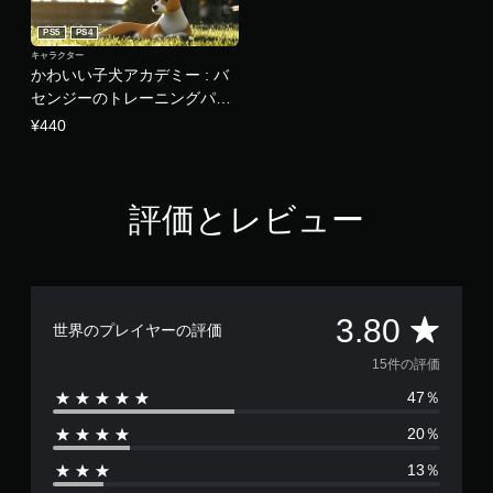
PS5
PS4
キャラクター
かわいい子犬アカデミー : バ
センジーのトレーニングパッ
ク
¥440
評価とレビュー
評
3.80
世界のプレイヤーの評価
価
15件の評価
47％
数
20％
は
13％
1