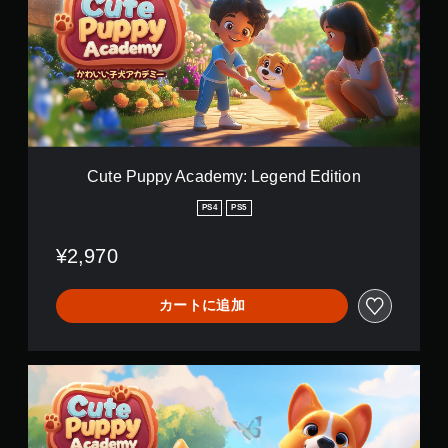
P
u
p
p
y
A
c
a
d
e
Cute Puppy Academy: Legend Edition
m
y
PS4
PS5
:
L
¥2,970
e
g
e
カートに追加
n
d
E
d
C
i
u
t
t
i
e
o
P