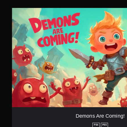
す
D
e
m
o
n
s
A
r
e
C
o
m
i
n
g
!
Demons Are Coming!
PS4
PS5