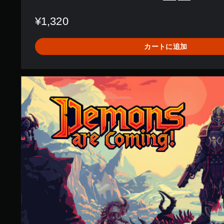
¥1,320
カートに追加
D
e
m
o
n
s
A
r
e
C
o
m
i
n
g
!