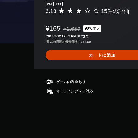
PS4
PS5
3.13
15件の評価
評
価
数
¥165
¥1,650
90%オフ
は
通常価格¥1,650より値引き
1
2026/8/12 02:59 PM UTCまで
5
過去30日間の最安価格：¥1,650
、
平
カートに追加
均
評
価
は
5
ゲーム内課金あり
段
オフラインプレイ対応
階
中
の
3
.
1
3
で