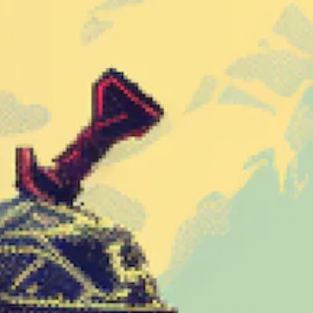
使
わ
ず
に
ゲ
ー
ム
を
プ
レ
イ
で
き
ま
す
。