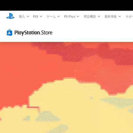
購入
PS5
ゲーム
PS Plus
周辺機器
最新情報
サポ
タ
ッ
チ
操
作
な
し
で
プ
レ
イ
可
能
タ
ッ
チ
操
作
を