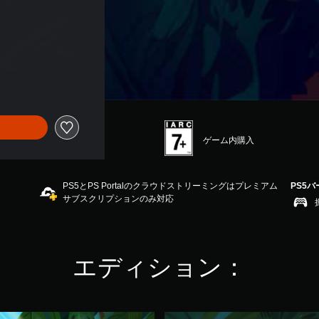
ゲーム内購入
PS5とPS Portalのクラウドストリーミングはプレミアム
PS5
サブスクリプションのみ対応
エディション：
T