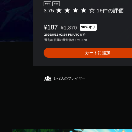
PS4
PS5
3.75
16件の評価
評
価
数
¥187
¥1,870
90%オフ
は
通常価格¥1,870より値引き
1
2026/8/12 02:59 PM UTCまで
6
過去30日間の最安価格：¥1,870
、
平
カートに追加
均
評
価
は
5
1 - 2人のプレイヤー
段
階
中
の
3
.
7
5
で
T