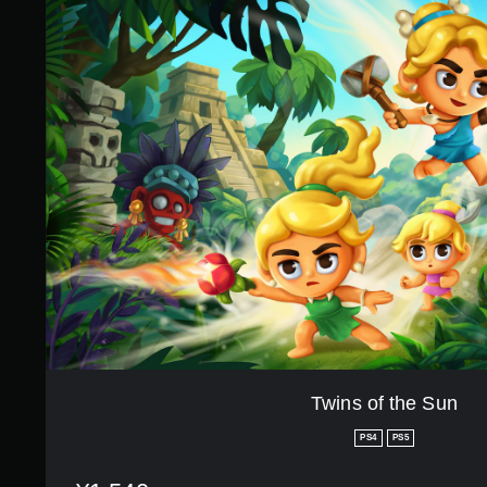
す
w
i
n
s
o
f
t
h
e
S
u
n
Twins of the Sun
PS4
PS5