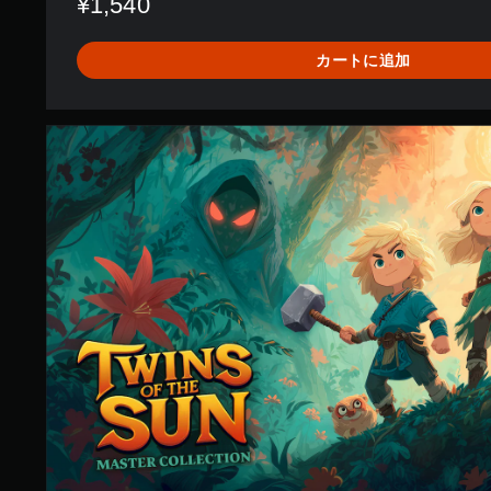
¥1,540
カートに追加
T
w
i
n
s
o
f
t
h
e
S
u
n
:
M
a
s
t