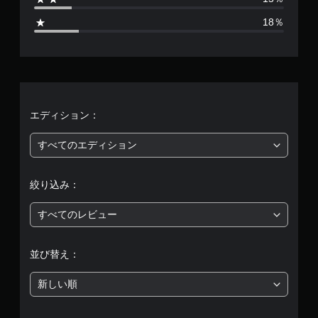
6
18％
、
平
均
評
エディション：
価
すべてのエディション
は
絞り込み：
5
すべてのレビュー
段
階
並び替え：
中
新しい順
の