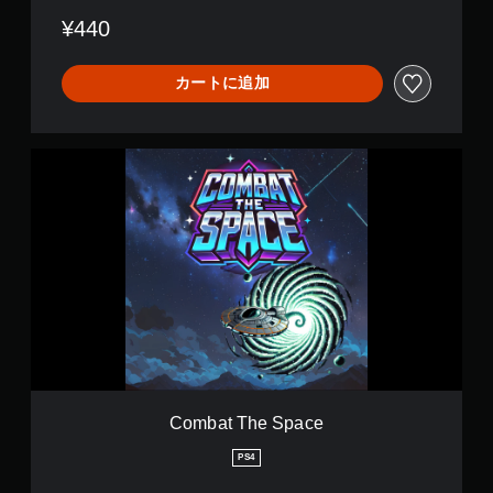
¥440
カートに追加
C
o
m
b
a
t
T
h
e
S
p
a
c
e
Combat The Space
PS4