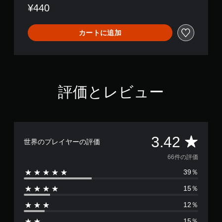
¥440
カートに追加
評価とレビュー
評
3.42
世界のプレイヤーの評価
価
66件の評価
39％
数
15％
は
12％
6
15％