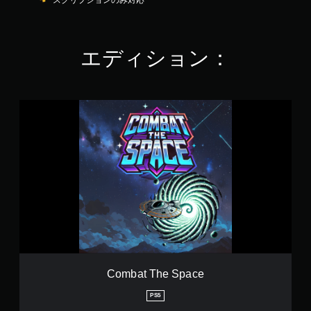
スクリプションのみ対応
2
で
す
エディション：
C
o
m
b
a
t
T
h
e
S
p
a
c
e
Combat The Space
PS5