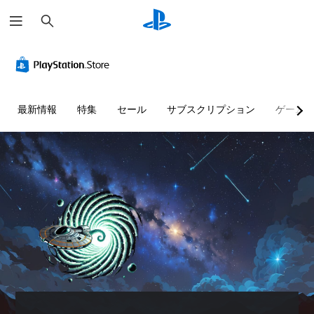
検
索
最新情報
特集
セール
サブスクリプション
ゲーム