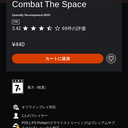
Combat The Space
Zazenfly Development DOO
PS5
3.42
66件の評価
評
価
数
¥440
は
6
6
カートに追加
、
平
均
評
価
は
暴力（軽度）
5
段
階
中
オフラインプレイ対応
の
1人のプレイヤー
3
.
PS5とPS Portalのクラウドストリーミングはプレミアムサブ
4