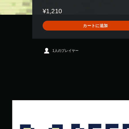
価
数
¥1,210
は
1
8
カートに追加
、
平
均
評
価
1人のプレイヤー
は
5
段
階
中
の
3
.
8
B
9
e
で
e
す
f
C