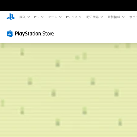
購入
PS5
ゲーム
PS Plus
周辺機器
最新情報
サポ
音
ゲ
量
ー
コ
ム
ン
の
ト
一
ロ
時
ー
停
ル
止
個
ゲ
々
ー
の
ム
音
の
量
プ
を
レ
下
イ
げ
中
た
や
り
ム
消
ー
音
ビ