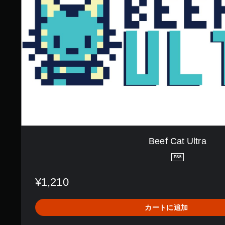
a
t
U
l
t
r
a
Beef Cat Ultra
PS5
¥1,210
カートに追加