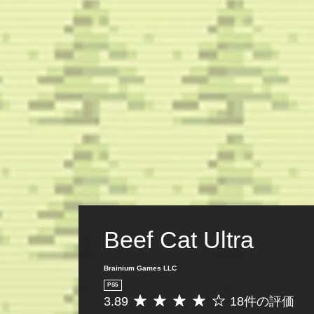
Beef Cat Ultra
Brainium Games LLC
PS5
3.89
18件の評価
評