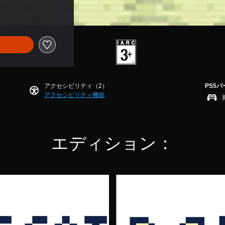
アクセシビリティ（2）
PS5
アクセシビリティ機能
エディション：
B
e
e
f
C