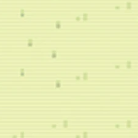
（
オ
フ
ラ
イ
ン
プ
レ
イ
の
み
）