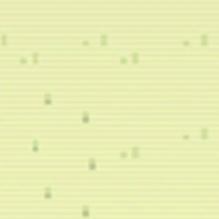
で
ー
き
パ
ま
ー
す
ト
。
の
再
生
中
に
、
ゲ
ー
ム
を
一
時
停
止
で
き
ま
す
。