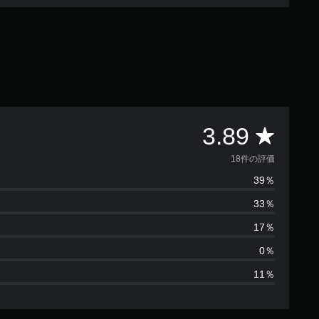
評
3.89
価
18件の評価
39％
数
33％
は
17％
1
0％
11％
8
、