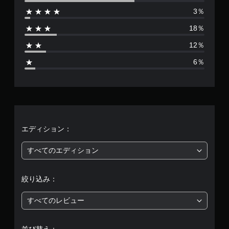
3％
は
18％
3
12％
3
6％
、
平
均
評
エディション：
価
すべてのエディション
は
絞り込み：
5
すべてのレビュー
段
階