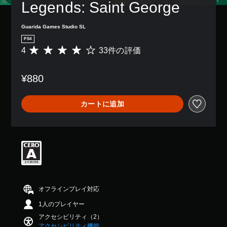
の
Legends: Saint George
ア
み
ク
字
シ
Guarida Games Studio SL
幕
ョ
が
PS4
ン
表
4
33件の評価
評
を
示
価
行
さ
数
う
れ
¥880
は
際
ま
3
に
す
3
ゲ
。
カートに追加
、
ー
平
ム
均
の
評
ス
価
ピ
は
ー
5
ド
段
を
階
落
中
オフラインプレイ対応
と
の
せ
1人のプレイヤー
4
ま
で
す
アクセシビリティ（2）
す
。
アクセシビリティ機能