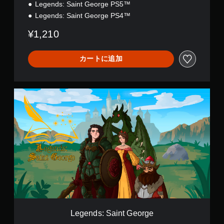
Legends: Saint George PS5™
Legends: Saint George PS4™
¥1,210
カートに追加
L
e
g
e
n
d
s
:
S
a
i
n
t
G
Legends: Saint George
e