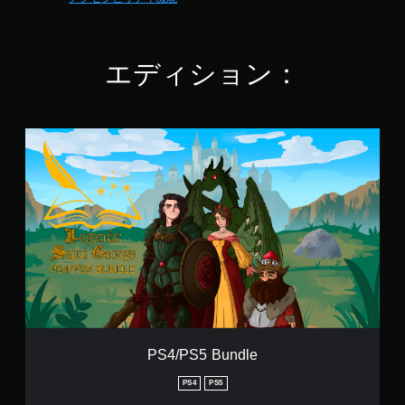
エディション：
P
S
4
/
P
S
5
B
u
n
d
l
e
PS4/PS5 Bundle
PS4
PS5