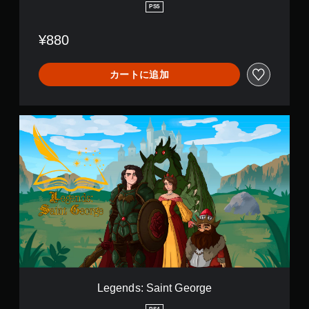
o
PS5
r
g
¥880
e
カートに追加
L
e
g
e
n
d
s
:
S
a
i
n
t
G
Legends: Saint George
e
o