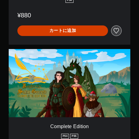
PS4
r
g
¥880
e
カートに追加
C
o
m
p
l
e
t
e
E
d
i
t
i
o
Complete Edition
n
PS4
PS5