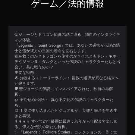
ゲーム／法的情報
聖ジョージとドラゴン伝説の謎に迫る、独自のインタラクテ
ィブ体験。
『Legends： Saint George』では、あなたの選択が伝説の騎
士と遥か彼方の王国の運命を左右します。
姫を救うのか？ドラゴンを倒すのか？それともドン・キホー
テやジャンヌ・ダルクといった伝説のキャラクターたちと出
会い、共に戦うのか？
主要な特徴：
🌟 分岐するストーリーライン： 複数の選択が異なる結末へ
と導きます。
🛡️ 聖ジョージの伝説にインスパイアされた、独自の再解
釈。
🤹 予期せぬ出会い：異なる文化の伝説のキャラクターた
ち。
🎨 丁寧に作り込まれたビジュアルが、英雄と舞台を生き生
きと再現。
👨‍👩‍👧‍👦 すべての年齢層に最適：若年から年配まで楽しめ
る、偉大な伝説の新たな解釈。
✨ 「Legends： Folklore Stories」コレクションの一作：世