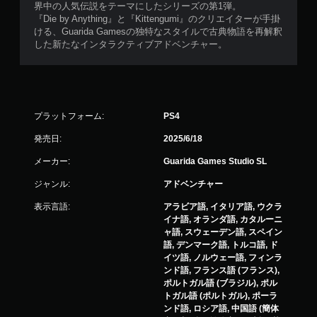
界中の人気伝説をテーマにしたシリーズの第1弾。
『Die by Anything』と『Kittengumi』のクリエイターが手掛
ける、Guarida Gamesの独特なスタイルで古典物語を再解釈
した新たなインタラクティブアドベンチャー。
プラットフォーム:
PS4
発売日:
2025/6/18
メーカー:
Guarida Games Studio SL
ジャンル:
アドベンチャー
表示言語:
アラビア語, イタリア語, ウクラ
イナ語, オランダ語, カタルーニ
ャ語, スウェーデン語, スペイン
語, デンマーク語, トルコ語, ド
イツ語, ノルウェー語, フィンラ
ンド語, フランス語 (フランス),
ポルトガル語 (ブラジル), ポル
トガル語 (ポルトガル), ポーラ
ンド語, ロシア語, 中国語 (簡体