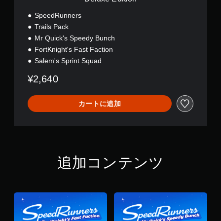
SpeedRunners
Trails Pack
Mr Quick's Speedy Bunch
FortKnight's Fast Faction
Salem's Sprint Squad
¥2,640
カートに追加
追加コンテンツ