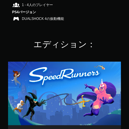
.
1 - 4人のプレイヤー
2
PS4バージョン
2
DUALSHOCK 4の振動機能
で
す
エディション：
S
t
a
n
d
a
r
d
E
d
i
t
i