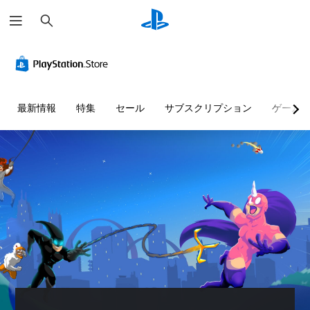
検
索
最新情報
特集
セール
サブスクリプション
ゲーム