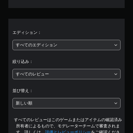
6
0
、
平
エディション：
均
すべてのエディション
評
絞り込み：
価
すべてのレビュー
は
5
並び替え：
段
新しい順
階
すべてのレビューはこのゲームまたはアイテムの確認済み
中
所有者によるもので、モデレーターチームで審査されま
す。詳しくは、
評価とレビューポリシー
をご確認くださ