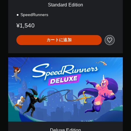
o
Standard Edition
n
SpeedRunners
¥1,540
カートに追加
D
e
l
u
x
e
E
d
i
t
i
o
n
Deluxe Edition