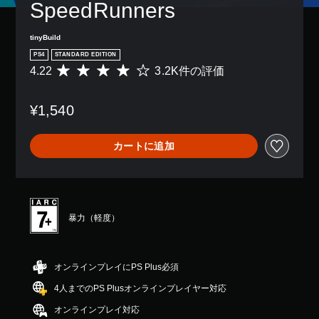
SpeedRunners
tinyBuild
PS4
STANDARD EDITION
4.22
3.2K件の評価
評
価
数
¥1,540
は
3
.
カートに追加
2
K
、
平
均
評
暴力（軽度）
価
は
5
段
オンラインプレイにPS Plus必須
階
4人までのPS Plusオンラインプレイヤー対応
中
の
オンラインプレイ対応
4