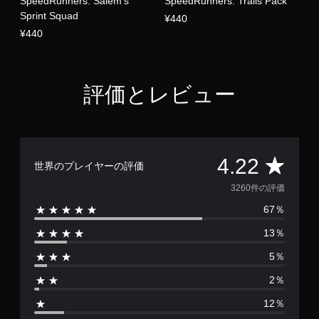
SpeedRunners: Salem's
SpeedRunners: Trails Pack
Sprint Squad
¥440
¥440
評価とレビュー
評
4.22
世界のプレイヤーの評価
価
3260件の評価
67％
数
13％
は
5％
3
2％
2
12％