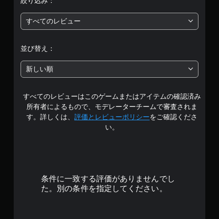
絞り込み：
は
。
し
で
すべてのレビュー
5
プ
レ
段
イ
並び替え：
可
階
能
新しい順
中
モ
ー
すべてのレビューはこのゲームまたはアイテムの確認済み
の
シ
所有者によるもので、モデレーターチームで審査されま
ョ
4
ン
す。詳しくは、
評価とレビューポリシー
をご確認くださ
コ
い。
.
ン
ト
3
ロ
ー
ル
6
を
条件に一致する評価がありませんでし
使
で
た。別の条件を指定してください。
わ
ず
す
に