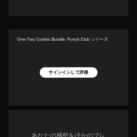
ゲ
ー
ム
を
プ
レ
イ
One-Two Combo Bundle: Punch Club シリーズ
で
き
ま
す
。
サインインして評価
タ
ッ
チ
操
作
な
し
で
プ
レ
あなたの感想をほかのプレ