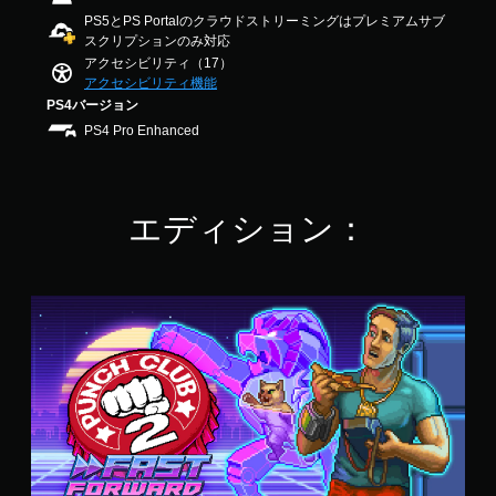
く
す
ー
4
ア
PS5とPS Portalのクラウドストリーミングはプレミアムサブ
表
。
ム
.
スクリプションのみ対応
ル
示
ス
3
し
アクセシビリティ（17）
（
ピ
6
ボ
ま
アクセシビリティ機能
基
で
ー
タ
す
PS4バージョン
本
す
ド
。
ン
）
PS4 Pro Enhanced
（
を
カ
詳
連
メ
細
打
ラ
）
せ
エディション：
の
ず
ゲ
動
に
ー
き
ム
プ
や
全
ゲ
レ
S
体
ー
イ
t
の
ム
可
a
ス
プ
n
能
ピ
レ
d
ボ
ー
イ
a
タ
ド
中
r
ン
を
の
d
を
落
エ
E
連
と
フ
d
打
し