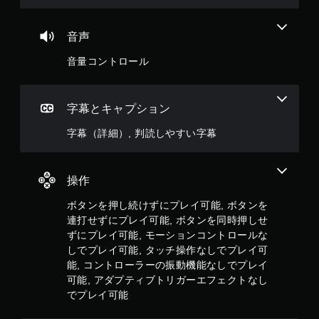
コ
音声
ン
ト
音量コントロール
ロ
ー
ラ
字幕とキャプション
ー
の
字幕（詳細）, 判読しやすい字幕
振
動
機
操作
能
な
ボタンを押し続けずにプレイ可能, ボタンを
し
連打せずにプレイ可能, ボタンを同時押しせ
で
ずにプレイ可能, モーションコントロールな
プ
しでプレイ可能, タッチ操作なしでプレイ可
レ
能, コントローラーの振動機能なしでプレイ
イ
可能, アダプティブトリガーエフェクトなし
可
でプレイ可能
能
コ