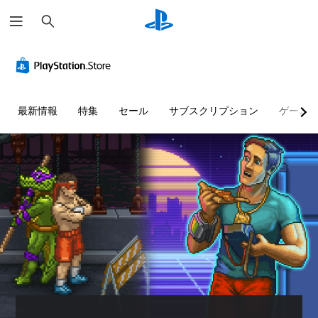
検
索
判
音
字
ボ
難
読
量
幕
タ
易
し
コ
（
ン
度
や
ン
詳
を
調
す
ト
細
押
整
最新情報
特集
セール
サブスクリプション
ゲーム
い
ロ
）
し
（
テ
ー
続
基
ゲ
キ
ル
け
本
ー
ス
ず
）
ム
個
ト
内
に
々
ゲ
の
プ
の
ー
メ
す
音
レ
ム
ニ
べ
量
イ
の
ュ
て
を
難
ー
可
の
下
易
や
能
会
げ
度
ス
話
ボ
た
を
テ
で
タ
り
変
ー
字
ン
消
更
タ
幕
を
音
し
ス
が
押
で
て
表