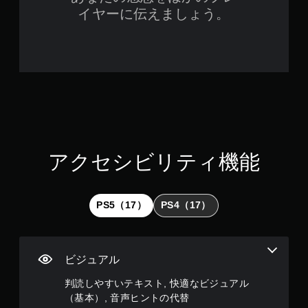
イ
イヤーに伝えましょう。
可
能
タ
ッ
チ
操
作
を
使
わ
ず
アクセシビリティ機能
に
ゲ
ー
ム
PS5（17）
PS4（17）
を
プ
レ
イ
で
ビジュアル
き
ま
判読しやすいテキスト, 快適なビジュアル
す
（基本）, 音声ヒントの代替
。