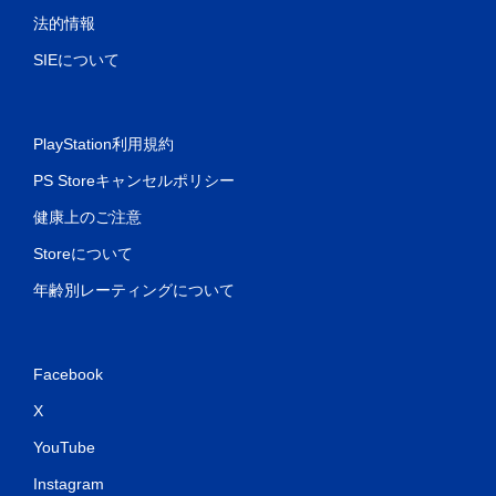
ー
法的情報
ム
を
SIEについて
プ
レ
イ
で
PlayStation利用規約
き
ま
PS Storeキャンセルポリシー
す
健康上のご注意
。
Storeについて
年齢別レーティングについて
Facebook
X
YouTube
Instagram