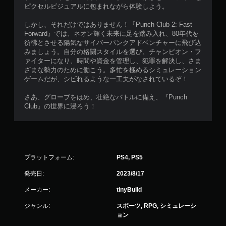
ク
ピクセルビジュアルに包まれながら体験しよう。
を
使
しかし、それだけではありません！『Punch Club 2: Fast
わ
Forward』では、ネオン輝く未来に足を踏み入れ、80年代を
ず
彷彿とさせる陽気なサイバーパンクアドベンチャーに飛び込
に
みましょう。自分の格闘スタイルを選び、チャンピオン・フ
ゲ
ァイターになり、時間や資金を管理し、犯罪を解決し、さま
ー
ざまな勢力のために働こう。多忙を極めるシミュレーション
ム
ゲームだが、シビれるような一工夫がなされているぞ！
を
プ
さあ、グローブをはめ、壮絶なバトルに備え、『Punch
レ
Club』の世界に浸ろう！
イ
で
き
ま
す
。
プラットフォーム:
PS4, PS5
発売日:
2023/8/17
ア
ダ
メーカー:
tinyBuild
プ
ジャンル:
スポーツ, RPG, シミュレーシ
テ
ョン
ィ