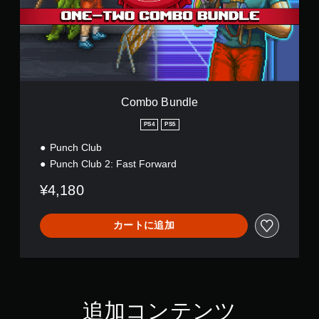
画
u
一
を
面
n
時
表
同
d
停
示
時
l
止
や
押
e
で
コ
し
き
ン
せ
ま
ト
ず
す
Combo Bundle
ロ
に
。
ー
PS4
PS5
プ
（
ラ
オ
レ
ー
Punch Club
フ
の
イ
Punch Club 2: Fast Forward
ラ
振
可
イ
動
能
¥4,180
ン
で
同
プ
も
時
レ
通
カートに追加
に
イ
知
複
の
で
数
み
き
の
）
ま
ボ
す
タ
。
手
追加コンテンツ
ン
動
を