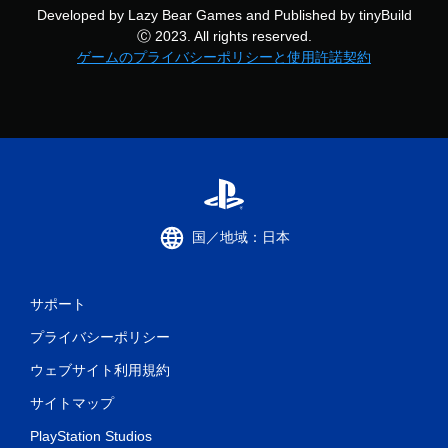
フ
Developed by Lazy Bear Games and Published by tinyBuild
ェ
Ⓒ 2023. All rights reserved.
ク
ゲームのプライバシーポリシーと使用許諾契約
ト
を
オ
ン
に
し
た
と
き
の
国／地域：日本
抵
抗
効
果
サポート
を
プライバシーポリシー
使
わ
ウェブサイト利用規約
な
く
サイトマップ
て
も
PlayStation Studios
ゲ