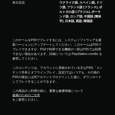
ブ
表示言語:
ウクライナ語, スペイン語, ドイ
ト
ツ語, フランス語 (フランス), ポ
リ
ルトガル語 (ブラジル), ポーラ
ンド語, ロシア語, 中国語 (簡体
ガ
字), 日本語, 英語, 韓国語
ー
エ
フ
ェ
このゲームをPS5でプレイするには、システムソフトウェアを最
ク
新バージョンにアップデートしてください。このゲームはPS5で
ト
プレイできますが、PS4で利用できる機能の一部はPS5では利用
な
できない場合があります。詳細については PlayStation.com/bc を
し
参照してください。
で
このコンテンツは、アカウントに登録されている主なPS5(「コン
プ
テンツ共有とオフラインプレイ」設定)ではいつでも、その他の
レ
PS5の場合には同アカウントでログインした後に、ダウンロード
イ
してプレイすることができます。
可
能
この商品のご利用の前に、重要な健康情報について
健康のためのご注意
ト
をご参照ください。
リ
ガ
ー
エ