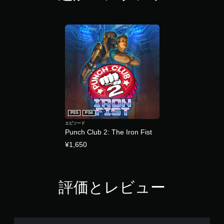
セ
押
し
ー
た
ブ
り
自
長
分
押
の
し
好
す
き
る
な
こ
タ
と
イ
な
ミ
PS5
PS4
く
ン
エピソード
ゲ
グ
Punch Club 2: The Iron Fist
ー
で
ム
¥1,650
ゲ
を
ー
プ
ム
レ
を
イ
評価とレビュー
セ
し
ー
た
ブ
り
し
メ
て
ニ