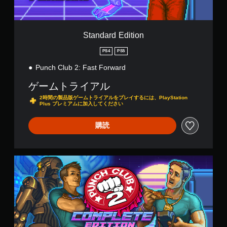
ェ
i
し
、
ク
t
た
ゆ
ト
i
り
っ
に
o
Standard Edition
、
く
よ
n
制
り
る
PS4
PS5
限
プ
視
時
レ
覚
Punch Club 2: Fast Forward
間
イ
的
内
で
な
ゲームトライアル
に
き
不
2時間の製品版ゲームトライアルをプレイするには、PlayStation
ボ
ま
快
Plus プレミアムに加入してください
タ
す
感
ン
。
を
購読
を
感
押
じ
ゲ
し
る
ー
た
こ
C
ム
り
と
o
の
す
な
m
る
一
く
p
こ
時
プ
l
と
レ
停
e
な
イ
止
t
く
で
e
ゲ
、