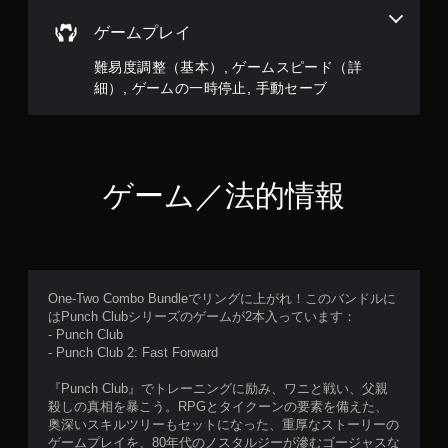
ン
ゲームプレイ
ト
ロ
難易度調整（基本）, ゲームスピード（詳
ー
細）, ゲームの一時停止, 手動セーブ
ラ
ー
の
振
動
機
ゲーム／法的情報
能
／
ハ
プ
テ
ィ
One-Two Combo Bundleでリングに上がれ！このバンドルに
ッ
はPunch Clubシリーズのゲームが2本入っています：
ク
- Punch Club
フ
- Punch Club 2: Fast Forward
ィ
ー
『Punch Club』でトレーニングに励み、ワニと戦い、父親
ド
殺しの真相を暴こう。RPGとタイクーンの要素を備えた、
バ
奥深いスキルツリーもセットになった、重厚なストーリーの
ッ
ゲームプレイを、80年代のノスタルジーが滲むゴージャスな