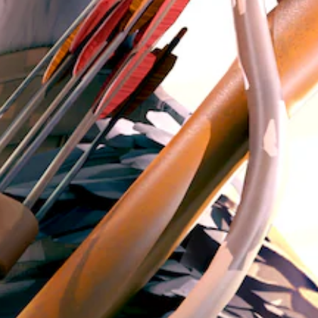
音
テ
声
ィ
を
出
ッ
力
ク
し
操
て
作
、
の
あ
反
な
転
た
の
（
周
基
囲
本
の
）
あ
ら
ス
ゆ
テ
る
ィ
場
ッ
所
ク
か
操
ら
作
音
の