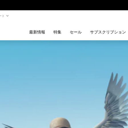
ート
最新情報
特集
セール
サブスクリプション