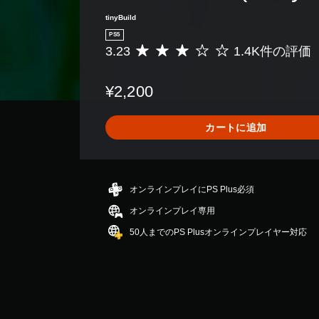
押
tinyBuild
し
PS5
た
3.23
1.4K件の評価
評
り
価
長
数
押
¥2,200
は
し
1
す
.
る
カートに追加
4
こ
K
と
、
な
平
く
均
ゲ
オンラインプレイにPS Plus必須
評
ー
オンラインプレイ専用
価
ム
は
を
50人までのPS Plusオンラインプレイヤー対応
5
プ
段
レ
階
イ
中
し
の
た
3
り