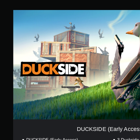
.
メ
2
ニ
D
3
ュ
U
で
ー
C
す
を
K
操
S
作
I
で
D
き
E
ま
(
す
E
。
a
r
モ
l
ー
y
シ
A
c
ョ
c
ン
e
コ
s
ン
s
DUCKSIDE (Early Acces
ト
)
ロ
DUCKSIDE (Early Access)
3 Duckside 