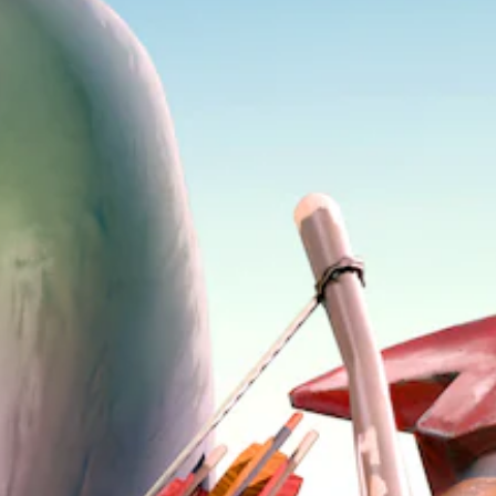
く
ー
の
で
、
ト
感
き
字
リ
度
ま
幕
ア
を
す
な
ル
い
。
し
情
く
で
報
つ
プ
を
3
か
レ
い
D
の
イ
つ
オ
オ
で
で
ー
プ
き
も
シ
デ
ま
見
ョ
ィ
す
ら
ン
。
れ
オ
か
ま
3
ら
す
D
選
。
オ
べ
ー
ま
デ
す
ィ
。
オ
で
ス