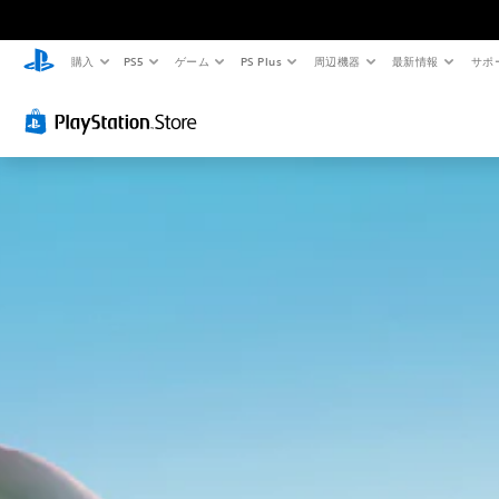
購入
PS5
ゲーム
PS Plus
周辺機器
最新情報
サポ
音
字
ス
チ
量
幕
テ
ュ
コ
な
ィ
ー
ン
し
ッ
ト
ト
で
ク
リ
ロ
プ
の
ア
ー
レ
感
ル
ル
イ
度
の
可
調
確
個
能
整
認
々
の
（
音
ゲ
音
基
声
ー
量
に
本
ム
を
よ
プ
）
下
る
レ
ス
げ
会
イ
テ
た
話
の
ィ
り
が
チ
ッ
消
な
ュ
ク
音