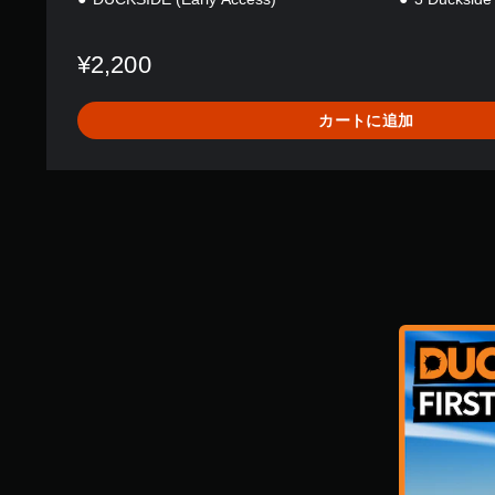
ー
ル
¥2,200
な
し
で
カートに追加
プ
レ
イ
可
能
モ
ー
シ
ョ
ン
コ
ン
ト
ロ
ー
ル
を