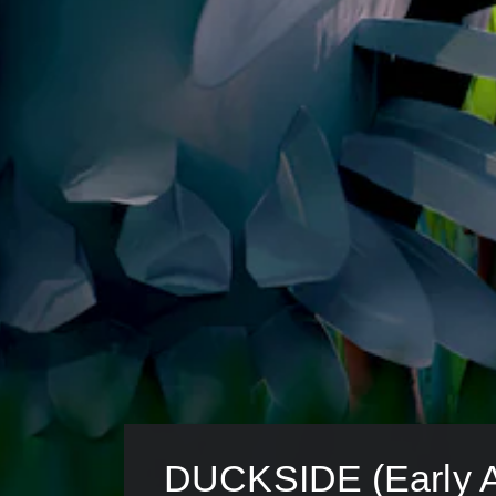
同
時
押
し
せ
ず
に
プ
レ
イ
可
能
同
時
に
複
数
の
ボ
タ
DUCKSIDE (Early 
ン
を