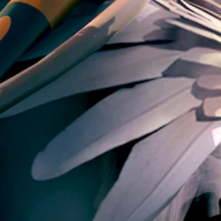
が
反
聞
転
こ
オ
え
プ
る
シ
よ
ョ
う
ン
に
が
し
用
ま
意
す
さ
。
れ
て
い
ま
す
。
ボ
タ
ン
を