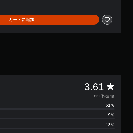
カートに追加
評
3.61
価
831件の評価
51％
数
9％
は
13％