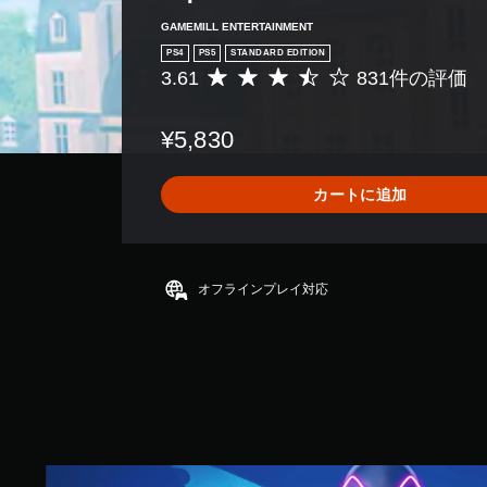
GAMEMILL ENTERTAINMENT
PS4
PS5
STANDARD EDITION
3.61
831件の評価
評
価
数
¥5,830
は
8
3
カートに追加
1
、
平
均
評
オフラインプレイ対応
価
は
5
段
階
中
の
3
.
S