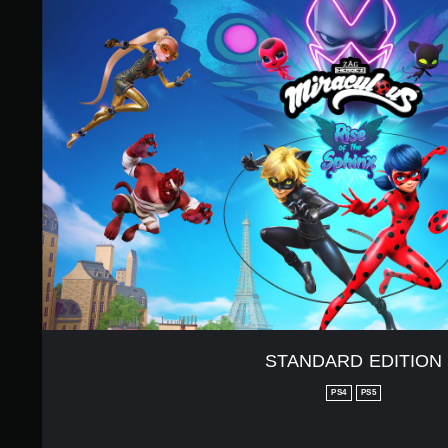
6
T
1
A
で
N
す
D
A
R
D
E
D
I
T
I
O
N
STANDARD EDITION
PS4
PS5