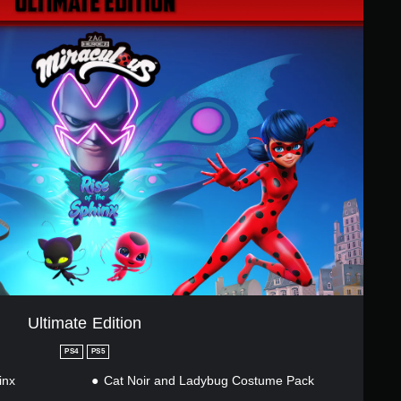
Ultimate Edition
PS4
PS5
inx
Cat Noir and Ladybug Costume Pack