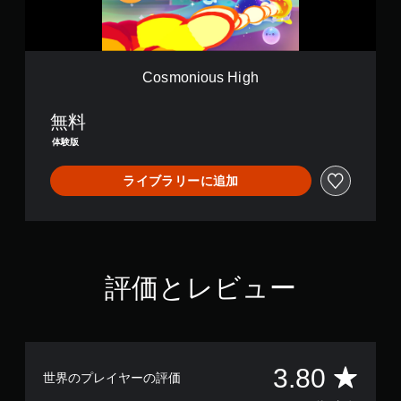
s
プ
ト
H
シ
ラ
視
i
ョ
ス
覚
g
ン
ト
h
ヒ
で
Cosmonious High
映
ン
表
像
示
ト
無料
し
の
人
ま
物
代
体験版
す
や
替
。
キ
ライブラリーに追加
音
ャ
声
ラ
ま
ク
た
タ
は
ー
コ
、
評価とレビュー
ン
敵
ト
、
ロ
ア
ー
イ
ラ
テ
ー
評
ム
3.80
世界のプレイヤーの評価
の
、
振
操