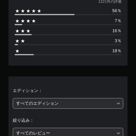
価
1221件の評価
動
作
機
56％
で
数
能
き
で
7％
る
は
も
オ
視
16％
ブ
1
覚
ジ
3％
情
ェ
2
報
ク
18％
の
ト
2
内
な
容
ど
1
を
を
伝
、
、
え
背
ま
景
平
エディション：
す
と
。
区
均
すべてのエディション
別
し
評
て
絞り込み：
わ
価
か
り
すべてのレビュー