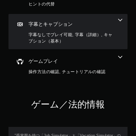
ヒントの代替
聞
こ
え
て
字幕とキャプション
く
る
字幕なしでプレイ可能, 字幕（詳細）, キャ
方
プション（基本）
向
が
わ
か
ゲームプレイ
り
ま
操作方法の確認, チュートリアルの確認
す
。
ゲーム／法的情報
"受賞歴を持つ「Job Simulator」と「Vacation Simulator」の