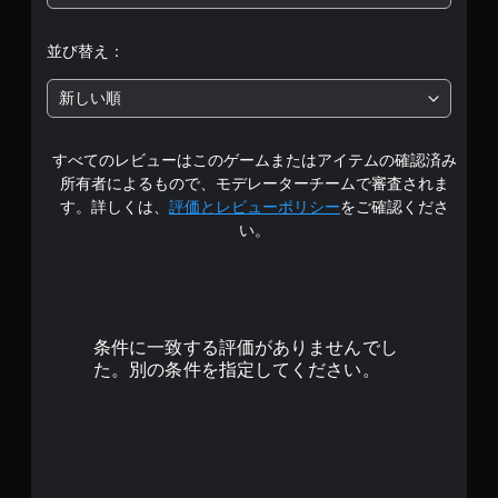
は
や
す
5
く
並び替え：
表
段
示
新しい順
で
階
き
ま
すべてのレビューはこのゲームまたはアイテムの確認済み
中
す
。
所有者によるもので、モデレーターチームで審査されま
の
す。詳しくは、
評価とレビューポリシー
をご確認くださ
い。
音
3
声
ヒ
.
ン
ト
8
の
条件に一致する評価がありませんでし
で
代
た。別の条件を指定してください。
替
す
音
声
に
よ
る