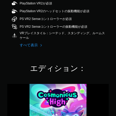
内
に
チ
.
PlayStation VR2が必須
の
の
し
ュ
8
代
す
PlayStation VR2のヘッドセットの振動機能が必須
ま
ー
で
替
べ
す
ト
す
PS VR2 Senseコントローラーが必須
て
。
リ
色
の
ア
に
PS VR2 Senseコントローラーの振動機能が必須
会
ル
依
音
VRプレイスタイル：シーテッド、スタンディング、ルームス
話
情
存
声
ケール
で
報
せ
読
字
を
ず
すべて表示
み
幕
い
に
が
上
つ
ゲ
表
で
げ
ー
示
も
ム
（
エディション：
さ
見
を
詳
れ
ら
プ
細
ま
れ
レ
）
す
ま
イ
。
ゲ
す
C
で
ー
。
o
き
ム
s
ま
キ
の
m
す
ャ
進
o
。
プ
行
n
ま
シ
に
i
た