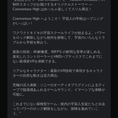
制作スタッフがお届けするオリジナルストーリー ―
Cosmonious High はめっちゃ楽しくてスリル満点！
Cosmonious High へようこそ！ 宇宙人の学校はハプニング
がいっぱい！
ワクワクドキドキの宇宙スクールライフが始まるよ。パワー
をロック解除しながら校内を探検して、宇宙のいろんなトラ
ブルから学校を救おう。
最新の技術：4K解像度、90FPS の鮮明な世界が楽しめる。
進化したコントローラーとHMDハプティクスでこれまでに
ない新感覚VRを体験できる。
リアルなキャラクター：最新のVR技術で表現するキャラク
ターの自然な動きは迫力満点。
究極の没入体験：ソニーのオーディオプラグインによるディ
ープで臨場感あふれるゲームサウンド。イマーシブな体験が
可能に。
これまでにない探検型ゲーム：校内の宇宙人生徒たちと出会
ってパワーのロック解除をしながら、探検を進めていこ
う。"