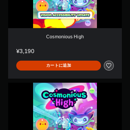
ョ
欠
o
は
か
ン
u
、
せ
s
（
重
な
H
要
基
い
i
な
本
文
g
色
）
字
h
を
Cosmonious High
ゲ
や
目
ー
映
立
ム
像
¥3,190
つ
プ
の
色
レ
情
に
イ
カートに追加
報
変
中
を
更
の
、
で
重
音
き
C
要
声
ま
o
な
で
す
s
音
読
。
m
声
み
o
の
上
n
ハ
み
げ
i
イ
を
ま
o
キ
コ
す
u
ャ
。
ン