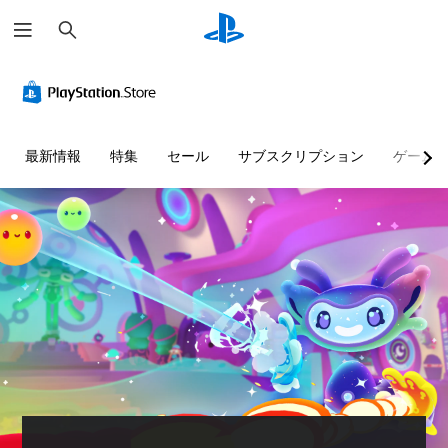
検
索
判
3
字
操
読
D
幕
作
し
オ
な
方
や
ー
し
法
す
デ
で
の
最新情報
特集
セール
サブスクリプション
ゲーム
い
ィ
プ
確
テ
オ
レ
認
キ
イ
3
ゲ
ス
可
D
ー
ト
能
オ
ム
ー
の
メ
音
デ
操
ニ
声
ィ
作
ュ
に
オ
方
ー
よ
で
法
や
る
音
を
ス
会
声
い
テ
話
を
つ
ー
が
出
で
タ
な
力
も
ス
く
し
見
表
、