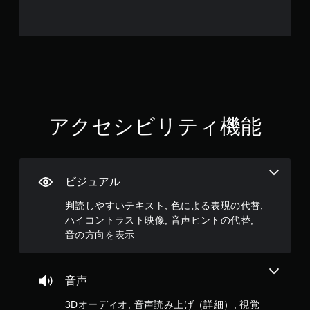
で
き
ま
す
。
音
の
方
アクセシビリティ機能
向
を
表
示
ビジュアル
視
覚
判読しやすいテキスト, 色による表現の代替,
情
ハイコントラスト映像, 音声ヒントの代替,
報
に
音の方向を表示
よ
っ
て
音声
、
音
3Dオーディオ, 音声読み上げ（詳細）, 視覚
が