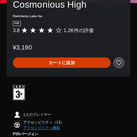
Cosmonious High
て
ら
示
字
、
れ
の
幕
あ
ま
文
な
Owlchemy Labs Inc
な
す
字
し
た
。
PS5
を
で
の
3.8
1.2K件の評価
評
読
プ
周
価
み
レ
チ
囲
数
や
イ
ュ
の
¥3,190
は
す
で
ー
あ
1
く
き
ト
ら
.
表
ま
ゆ
リ
カートに追加
2
示
す
る
ア
K
で
。
場
ル
、
き
所
平
ま
の
字
か
均
す
確
ら
幕
評
。
認
音
（
価
が
ゲ
詳
は
色
聞
ー
5
細
に
こ
ム
段
）
1人のプレイヤー
え
プ
よ
階
ゲ
アクセシビリティ（13）
る
レ
る
中
ー
アクセシビリティ機能
よ
イ
の
表
ム
う
の
PS5バージョン
3
現