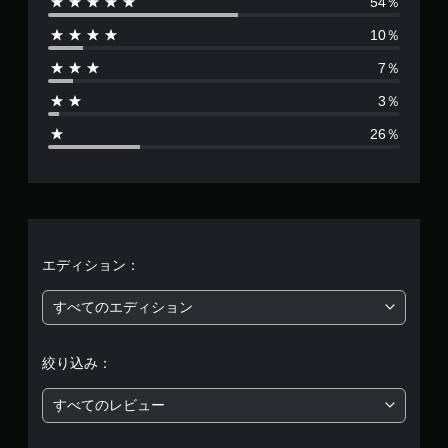
54％
数
10％
は
7％
2
3％
7
26％
8
5
7
、
エディション：
平
すべてのエディション
均
絞り込み：
評
すべてのレビュー
価