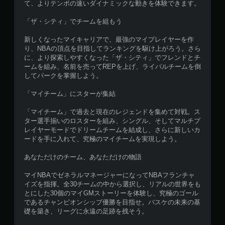
て、よりテンポの速いダイナミックな動きを体験できます。
「ザ・シティ」でチームを組もう
新しくなったマイキャリアで、最強のマイプレイヤーを作
り、NBAの頂点を目指してランキングを駆け上がろう。さら
に、より探索しやすくなった「ザ・シティ」でフレンドとチ
ームを組み、名前を売ってREPを上げ、ライバルチームを倒
してパークを掌握しよう。
「マイチーム」にスターが集結
「マイチーム」で過去と現在のレジェンドを集めて対戦。ス
ター選手揃いのロスターを組み、シングル、そしてマルチプ
レイヤーモードでドリームチームを結成し、さらに新しいカ
ードを手に入れて、究極のマイチームを実現しよう。
あなただけのチーム、あなただけの物語
マイNBAでゼネラルマネージャーになってNBAフランチャ
イズを指揮。全30チームの中から選択し、リアルの世界をも
とにした30個のマイGMストーリーを体験し、究極のゴール
であるチャンピオンシップ優勝を目指せ。バスケの未来の基
礎を築き、リーグに永遠の足跡を残そう。