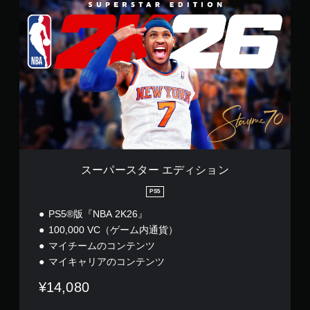
ス
ー
パ
ー
ス
タ
ー
エ
デ
ィ
シ
ョ
ン
スーパースター エディション
PS5
PS5®版『NBA 2K26』
100,000 VC（ゲーム内通貨）
マイチームのコンテンツ
マイキャリアのコンテンツ
¥14,080