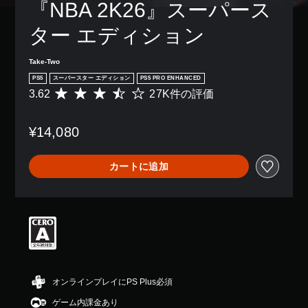
『NBA 2K26』スーパース
ター エディション
Take-Two
PS5
スーパースター エディション
PS5 PRO ENHANCED
3.62
27K件の評価
評
価
数
¥14,080
は
2
7
カートに追加
K
、
平
均
評
価
は
5
段
階
オンラインプレイにPS Plus必須
中
ゲーム内課金あり
の