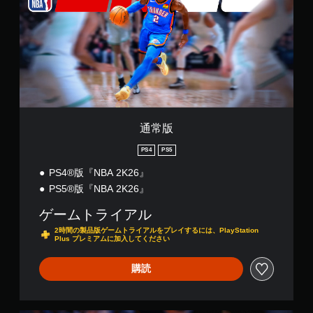
通常版
PS4
PS5
PS4®版『NBA 2K26』
PS5®版『NBA 2K26』
ゲームトライアル
2時間の製品版ゲームトライアルをプレイするには、PlayStation
Plus プレミアムに加入してください
購読