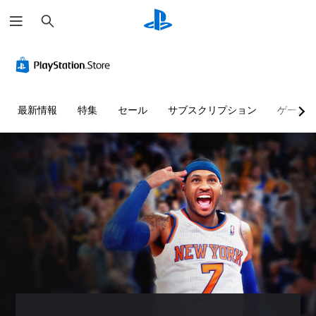
検
索
最新情報
特集
セール
サブスクリプション
ゲーム