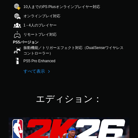
3
10人までのPS Plusオンラインプレイヤー対応
.
6
オンラインプレイ対応
2
1 - 4人のプレイヤー
で
す
リモートプレイ対応
PS5バージョン
振動機能／トリガーエフェクト対応（DualSenseワイヤレス
コントローラー）
PS5 Pro Enhanced
すべて表示
エディション：
通
常
版