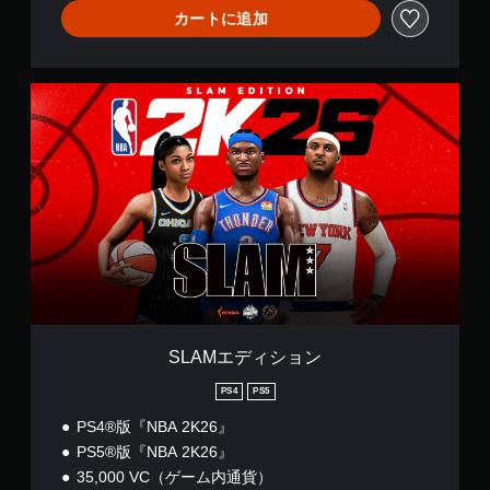
カートに追加
S
L
A
M
エ
デ
ィ
シ
ョ
ン
SLAMエディション
PS4
PS5
PS4®版『NBA 2K26』
PS5®版『NBA 2K26』
35,000 VC（ゲーム内通貨）