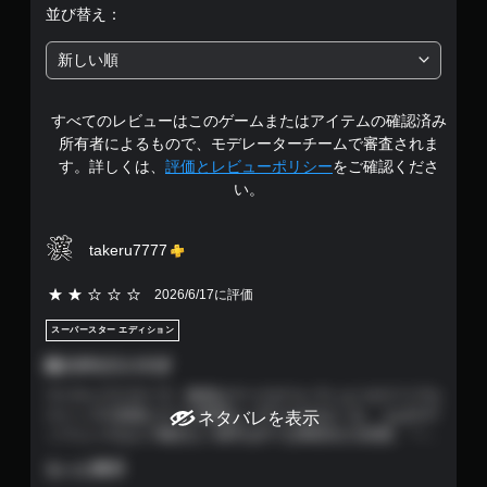
は
並び替え：
5
新しい順
段
すべてのレビューはこのゲームまたはアイテムの確認済み
階
所有者によるもので、モデレーターチームで審査されま
中
す。詳しくは、
評価とレビューポリシー
をご確認くださ
い。
の
3
takeru7777
.
5段階評価の2
2026/6/17に評価
6
スーパースター エディション
2
敵の3Pが入りすぎ
マイキャラクターで、敵側はマークがついていようがドリブル
で
ストップの直後だろうが関係なく3Ｐをきめまくる。 もはやデ
ネタバレを表示
ィフェンスなんて概念なく相手は打てば8割決まる状態。 一方
す
味方はノーマークでもミドルシュートを外す。 3Ｐなんてめっ
もっと表示
たに決まらない。こっちだけ現実的で非常に萎える。 コート