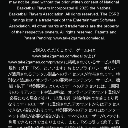
may not be used without the prior written consent of National
Basketball Players Incorporated © 2025 the National
Basketball Players Association. All rights reserved. The ESRB
ratings icon is a trademark of the Entertainment Software
Association. All other marks and trademarks are the property
of their respective owners. All rights reserved. Patents and
Patent Pending: www.take2games.com/legal.
ご購入いただくことで、ゲーム内と
www.take2games.com/legal および
www.take2games.com/privacy に掲載されているサービス利用
規約（以下「ToS」といいます）およびプライバシーポリシー
が適用されるデジタル製品へのライセンスが付与されます。特
別な／追加の／オンラインの要素やコンテンツ、サービス、機
能（以下「特別要素」といいます）へのアクセスには、1回限
りのシリアルコードや追加料金、オンラインアカウント登録が
必要になる場合があり、13歳未満（対象年齢は地域により異
なります）のユーザーに登録されたアカウントからはアクセス
できない場合があります。特別要素へのアクセスにはインター
ネット接続が必要な場合があり、すべてのユーザーがいつでも
利用できるわけではありません。また、ToSに従って終了、変
更、または別の条件で提供される場合があります。特定の特別