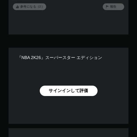
から下がった3分ほどで10点くらい相手に加算されているなん
てざらにある。
参考になる（2）
報告
『NBA 2K26』スーパースター エディション
サインインして評価