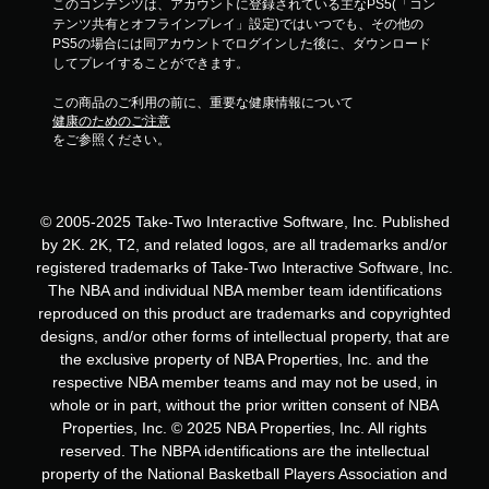
このコンテンツは、アカウントに登録されている主なPS5(「コン
テンツ共有とオフラインプレイ」設定)ではいつでも、その他の
PS5の場合には同アカウントでログインした後に、ダウンロード
してプレイすることができます。
この商品のご利用の前に、重要な健康情報について
健康のためのご注意
をご参照ください。
© 2005-2025 Take-Two Interactive Software, Inc. Published
by 2K. 2K, T2, and related logos, are all trademarks and/or
registered trademarks of Take-Two Interactive Software, Inc.
The NBA and individual NBA member team identifications
reproduced on this product are trademarks and copyrighted
designs, and/or other forms of intellectual property, that are
the exclusive property of NBA Properties, Inc. and the
respective NBA member teams and may not be used, in
whole or in part, without the prior written consent of NBA
Properties, Inc. © 2025 NBA Properties, Inc. All rights
reserved. The NBPA identifications are the intellectual
property of the National Basketball Players Association and