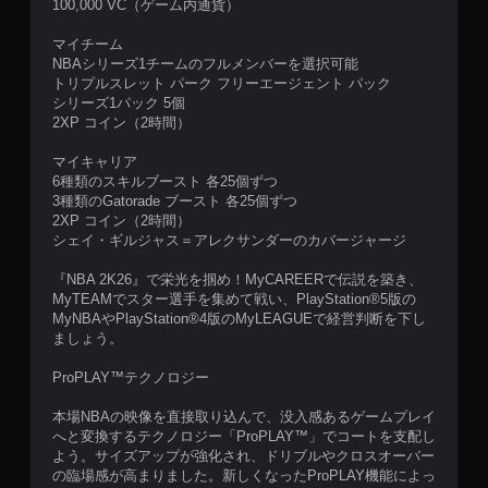
100,000 VC（ゲーム内通貨）
マイチーム
NBAシリーズ1チームのフルメンバーを選択可能
トリプルスレット パーク フリーエージェント パック
シリーズ1パック 5個
2XP コイン（2時間）
マイキャリア
6種類のスキルブースト 各25個ずつ
3種類のGatorade ブースト 各25個ずつ
2XP コイン（2時間）
シェイ・ギルジャス＝アレクサンダーのカバージャージ
『NBA 2K26』で栄光を掴め！MyCAREERで伝説を築き、
MyTEAMでスター選手を集めて戦い、PlayStation®5版の
MyNBAやPlayStation®4版のMyLEAGUEで経営判断を下し
ましょう。
ProPLAY™テクノロジー
本場NBAの映像を直接取り込んで、没入感あるゲームプレイ
へと変換するテクノロジー「ProPLAY™」でコートを支配し
よう。サイズアップが強化され、ドリブルやクロスオーバー
の臨場感が高まりました。新しくなったProPLAY機能によっ