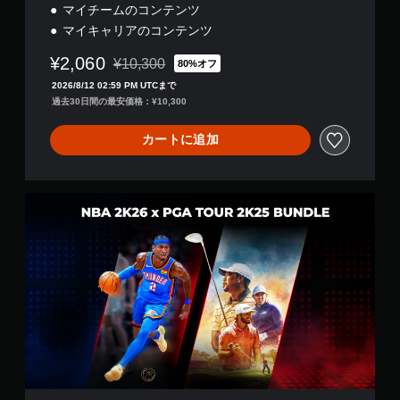
マイチームのコンテンツ
マイキャリアのコンテンツ
¥2,060
¥10,300
80%オフ
通常価格¥10,300より値引き
2026/8/12 02:59 PM UTCまで
過去30日間の最安価格：¥10,300
カートに追加
『
N
B
A
』
x
『
P
G
A
T
O
U