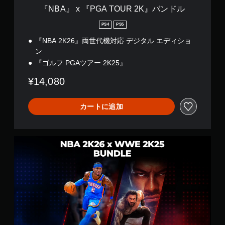
R
『NBA』 x 『PGA TOUR 2K』バンドル
2
K
PS4
PS5
』
『NBA 2K26』両世代機対応 デジタル エディショ
バ
ン
ン
ド
『ゴルフ PGAツアー 2K25』
ル
¥14,080
カートに追加
N
B
A
2
K
2
6
x
W
W