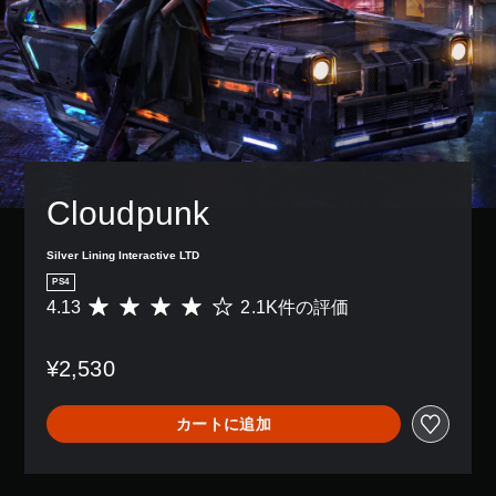
Cloudpunk
Silver Lining Interactive LTD
PS4
4.13
2.1K件の評価
評
価
数
¥2,530
は
2
.
カートに追加
1
K
、
平