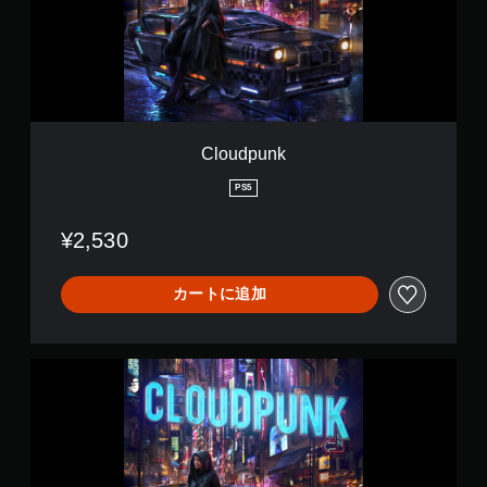
u
n
k
Cloudpunk
PS5
¥2,530
カートに追加
C
l
o
u
d
p
u