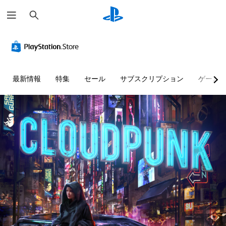
検
索
最新情報
特集
セール
サブスクリプション
ゲーム