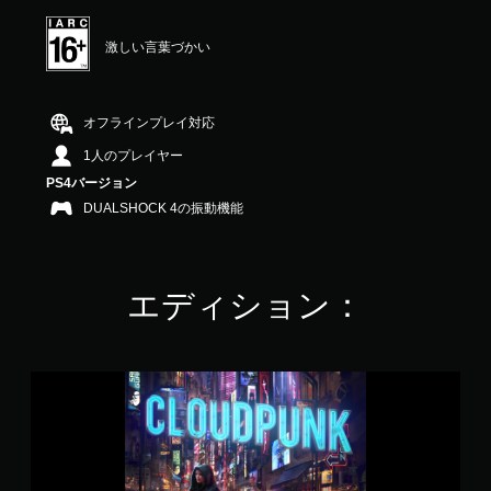
均
評
激しい言葉づかい
価
は
5
段
オフラインプレイ対応
階
中
1人のプレイヤー
の
PS4バージョン
4
DUALSHOCK 4の振動機能
.
1
3
で
す
エディション：
C
l
o
u
d
p