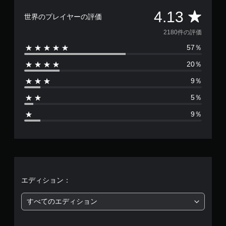
評
4.13
世界のプレイヤーの評価
価
2180件の評価
57％
数
20％
は
9％
2
5％
1
9％
8
0
、
平
エディション：
均
すべてのエディション
評