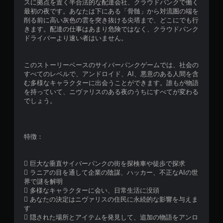
スに拠点を置く半合法的な配達会社、クラウドパンクで働く
最初の夜です。あなたは下にある「骨髄」から対流圏の端を
削る前に高い灰色の雲を突き抜ける尖塔まで、どこにでも行
きます。配達の仕事はあまり危険ではなく、クラウドパンク
ドライバーより速い者はいません。
このストーリーベースのサイバーパンクゲームでは、社会の
すべてのレベルで、アンドロイド、AI、悪意のある人間を含
む多様なキャラクターに出会うことができます。誰もが物語
を持っていて、ニヴァリスのある夜のうちにすべてが変わる
でしょう。
特徴：
 巨大な垂直サイバーパンクの街を探検車や徒歩で探求
 ラニアの目を通して企業の陰謀、ハッカー、不正なAIの世
界で謎を解明
 多様なキャラクターに会い、日常生活に没頭
 あなたの決定はニヴァリスの住民に永続的な影響を与えま
す
 隠された場所とアイテムを発見して、追加の物語をアンロ