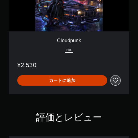
n
k
Cloudpunk
PS4
¥2,530
カートに追加
評価とレビュー