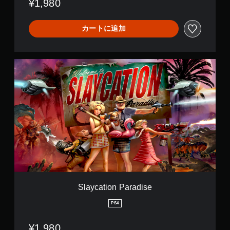
¥1,980
カートに追加
S
l
a
y
c
a
t
i
o
n
P
a
r
a
Slaycation Paradise
d
i
PS4
s
e
¥1,980