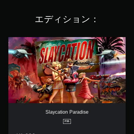
5
8
で
エディション：
す
S
l
a
y
c
a
t
i
o
n
P
a
r
a
Slaycation Paradise
d
i
PS5
s
e