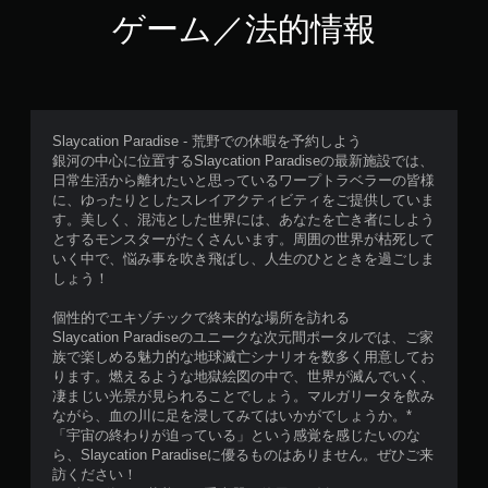
ゲーム／法的情報
Slaycation Paradise - 荒野での休暇を予約しよう
銀河の中心に位置するSlaycation Paradiseの最新施設では、
日常生活から離れたいと思っているワープトラベラーの皆様
に、ゆったりとしたスレイアクティビティをご提供していま
す。美しく、混沌とした世界には、あなたを亡き者にしよう
とするモンスターがたくさんいます。周囲の世界が枯死して
いく中で、悩み事を吹き飛ばし、人生のひとときを過ごしま
しょう！
個性的でエキゾチックで終末的な場所を訪れる
Slaycation Paradiseのユニークな次元間ポータルでは、ご家
族で楽しめる魅力的な地球滅亡シナリオを数多く用意してお
ります。燃えるような地獄絵図の中で、世界が滅んでいく、
凄まじい光景が見られることでしょう。マルガリータを飲み
ながら、血の川に足を浸してみてはいかがでしょうか。*
「宇宙の終わりが迫っている」という感覚を感じたいのな
ら、Slaycation Paradiseに優るものはありません。ぜひご来
訪ください！