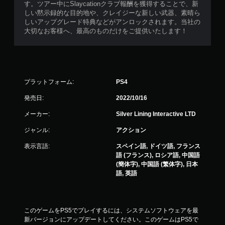
す。ツアー中にSlaycationクラブ報酬を獲得することで、新
しい黙示録的な目的地や、クレイジーな新しい武器、素晴ら
しいアップグレード特典などがアンロックされます。当社の
大切なお客様へ、最高のものだけをご提供いたします！
プラットフォーム:
PS4
発売日:
2022/10/16
メーカー:
Silver Lining Interactive LTD
ジャンル:
アクション
表示言語:
スペイン語, ドイツ語, フランス
語 (フランス), ロシア語, 中国語
(簡体字), 中国語 (繁体字), 日本
語, 英語
このゲームをPS5でプレイするには、システムソフトウェアを最
新バージョンにアップデートしてください。このゲームはPS5で