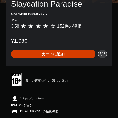
Slaycation Paradise
Silver Lining Interactive LTD
PS4
3.58
152件の評価
評
価
数
¥1,980
は
1
5
カートに追加
2
、
平
均
評
価
激しい言葉づかい, 激しい暴力
は
5
段
階
1人のプレイヤー
中
PS4バージョン
の
DUALSHOCK 4の振動機能
3
.