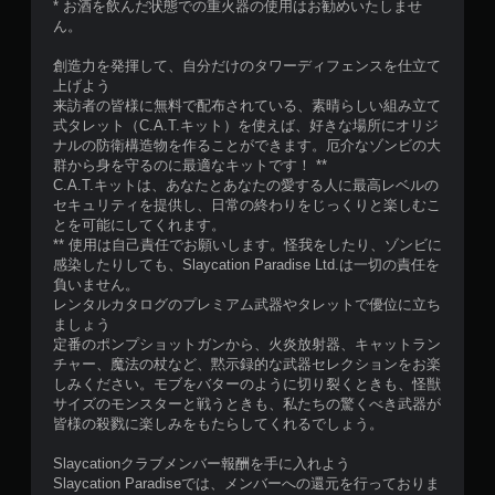
* お酒を飲んだ状態での重火器の使用はお勧めいたしませ
ん。
創造力を発揮して、自分だけのタワーディフェンスを仕立て
上げよう
来訪者の皆様に無料で配布されている、素晴らしい組み立て
式タレット（C.A.T.キット）を使えば、好きな場所にオリジ
ナルの防衛構造物を作ることができます。厄介なゾンビの大
群から身を守るのに最適なキットです！ **
C.A.T.キットは、あなたとあなたの愛する人に最高レベルの
セキュリティを提供し、日常の終わりをじっくりと楽しむこ
とを可能にしてくれます。
** 使用は自己責任でお願いします。怪我をしたり、ゾンビに
感染したりしても、Slaycation Paradise Ltd.は一切の責任を
負いません。
レンタルカタログのプレミアム武器やタレットで優位に立ち
ましょう
定番のポンプショットガンから、火炎放射器、キャットラン
チャー、魔法の杖など、黙示録的な武器セレクションをお楽
しみください。モブをバターのように切り裂くときも、怪獣
サイズのモンスターと戦うときも、私たちの驚くべき武器が
皆様の殺戮に楽しみをもたらしてくれるでしょう。
Slaycationクラブメンバー報酬を手に入れよう
Slaycation Paradiseでは、メンバーへの還元を行っておりま