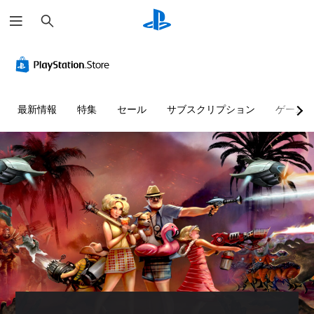
検
索
最新情報
特集
セール
サブスクリプション
ゲーム