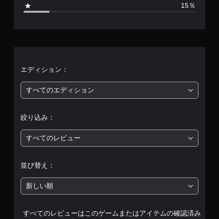
5
15％
2
、
平
均
エディション：
評
すべてのエディション
価
絞り込み：
は
すべてのレビュー
5
段
並び替え：
階
新しい順
中
すべてのレビューはこのゲームまたはアイテムの確認済み
の