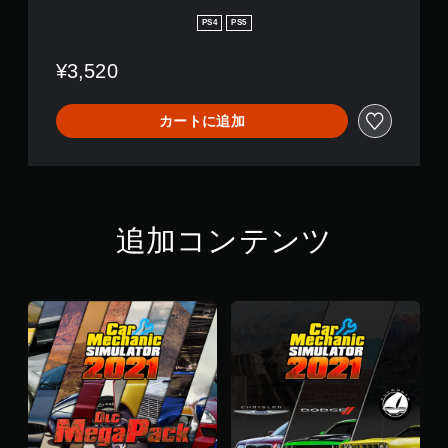
u
l
l
PS4
PS5
a
a
t
t
o
¥3,520
o
r
r
2
2
0
カートに追加
0
2
2
1
1
追加コンテンツ