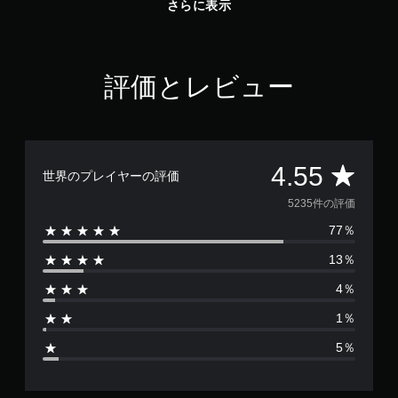
さらに表示
評価とレビュー
評
4.55
世界のプレイヤーの評価
価
5235件の評価
77％
数
13％
は
4％
5
1％
2
5％
3