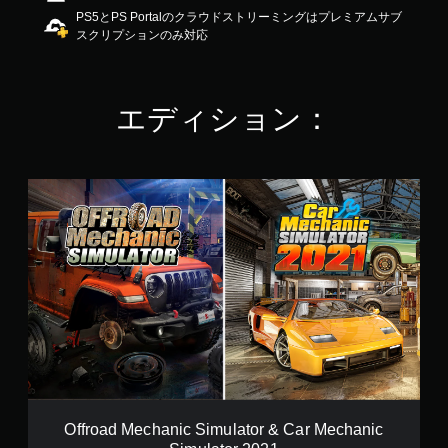
の
PS5とPS Portalのクラウドストリーミングはプレミアムサブ
4
スクリプションのみ対応
.
5
5
で
エディション：
す
O
f
f
r
o
a
d
M
e
c
h
a
n
i
Offroad Mechanic Simulator & Car Mechanic
c