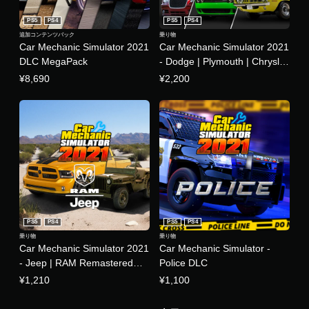
PS5
PS4
PS5
PS4
追加コンテンツパック
乗り物
Car Mechanic Simulator 2021
Car Mechanic Simulator 2021
DLC MegaPack
- Dodge | Plymouth | Chrysler
Remastered DLC
¥8,690
¥2,200
PS5
PS4
PS5
PS4
乗り物
乗り物
Car Mechanic Simulator 2021
Car Mechanic Simulator -
- Jeep | RAM Remastered
Police DLC
DLC
¥1,210
¥1,100