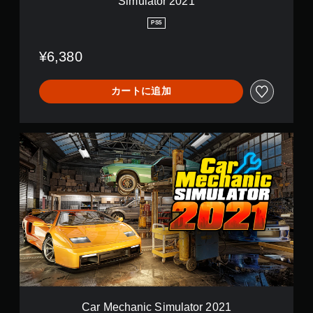
Simulator 2021
S
i
PS5
m
u
¥6,380
l
a
t
カートに追加
o
r
&
C
C
a
a
r
r
M
M
e
e
c
c
h
h
a
a
n
n
i
i
c
c
S
S
i
i
m
m
Car Mechanic Simulator 2021
u