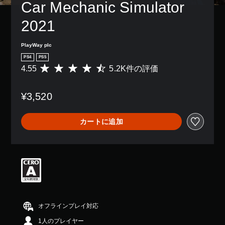
Car Mechanic Simulator 
2021
PlayWay plc
PS4
PS5
4.55
5.2K件の評価
評
価
数
¥3,520
は
5
.
カートに追加
2
K
、
平
均
評
価
は
5
段
オフラインプレイ対応
階
1人のプレイヤー
中