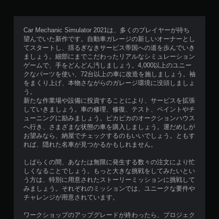
Car Mechanic Simulator 2021は、多くのプレイヤーが待ち
望んでいた新作です。自動車ガレージの新しいオーナーとし
てスタートし、揺るぎなきサービス帝国への道を歩んでいき
ましょう。細部にまでこだわったリアルなシミュレーション
ゲームで、手をどんどん汚しましょう。4,000以上のユニー
クなパーツを使い、72台以上の車に改造を施しましょう。袖
をまくり上げ、本物さながらのガレージ環境に没頭しましょ
う。
新たな作業場や設備に投資することにより、サービスを拡張
していきましょう。車の修理、修復、テスト、ペイントやチ
ューニングに励みましょう。ピカピカのオークションハウス
へ行き、さまざまな状態の車を購入しましょう。運だめしが
お望みなら、納屋でチェックするのもいいでしょう。ともす
れば、隠れた名車が見つかるかもしれません。
しばらくの間、あなたは無限に発生する数々の注文により忙
しくなることでしょう。もっと大きな挑戦をしてみたいとい
う方は、特別に用意されたストーリーミッションに挑戦して
みましょう。それぞれのミッションでは、ユニークな要件や
チャレンジが用意されています。
ワークショップのアップグレードが終わったら、プロジェク