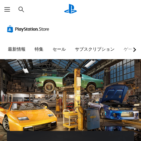
検
索
最新情報
特集
セール
サブスクリプション
ゲーム