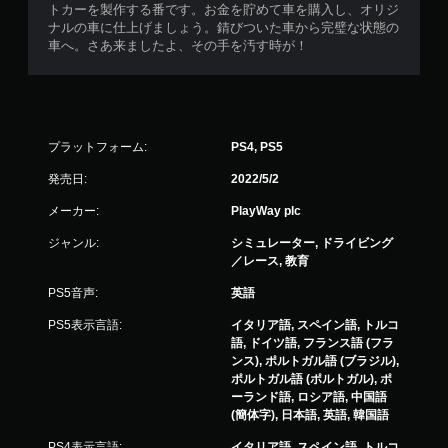
トカーを製作する番です。お金を貯めて車を購入し、オリジ
ナルの車に仕上げましょう。錆びついた車から完璧な状態の
車へ。さあ来ましたよ、その手を汚す時が！
プラットフォーム:
PS4, PS5
発売日:
2022/5/2
メーカー:
PlayWay plc
ジャンル:
シミュレーター, ドライビング
／レース, 教育
PS5音声:
英語
PS5表示言語:
イタリア語, スペイン語, トルコ
語, ドイツ語, フランス語 (フラ
ンス), ポルトガル語 (ブラジル),
ポルトガル語 (ポルトガル), ポ
ーランド語, ロシア語, 中国語
(簡体字), 日本語, 英語, 韓国語
PS4表示言語:
イタリア語, スペイン語, トルコ