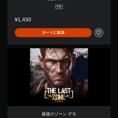
意
さ
PS5
れ
て
¥1,430
い
ま
す
カートに追加
。
ゲ
最
ー
後
ム
の
の
ゾ
一
ー
時
ン
停
デ
モ
止
ゲ
ー
ム
の
プ
最後のゾーン デモ
レ