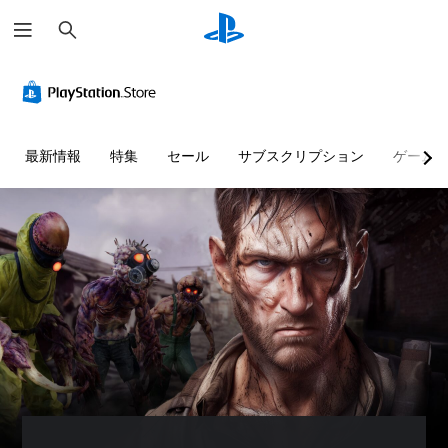
検
索
音
ス
チ
量
テ
ュ
コ
ィ
ー
ン
ッ
ト
ト
ク
リ
最新情報
特集
セール
サブスクリプション
ゲーム
ロ
の
ア
ー
感
ル
ル
度
の
調
確
個
整
認
々
（
の
ゲ
音
基
ー
量
本
ム
を
）
プ
下
レ
ス
げ
イ
テ
た
の
ィ
り
チ
ッ
消
ュ
ク
音
ー
の
で
ト