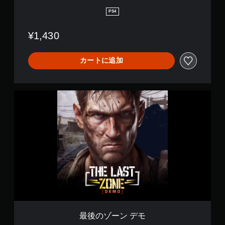
き
ま
PS4
す
。
¥1,430
（
オ
フ
カートに追加
ラ
イ
ン
プ
最
レ
後
イ
の
の
ゾ
み
ー
）
ン
デ
モ
最後のゾーン デモ