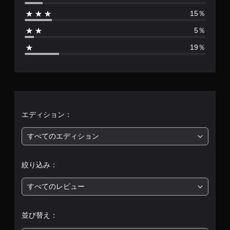
は
15％
9
5％
4
19％
5
、
平
均
エディション：
評
すべてのエディション
価
絞り込み：
は
すべてのレビュー
5
段
並び替え：