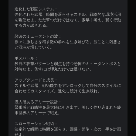
進化した戦闘システム：
強化された武器、時間を遅らせるスキル、戦略的な環境活用
を駆使せよ。ただ撃つだけではなく、素早く考え、賢く行動
する力が試される。
怒涛のミュータントの波：
徐々に激しさを増す敵の群れを生き延びろ。波ごとに凶悪さ
と混沌が増していく。
ボスバトル：
独自の攻撃パターンと弱点を持つ恐怖のミュータントボスと
対峙せよ。倒すには弾丸だけでは足りない。
アップグレードと成長：
スキルや武器、戦術能力をアンロックして自分のスタイルに
合わせてカスタマイズ。進化し続けて生き残れ。
没入感あるアリーナ設計：
緊張感と戦略性を最大限に引き出す、美しく作り込まれた終
末世界のアリーナで戦え。
スローモーション戦術：
決定的な瞬間に時間を遅らせ、回避・照準・次の一手を計画
せよ。