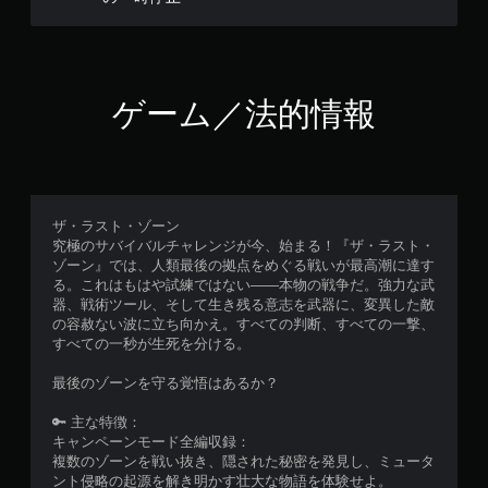
ゲーム／法的情報
ザ・ラスト・ゾーン
究極のサバイバルチャレンジが今、始まる！『ザ・ラスト・
ゾーン』では、人類最後の拠点をめぐる戦いが最高潮に達す
る。これはもはや試練ではない——本物の戦争だ。強力な武
器、戦術ツール、そして生き残る意志を武器に、変異した敵
の容赦ない波に立ち向かえ。すべての判断、すべての一撃、
すべての一秒が生死を分ける。
最後のゾーンを守る覚悟はあるか？
🔑 主な特徴：
キャンペーンモード全編収録：
複数のゾーンを戦い抜き、隠された秘密を発見し、ミュータ
ント侵略の起源を解き明かす壮大な物語を体験せよ。