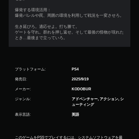
爆発する環境活用：
爆発バレルや罠、周囲の環境を利用して戦況を一変させろ。
生き延びろ。適応せよ。打ち勝て。
ゲートを守れ。群れを押し返せ。そして最後の怪物が現れた
とき…最後まで立っていろ。
プラットフォーム:
PS4
発売日:
2025/9/19
メーカー:
KODOBUR
ジャンル:
アドベンチャー, アクション, シ
ューティング
表示言語:
英語
このゲームをPS5でプレイするには、システムソフトウェアを最