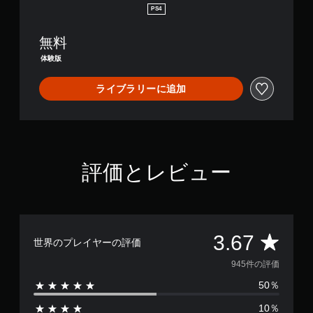
PS4
無料
体験版
ライブラリーに追加
評価とレビュー
評
3.67
世界のプレイヤーの評価
価
945件の評価
50％
数
10％