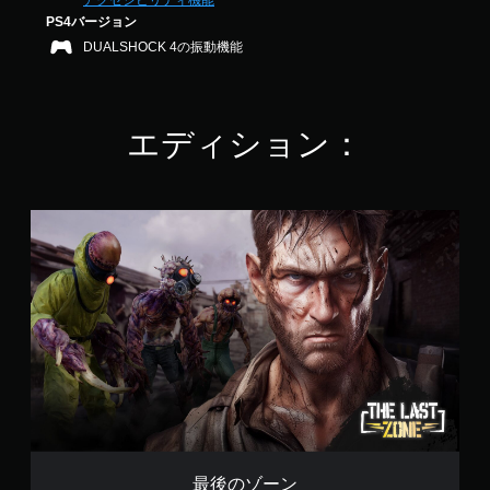
アクセシビリティ機能
ー
6
PS4バージョン
ム
7
の
DUALSHOCK 4の振動機能
で
メ
す
イ
ン
プ
エディション：
レ
イ
に
影
最
響
後
し
の
な
ゾ
い
ー
、
ン
練
習
用
の
モ
ー
ド
が
用
最後のゾーン