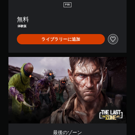
イ
PS5
中
や
ム
無料
ー
体験版
ビ
ー
ライブラリーに追加
パ
ー
ト
の
最
再
後
生
の
中
ゾ
に
ー
、
ン
ゲ
ー
ム
を
一
時
停
止
で
最後のゾーン