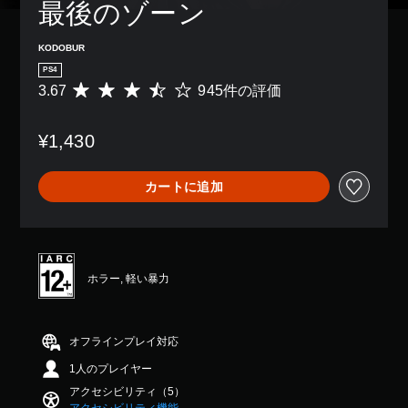
感
最後のゾーン
き
リ
度
ま
ア
を
す
ル
KODOBUR
い
。
情
く
PS4
報
つ
3.67
945件の評価
評
を
か
価
い
の
数
つ
オ
¥1,430
は
で
プ
9
も
シ
4
見
ョ
カートに追加
5
ら
ン
、
れ
か
平
ま
ら
均
す
選
評
。
べ
価
ホラー, 軽い暴力
ま
は
す
練
5
。
習
段
モ
階
オフラインプレイ対応
ー
中
1人のプレイヤー
の
ド
3
アクセシビリティ（5）
ゲ
.