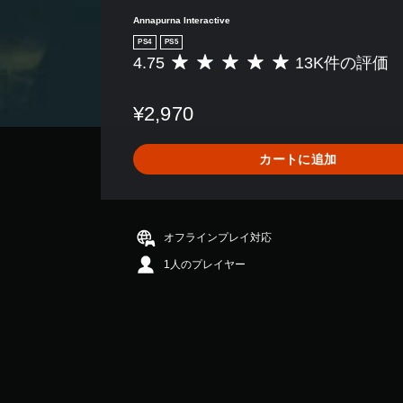
Annapurna Interactive
PS4
PS5
4.75
13K件の評価
評
価
数
¥2,970
は
1
3
カートに追加
K
、
平
均
評
オフラインプレイ対応
価
1人のプレイヤー
は
5
段
階
中
の
4
.