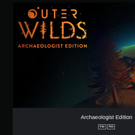
7
A
5
r
で
c
す
h
a
e
o
l
o
g
i
s
t
E
d
i
t
i
o
n
Archaeologist Edition
PS4
PS5