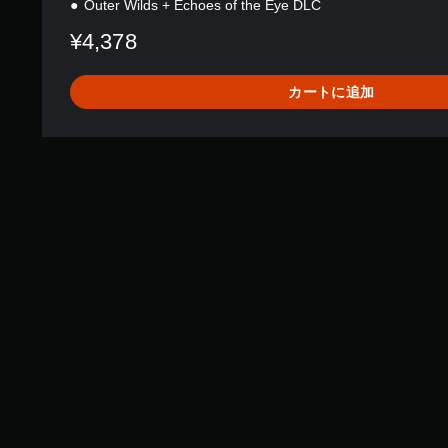
Outer Wilds + Echoes of the Eye DLC
¥4,378
カートに追加