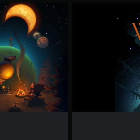
ア
ウ
タ
ー
・
ワ
イ
ル
ズ