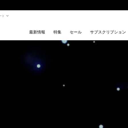
ート
最新情報
特集
セール
サブスクリプション