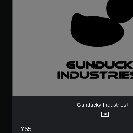
u
8
n
9
d
で
u
す
c
k
y
I
n
d
u
s
t
r
i
e
s
+
+
Gunducky Industries++
PS5
¥55