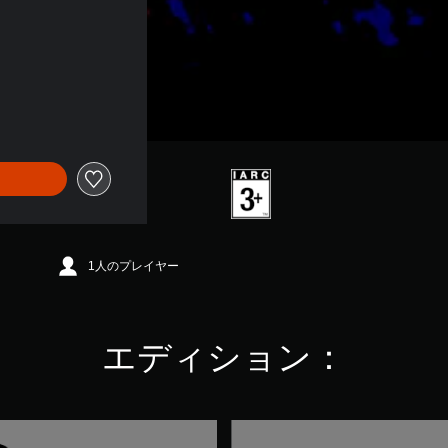
1人のプレイヤー
エディション：
G