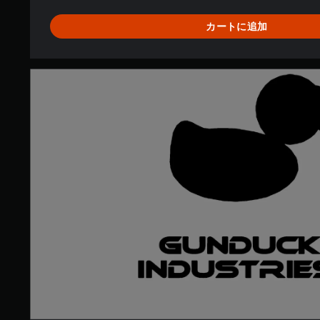
カートに追加
G
u
n
d
u
c
k
y
I
n
d
u
s
t
r
i
e
s
+