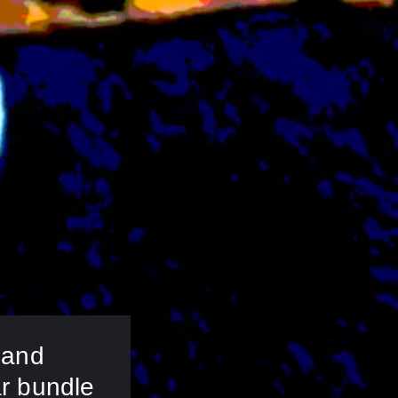
 and 
r bundle