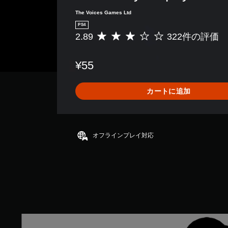
The Voices Games Ltd
PS4
2.89
322件の評価
評
価
数
¥55
は
3
2
カートに追加
2
、
平
均
評
オフラインプレイ対応
価
は
5
段
階
中
の
2
G
.