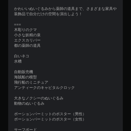
かわいいぬいぐるみから薬師の道具まで、さまざまな家具や
装飾品で自分だけの空間を演出しよう！
===
木彫りのクマ
小さな妖精の泉
エクスカリバー
都の薬師の道具
白いネコ
水槽
自動販売機
海賊船の模型
飛行船のミニチュア
アンティークのキャピタルクロック
大きなノクシーのぬいぐるみ
動物のぬいぐるみ
ポーションパーミットのポスター（男性）
ポーションパーミットのポスター（女性）
サーフボード