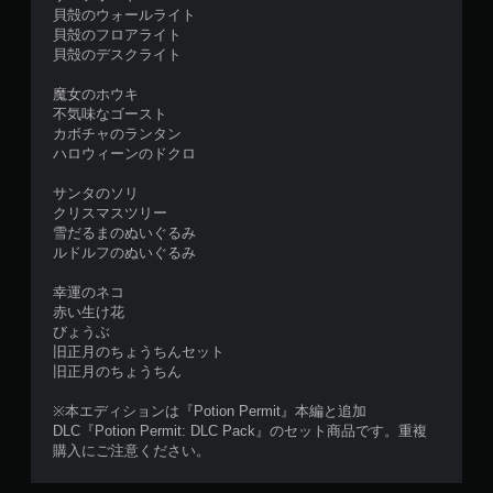
貝殻のウォールライト
貝殻のフロアライト
貝殻のデスクライト
魔女のホウキ
不気味なゴースト
カボチャのランタン
ハロウィーンのドクロ
サンタのソリ
クリスマスツリー
雪だるまのぬいぐるみ
ルドルフのぬいぐるみ
幸運のネコ
赤い生け花
びょうぶ
旧正月のちょうちんセット
旧正月のちょうちん
※本エディションは『Potion Permit』本編と追加
DLC『Potion Permit: DLC Pack』のセット商品です。重複
購入にご注意ください。