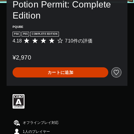
Potion Permit: Complete 
Edition
PQUBE
PS4
PS5
COMPLETE EDITION
4.18
710件の評価
評
価
数
¥2,970
は
7
1
カートに追加
0
、
平
均
評
価
は
5
段
階
オフラインプレイ対応
中
1人のプレイヤー
の