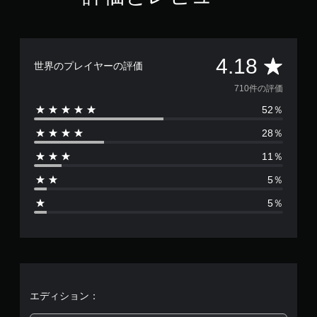
評
4.18
世界のプレイヤーの評価
価
710件の評価
52％
数
28％
は
11％
7
5％
1
5％
0
、
平
均
エディション：