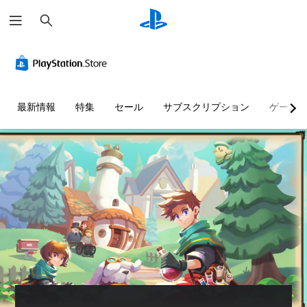
検
索
最新情報
特集
セール
サブスクリプション
ゲーム