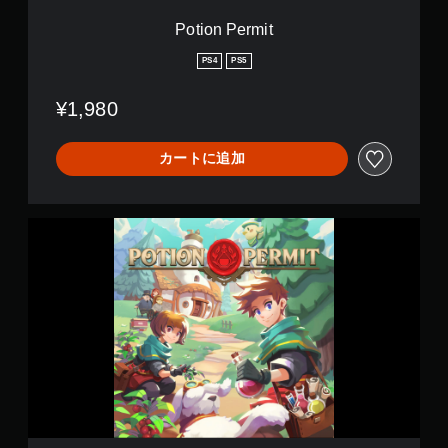
Potion Permit
PS4
PS5
¥1,980
カートに追加
P
o
t
i
o
n
P
e
r
m
i
t