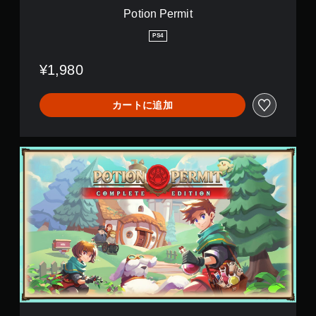
Potion Permit
PS4
¥1,980
カートに追加
C
o
m
p
l
e
t
e
E
d
i
t
i