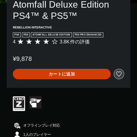
Atomfall Deluxe Edition 
PS4™ & PS5™
REBELLION INTERACTIVE
PS4
PS5
ATOMFALL DELUXE EDITION
PS5 PRO ENHANCED
4
3.8K件の評価
評
価
数
¥9,878
は
3
.
カートに追加
8
K
、
平
均
評
価
は
5
段
オフラインプレイ対応
階
1人のプレイヤー
中