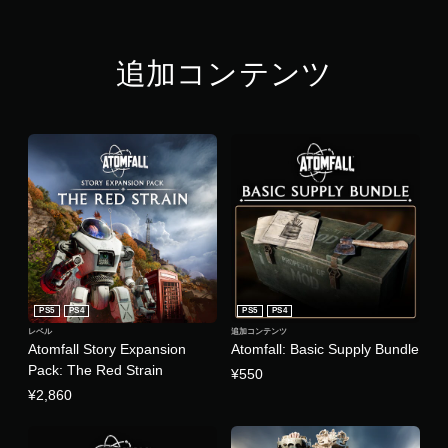
追加コンテンツ
PS5
PS4
PS5
PS4
レベル
追加コンテンツ
Atomfall Story Expansion
Atomfall: Basic Supply Bundle
Pack: The Red Strain
¥550
¥2,860