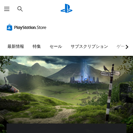
検
索
最新情報
特集
セール
サブスクリプション
ゲーム