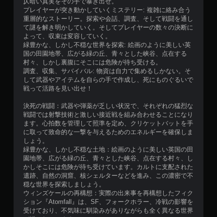
仄暗い真実をその手で暴き出せ。
プレイヤーが突き動かしていくミステリー: 複雑に絡み合う
重層的なストーリー。探索や会話、調査、そして戦闘を通し
て謎を解き明かしていく。そしてプレイヤーの数々の決断に
よって、収束は変容していく。
緑豊かな、しかし不穏な世界を探索: 絵画のように美しい英
国の田園地帯、広がる緑の丘、青々とした峡谷、点在する
村々、しかし裏腹にそこには危険が待ち受ける。
調査、収集、サバイバル: 物資は自力で集めるしかない。そ
して武器やアイテムを自らの手で作成し、死にものぐるいで
戦って活路を見い出せ！
決死の戦闘：武器や弾薬が乏しい状況で、それぞれの猛烈な
戦闘では射撃技術と激しい接近戦を組み合わせることになり
ます。心拍数を管理して照準を定め、クリケットバットを手
に取って致命的な一撃を与えるためのエネルギーを確保しま
しょう。
緑豊かな、しかし不穏な土地：絵画のように美しい英国の田
園地帯、広がる緑の丘、青々とした峡谷、点在する村々、し
かしそこには危険が待ち受けています。カルトに支配された
遺跡、自然の洞窟、核シェルターなどを進み、この濃密で不
穏な世界を探索しましょう。
ウィンズケールの再構想：実際の出来事を再構想したフィク
ション『Atomfall』は、SF、フォークホラー、冷戦の影響を
受けており、不気味に馴染みがありながらも全く異なる世界