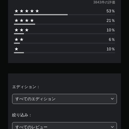
価
3843件の評価
53％
数
21％
は
10％
3
6％
8
10％
4
3
、
平
エディション：
均
すべてのエディション
評
絞り込み：
価
すべてのレビュー