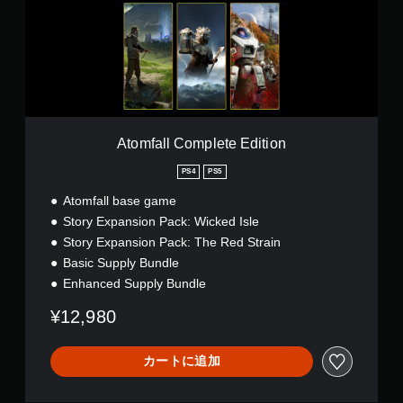
a
l
l
C
o
m
p
l
e
Atomfall Complete Edition
t
e
PS4
PS5
E
Atomfall base game
d
i
Story Expansion Pack: Wicked Isle
t
Story Expansion Pack: The Red Strain
i
Basic Supply Bundle
o
n
Enhanced Supply Bundle
¥12,980
カートに追加