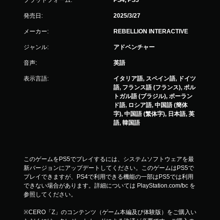
発売日:
2025/3/27
メーカー:
REBELLION INTERACTIVE
ジャンル:
アドベンチャー
音声:
英語
表示言語:
イタリア語, スペイン語, ドイツ
語, フランス語 (フランス), ポル
トガル語 (ブラジル), ポーラン
ド語, ロシア語, 中国語 (簡体
字), 中国語 (繁体字), 日本語, 英
語, 韓国語
このゲームをPS5でプレイするには、システムソフトウェアを最
新バージョンにアップデートしてください。このゲームはPS5で
プレイできますが、PS4で利用できる機能の一部はPS5では利用
できない場合があります。詳細については PlayStation.com/bc を
参照してください。
※CERO「Z」のコンテンツ（ゲーム本編及び体験版）をご購入い