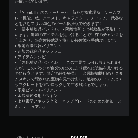
が描かれています。
• 『Atomfall』のストーリーが、新たな探索場所、ゲームプ
レイ機能、敵、クエスト、キャラクター、アイテム、武器な
どを含むスリル満点のゲーム拡張版で続きます！
• 「基本補給品バンドル」 - 隔離地帯では補給品が不足して
います。追加のアイテムを見つけることで生存のチャンスを
向上させ、限定近接武器で厳しい接近戦を手助けします。
• 限定近接武器バリアント
• 追加の戦利品キャッシュ
• アイテムレシピ
• 「強化補給品バンドル」 – この世界では何も与えられませ
んが、このパックが自分のためにより優れた装備を見つける
のに役立ちます。限定の銃を発見し、金属探知機用のカスタ
ムスキンで隠された宝物を見つけ出し、追加のアイテムとア
ップグレードをアンロックして生き残れるでしょう。
• 限定ピストルバリアント
• 金属探知機用のスキン
• より素早いキャラクターアップグレードのための追加「ス
キルマニュアル」
プラットフォーム:
PS4, PS5