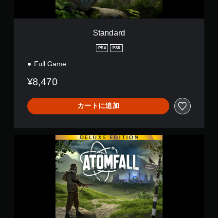
Standard
PS4
PS5
Full Game
¥8,470
カートに追加
A
t
o
m
f
a
l
l
D
e