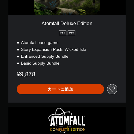
l
u
x
e
Atomfall Deluxe Edition
E
d
PS4
PS5
i
Atomfall base game
t
i
Story Expansion Pack: Wicked Isle
o
Enhanced Supply Bundle
n
Basic Supply Bundle
¥9,878
カートに追加
A
t
o
m
f