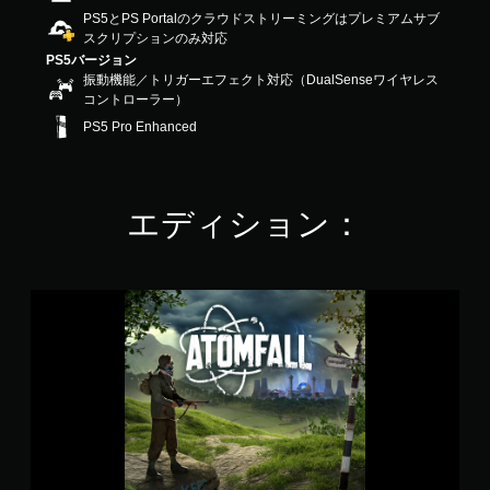
の
PS5とPS Portalのクラウドストリーミングはプレミアムサブ
4
スクリプションのみ対応
で
PS5バージョン
す
振動機能／トリガーエフェクト対応（DualSenseワイヤレス
コントローラー）
PS5 Pro Enhanced
エディション：
S
t
a
n
d
a
r
d