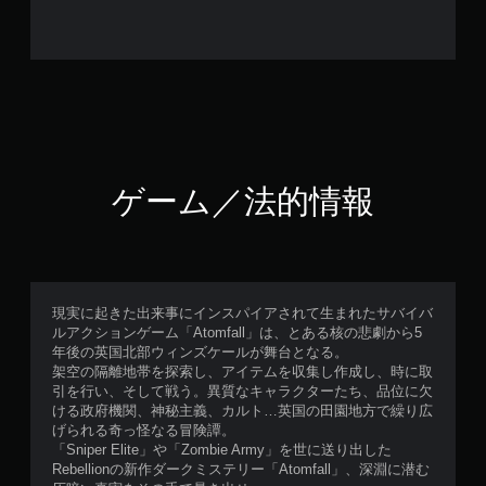
ゲーム／法的情報
現実に起きた出来事にインスパイアされて生まれたサバイバ
ルアクションゲーム「Atomfall」は、とある核の悲劇から5
年後の英国北部ウィンズケールが舞台となる。
架空の隔離地帯を探索し、アイテムを収集し作成し、時に取
引を行い、そして戦う。異質なキャラクターたち、品位に欠
ける政府機関、神秘主義、カルト…英国の田園地方で繰り広
げられる奇っ怪なる冒険譚。
「Sniper Elite」や「Zombie Army」を世に送り出した
Rebellionの新作ダークミステリー「Atomfall」、深淵に潜む