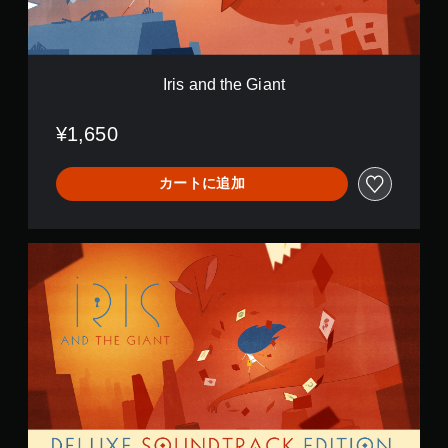
e
G
i
a
n
Iris and the Giant
t
¥1,650
カートに追加
D
e
l
u
x
e
S
o
u
n
d