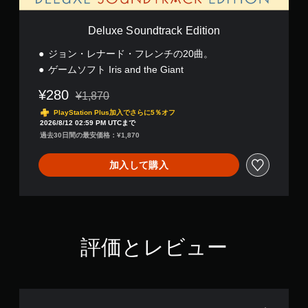
t
r
a
Deluxe Soundtrack Edition
c
k
ジョン・レナード・フレンチの20曲。
E
ゲームソフト Iris and the Giant
d
i
¥280
¥1,870
t
通常価格¥1,870より値引き
i
PlayStation Plus加入でさらに5％オフ
2026/8/12 02:59 PM UTCまで
o
過去30日間の最安価格：¥1,870
n
加入して購入
評価とレビュー