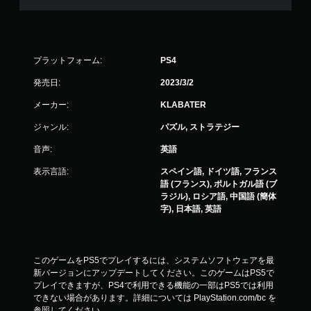
プラットフォーム:
PS4
発売日:
2023/3/2
メーカー:
KLABATER
ジャンル:
パズル, ストラテジー
音声:
英語
表示言語:
スペイン語, ドイツ語, フランス
語 (フランス), ポルトガル語 (ブ
ラジル), ロシア語, 中国語 (簡体
字), 日本語, 英語
このゲームをPS5でプレイするには、システムソフトウェアを最
新バージョンにアップデートしてください。このゲームはPS5で
プレイできますが、PS4で利用できる機能の一部はPS5では利用
できない場合があります。詳細については PlayStation.com/bc を
参照してください。