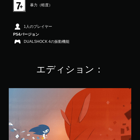
暴力（軽度）
3
3
で
す
1人のプレイヤー
PS4バージョン
DUALSHOCK 4の振動機能
エディション：
I
r
i
s
a
n
d
t
h