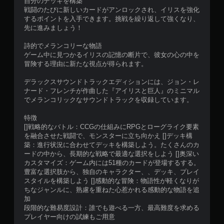
自分のデッキを構築
戦闘のたびに新しいカードがアンロックされ、イリスを強化
するポイントを入手できます。挑戦を繰り返して強くなり、
先に進みましょう！
詩的でメランコリーな物語
ゲーム中に見つかるイリスの記憶の断片で、彼女の心の中を
冒険する理由に新たな視点が得られます。
デラックスサウンドトラックエディションには、ジョン・レ
ナード・フレンチが作曲した『アイリスと巨人』のミニマル
でメランコリックなサウンドトラックを収録しています。
特徴
[]戦略的なバトル：CCGの仕組みにRPGとローグライク要素
を融合させた戦闘で、モンスターに立ち向かえ []デッキ構
築：進行状況に合わせてデッキを構築しよう。たくさんのカ
ードの中から、長期的な戦略で最適な選択をしよう []奥深い
カスタマイズ：ゲーム内には51種のカードが登場するする。
豊富な選択肢から、独自のキャラクター、、デッキ、プレイ
スタイルを構築しよう []感動的な冒険：物語性が軽くなりが
ちなジャンルに、熟慮を重ねた心惹かれる感動的な物語を追
加
段階的な難易度設計：誰でも遊べる一方、最高難度を求める
プレイヤー向けの試練もご用意