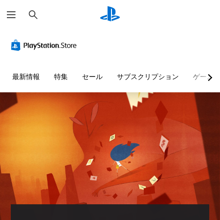
検
索
最新情報
特集
セール
サブスクリプション
ゲーム