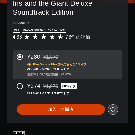
Iris and the Giant Deluxe 
Soundtrack Edition
KLABATER
PS4
DELUXE SOUNDTRACK EDITION
4.33
73件の評価
評
価
数
は
¥280
¥1,870
7
通常価格¥1,870より値引き
3
PlayStation Plus加入でさらに5％オフ
2026/8/12 02:59 PM UTCまで
、
過去30日間の最安価格：¥1,870
平
均
¥374
¥1,870
評
80%オフ
通常価格¥1,870より値引き
価
2026/8/12 02:59 PM UTCまで
は
5
段
加入して購入
階
中
の
4
.