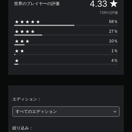
評
4.33
世界のプレイヤーの評価
価
73件の評価
58％
数
27％
は
10％
7
1％
3
4％
、
平
均
評
エディション：
価
すべてのエディション
は
絞り込み：