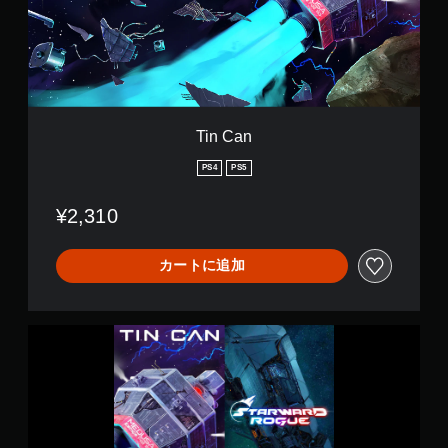
Tin Can
PS4
PS5
¥2,310
カートに追加
S
u
r
v
i
v
e