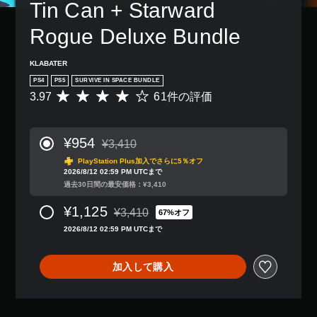
Tin Can + Starward 
Rogue Deluxe Bundle
KLABATER
PS4
PS5
SURVIVE IN SPACE BUNDLE
3.97
61件の評価
評
価
数
は
¥954
¥3,410
6
通常価格¥3,410より値引き
1
PlayStation Plus加入でさらに5％オフ
2026/8/12 02:59 PM UTCまで
、
過去30日間の最安価格：¥3,410
平
均
¥1,125
¥3,410
評
67%オフ
通常価格¥3,410より値引き
価
2026/8/12 02:59 PM UTCまで
は
5
段
加入して購入
階
中
の
3