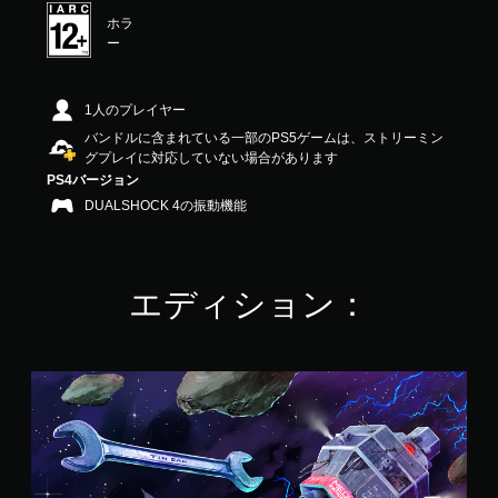
.
ホラ
9
ー
7
で
す
1人のプレイヤー
バンドルに含まれている一部のPS5ゲームは、ストリーミン
グプレイに対応していない場合があります
PS4バージョン
DUALSHOCK 4の振動機能
エディション：
T
i
n
C
a
n