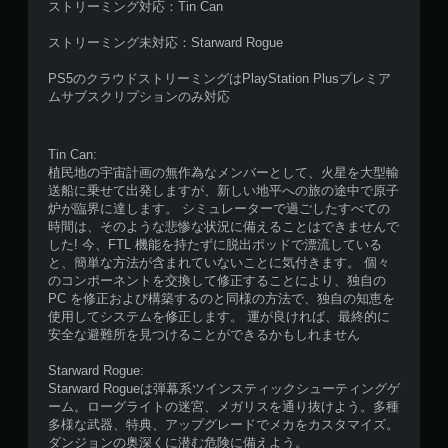
ストリーミング対応：Tin Can
ストリーミング未対応：Starward Rogue
PS5のクラウドストリーミングはPlayStation Plusプレミア
ムサブスクリプションのみ対応
Tin Can:
植民地の宇宙計画の無作為なメンバーとして、火星を大型輸
送船に乗せて出発しますが、新しい地平への旅の途中で原子
炉が臨界に達します。 シミュレーターで過ごしたすべての
時間は、そのような悲惨な状況に備えることはできませんで
した! 今、FTL 機能を持たずに脱出ポッドで漂流している
と、簡単な方法が含まれていないことに気付きます。 個々
のコンポーネントを交換して修正することにより、独自の
PC を修正および構築するのと同様の方法で、独自の知恵を
使用してシステムを修正します。 運が良ければ、最終的に
安全な避難所を見つけることができるかもしれません
Starward Rogue:
Starward Rogueは弾幕系ツインスティックシューティングゲ
ーム。ローグライトの迷宮、メガリスを通り抜けよう。多種
多様な武器、特典、アップグレードでメカをカスタマイズ。
ダンジョンの奥深くに潜む危険に備えよう。