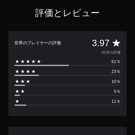
評価とレビュー
評
3.97
世界のプレイヤーの評価
価
61件の評価
51％
数
23％
は
10％
6
5％
1
11％
、
平
均