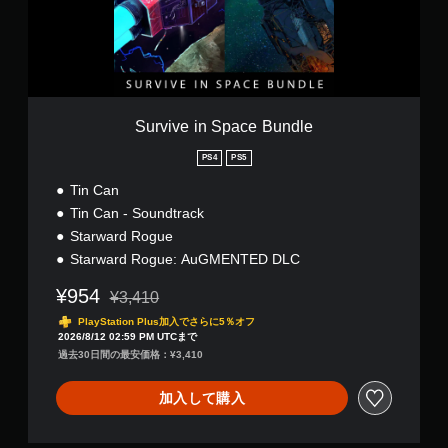
i
n
S
p
a
c
e
Survive in Space Bundle
B
u
PS4
PS5
n
Tin Can
d
l
Tin Can - Soundtrack
e
Starward Rogue
Starward Rogue: AuGMENTED DLC
¥954
¥3,410
通常価格¥3,410より値引き
PlayStation Plus加入でさらに5％オフ
2026/8/12 02:59 PM UTCまで
過去30日間の最安価格：¥3,410
加入して購入