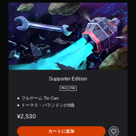
S
u
p
p
o
r
t
e
r
E
d
i
t
i
Supporter Edition
o
n
PS4
PS5
フルゲーム Tin Can
トーマス・バランドンの9曲
¥2,530
カートに追加