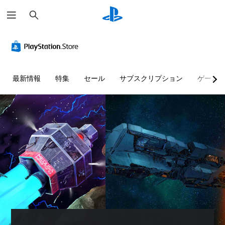
検
索
最新情報
特集
セール
サブスクリプション
ゲーム