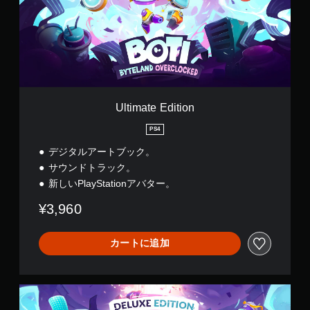
a
t
e
E
d
i
t
i
o
Ultimate Edition
n
PS4
デジタルアートブック。
サウンドトラック。
新しいPlayStationアバター。
¥3,960
カートに追加
D
e