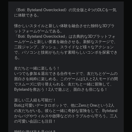
《Boti: Byteland Overclocked》の完全版と4つのDLCを一気
に体験できる。
懐かしいスタイルと新しい体験を融合させた独特な3Dプラ
ットフォームゲームである。
「Boti: Byteland Overclocked」は古典的な3Dプラットフォ
ームゲームと新しい要素を融合させる。新鮮なステージで、
二段ジャンプ、ダッシュ、スライドなど様々なアクション
で、パソコンと技術がもたらす素晴らしいコンボを探索でき
る。
友だちと一緒に楽しもう！
いつでも参加＆退出できる合作モードで、友だちとゲームの
面白さを純粋に楽しめる。このゲームは1人と2人モードの間
でスムーズに切り替えられる。友だちと一緒に冒険して、
Bytelandを救おう！2人で遊ぶと、面白さも倍になる！
楽しい三人組も可能だ！
Botiは可愛いデータロボットで、他にZeroとOneという2人
の友だちがいる。彼らと一緒に奇妙な冒険をして、Byteland
からバグやウィルスや故障などのトラブルから守ろう。三人
の可愛い会話にも注目！
独特な遊び方を見つける