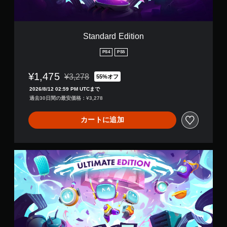
i
t
i
o
Standard Edition
n
PS4
PS5
¥1,475
¥3,278
55%オフ
通常価格¥3,278より値引き
2026/8/12 02:59 PM UTCまで
過去30日間の最安価格：¥3,278
カートに追加
U
l
t
i
m
a
t
e