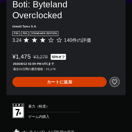
Boti: Byteland 
Overclocked
Untold Tales S.A.
PS4
PS5
STANDARD EDITION
3.24
140件の評価
評
価
数
¥1,475
は
¥3,278
55%オフ
通常価格¥3,278より値引き
1
2026/8/12 02:59 PM UTCまで
4
過去30日間の最安価格：¥3,278
0
、
カートに追加
平
均
評
価
は
暴力（軽度）
5
段
ゲーム内購入
階
中
の