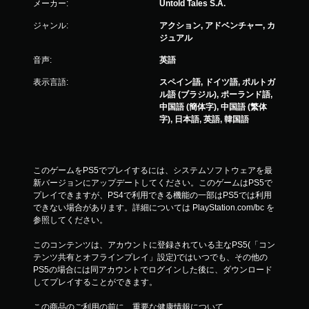
メーカー:
Untold Tales S.A.
ジャンル:
アクション, アドベンチャー, カ
ジュアル
音声:
英語
表示言語:
スペイン語, ドイツ語, ポルトガ
ル語 (ブラジル), ポーランド語,
中国語 (簡体字), 中国語 (繁体
字), 日本語, 英語, 韓国語
このゲームをPS5でプレイするには、システムソフトウェアを最
新バージョンにアップデートしてください。このゲームはPS5で
プレイできますが、PS4で利用できる機能の一部はPS5では利用
できない場合があります。詳細については PlayStation.com/bc を
参照してください。
このコンテンツは、アカウントに登録されている主なPS5(「コン
テンツ共有とオフラインプレイ」設定)ではいつでも、その他の
PS5の場合には同アカウントでログインした後に、ダウンロード
してプレイすることができます。
この商品のご利用の前に、重要な健康情報について