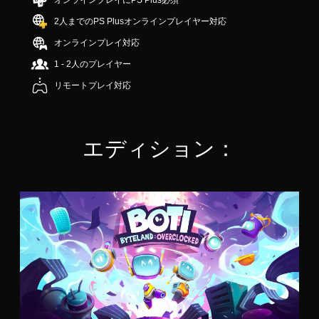
オンラインプレイにPS Plus必須
3
2人までのPS Plusオンラインプレイヤー対応
.
2
オンラインプレイ対応
4
で
1 - 2人のプレイヤー
す
リモートプレイ対応
エディション：
S
t
a
n
d
a
r
d
E
d