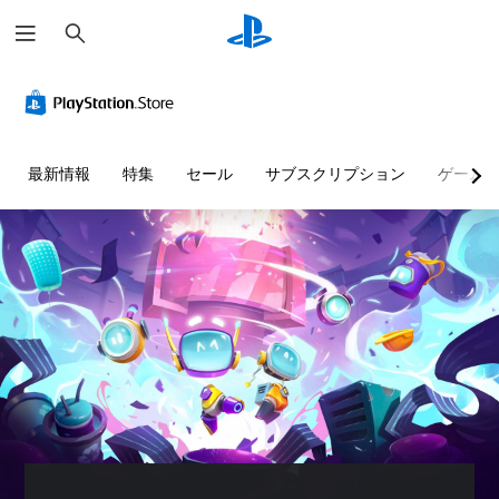
検
索
最新情報
特集
セール
サブスクリプション
ゲーム