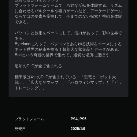
プラットフォームゲームで、巧妙な反転を体験する。リズム
に合わせるパルクールや磁力ゲームなど、アーケードゲーム
ならではの要素を掌握して、今までのない探索と挑戦を体験
できる。
パソコンと技術をベースにして、活力があって、彩の世界で
ある。
Bytelandに入って、パソコンとあらゆる技術をベースにする
ネット世界の秘密を探る！超莫大な収集品とデータがある。
Botiという奇跡の世界で集めて、適切な場所に運ぼう！
追加のDLCが全て含まれる
標準版は4つのDLCが含まれている：「恐竜とロボット大
戦」、「広大な冬マップ」、「ハロウィンマップ」と「ビッ
トレーシング」。
プラットフォーム:
PS4, PS5
発売日:
2025/1/9