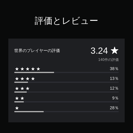
評価とレビュー
評
3.24
世界のプレイヤーの評価
価
140件の評価
38％
数
13％
は
12％
1
9％
4
28％
0
、