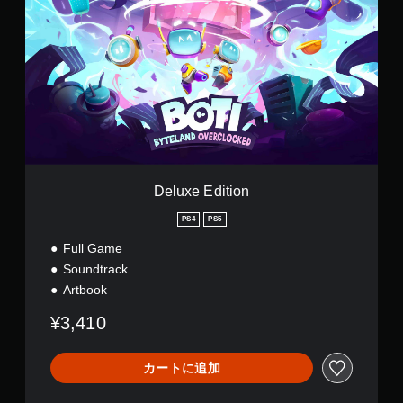
l
u
x
e
E
d
i
t
i
o
n
Deluxe Edition
PS4
PS5
Full Game
Soundtrack
Artbook
¥3,410
カートに追加