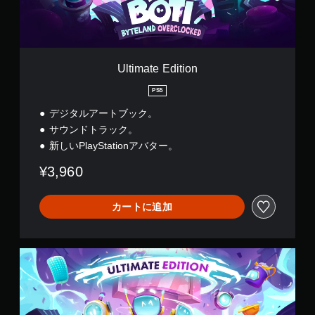
E
d
i
t
i
o
Ultimate Edition
n
PS5
デジタルアートブック。
サウンドトラック。
新しいPlayStationアバター。
¥3,960
カートに追加
U
l
t
i
m