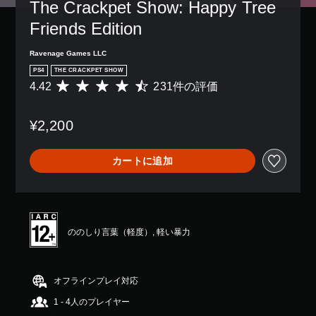
The Crackpet Show: Happy Tree 
Friends Edition
Ravenage Games LLC
PS4
THE CRACKPET SHOW
4.42
231件の評価
評
価
数
¥2,200
は
2
3
カートに追加
1
、
平
均
評
価
ののしり言葉（軽度）, 軽い暴力
は
5
段
階
オフラインプレイ対応
中
1 - 4人のプレイヤー
の
4