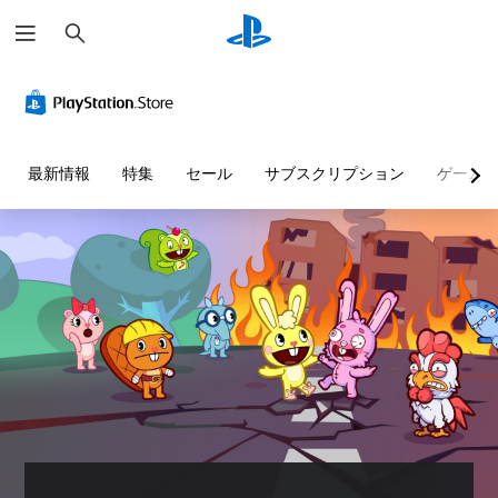
検
索
最新情報
特集
セール
サブスクリプション
ゲーム