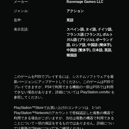
メーカー:
Ravenage Games LLC
ジャンル:
アクション
音声:
英語
表示言語:
スペイン語, タイ語, ドイツ語,
フランス語 (フランス), ポルト
ガル語 (ブラジル), ポーランド
語, ロシア語, 中国語 (簡体字),
中国語 (繁体字), 日本語, 英語,
韓国語
このゲームをPS5でプレイするには、システムソフトウェアを最
新バージョンにアップデートしてください。このゲームはPS5で
プレイできますが、PS4で利用できる機能の一部はPS5では利用
できない場合があります。詳細については PlayStation.com/bc を
参照してください。
PlayStation™Storeでお買い上げのコンテンツは、1つの
PlayStation™Networkのアカウントで登録認証した複数の機器で
利用できる場合がございますが、当社は複数の機器で利用できる
ことについて一切の保証をするものではありません。詳細につい
ては最新の“Storeについて”をご確認ください。