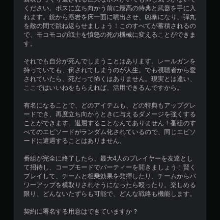
ください。ボスに立ち向かう前に最高の特典と武器を手に入
れます。銃から溶岩を床一面に噴出させ、凶暴になり、弾丸
を敵の間で跳ね返らせましょう！このすべてが蓄積されるの
で、モコモコの戦士を憤怒の死の機械に変えることができま
す。
それでも自分が死んでしまうことはあります。レールガンを
持っていても、倒されてしまうのが人生。でも視聴者から愛
されていたら、死だって怖くはありません。現実とは違い、
ここではいいねをもらえれば、活用できるんですから。
有名になることで、どのアイテムも、どの特典もアップグレ
ードでき、再度立ち向かうときに与えるダメージを強くする
ことができます。退屈することなんてありません！番組のす
べてのエピソードがランダム化されているので、同じエピソ
ードに遭遇することはありません。
番組が完全に終了したら、最大4人のプレイヤーを友達とし
て招待し、コープモードでパーティーを開きましょう！賢く
プレイして、チームと相乗効果を発揮したり、チームからパ
ワーアップを横取りされそうになったら殴ったり。楽しめる
限り、どんないたずらも可能で、どんな戦略も機能します。
契約に署名する用意はできていますか？