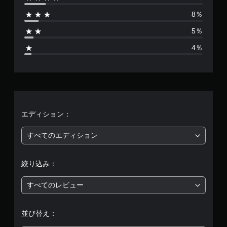
は
8％
2
5％
3
4％
1
、
平
均
エディション：
評
すべてのエディション
価
絞り込み：
は
すべてのレビュー
5
段
並び替え：