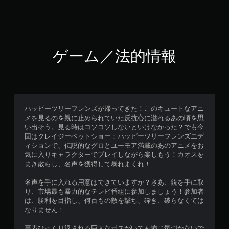
ゲーム／法的情報
ハッピーツリーフレンズが帰ってきた！このキュートなアニ
メを見るのを親に止められていた反抗心に溢れるあの頃を思
い出そう。見る時はコソコソしないといけなかった？でも今
回はクレイジーペットショー：ハッピーツリーフレンズエデ
ィションで、伝説的なグロとユーモア満載のあのアニメをお
気に入りキャラクターでプレイしながら楽しもう！カオスを
まき散らし、名声を獲得して暴れまくれ！
名声を手に入れる用意はできていますか？さあ、銃を手に取
り、市場最も暴力的なテレビ番組に参加しましょう！参加者
は、勝利を目指し、何百もの敵を撃ち、砕き、破らなくては
なりません！
裏表ひっくり返される巨大なボスがいても怖じ気づかないで