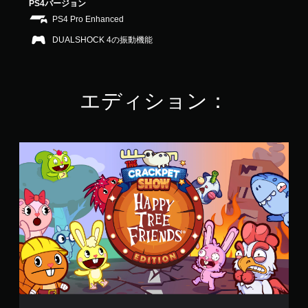
PS4バージョン
.
PS4 Pro Enhanced
4
2
DUALSHOCK 4の振動機能
で
す
エディション：
T
h
e
C
r
a
c
k
p
e
t
S
h