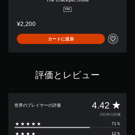
w
PS4
¥2,200
カートに追加
評価とレビュー
評
4.42
世界のプレイヤーの評価
価
231件の評価
71％
数
12％