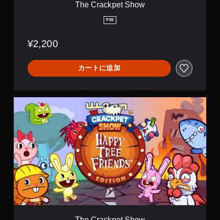
o
The Crackpet Show
w
PS5
¥2,200
カートに追加
T
h
e
C
r
a
c
k
p
e
t
S
h
o
The Crackpet Show