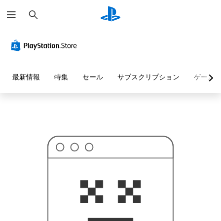
検
お
索
探
し
の
ペ
ー
ジ
は
見
最新情報
特集
セール
サブスクリプション
ゲーム
つ
か
り
ま
せ
ん
で
し
た
。