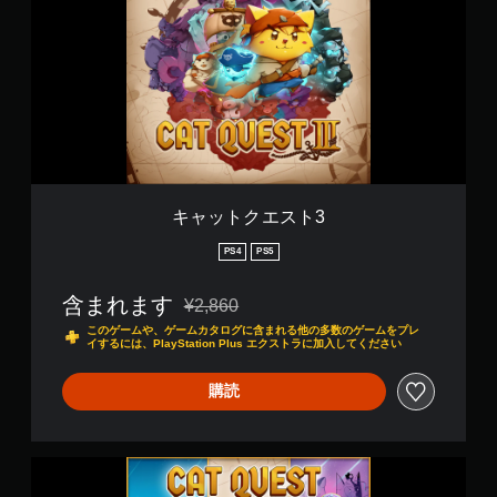
ト
ク
エ
ス
ト
3
キャットクエスト3
PS4
PS5
含まれます
¥2,860
通常価格¥2,860より値引き
このゲームや、ゲームカタログに含まれる他の多数のゲームをプレ
イするには、PlayStation Plus エクストラに加入してください
購読
C
a