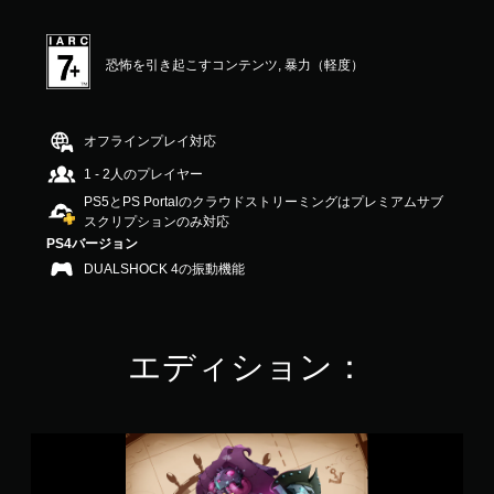
均
評
価
恐怖を引き起こすコンテンツ, 暴力（軽度）
は
5
段
階
オフラインプレイ対応
中
の
1 - 2人のプレイヤー
4
PS5とPS Portalのクラウドストリーミングはプレミアムサブ
.
スクリプションのみ対応
6
PS4バージョン
2
DUALSHOCK 4の振動機能
で
す
エディション：
キ
ャ
ッ