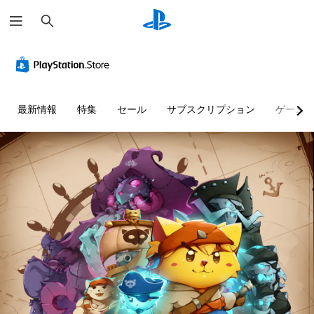
検
索
最新情報
特集
セール
サブスクリプション
ゲーム