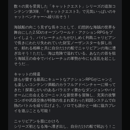
数々の賞を受賞した「キャットクエスト」シリーズの追加コ
ンテンツ第3弾、「キャットクエスト3」で元気いっぱいのキ
ャットベンチャーへ繰り出そう！
海賊船の向こう見ずな長ネコとして、幻想的な海賊の世界を
舞台にした2.5Dのオープンワールド・アクションRPGをプ
レイしよう。パイレーチュたちがひしめく列島ニャリビアン
で長きにわたり失われていた財宝ノーザンスターを探し出
せ。頼れる相棒と共に自分だけの船でニャリビアンの海に漕
ぎ出そう！ただし、海は危険で溢れている。あなたの首を狙
う海賊王の命令でパイレーチュの軍勢が今にも反乱を起こし
そうだ…
キャットの帰還
誰もが愛する最高にキュートなアクションRPGがニャンと
も楽しいコンテンツ満載のカラフルアドベンチャーに帰って
きた！探索しがいのあるバラエティ豊かなダンジョンやバイ
オームに出会えるゴーニャスな新世界を冒険し、充実の攻撃
コンボや武器交換が特徴の生まれ変わった戦闘システムで白
熱のバトルを繰り広げよう。ソロでも誰かと一緒に協力プレ
イを遊ぶことも可能！
ニャリビアンを股にかけろ
シリーズ初となる海へ漕ぎ出し、自分だけの船で戦おう！こ