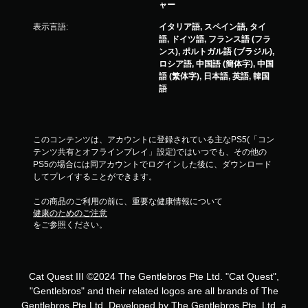
ャー
表示言語:
イタリア語, スペイン語, タイ
語, ドイツ語, フランス語 (フラ
ンス), ポルトガル語 (ブラジル),
ロシア語, 中国語 (簡体字), 中国
語 (繁体字), 日本語, 英語, 韓国
語
このコンテンツは、アカウントに登録されている主なPS5(「コン
テンツ共有とオフラインプレイ」設定)ではいつでも、その他の
PS5の場合には同アカウントでログインした後に、ダウンロード
してプレイすることができます。
この商品のご利用の前に、重要な健康情報について
健康のためのご注意
をご参照ください。
Cat Quest III ©2024 The Gentlebros Pte Ltd. "Cat Quest",
"Gentlebros" and their related logos are all brands of The
Gentlebros Pte Ltd. Developed by The Gentlebros Pte. Ltd, a