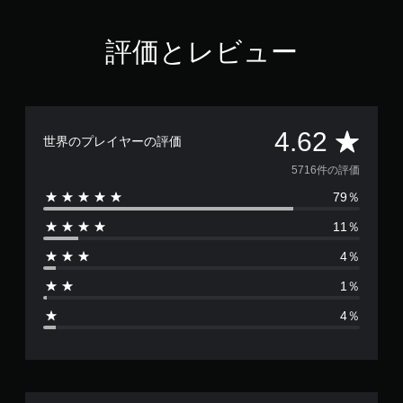
評価とレビュー
評
4.62
世界のプレイヤーの評価
価
5716件の評価
79％
数
11％
は
4％
5
1％
7
4％
1
6