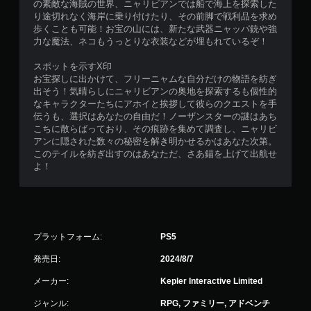
の素敵な海賊の世界、ニャリビアンでは船で海上を探索した
り途切れなく海岸に乗り付けたり、その前脚で戦利品を求め
歩くことも可能！お宝の山には、新たな武器ニャッパ銃や強
力な魔法、ネコもうっとりな衣装などが埋もれているぞ！
スポットを示すX印
お宝探しに出かけて、フリーニャムな自分だけの物語を紡ぎ
出そう！気晴らしにニャリビアンの奥地を探索するも個性的
なキャラクターたちにアホイと挨拶して彼らのクエストを手
伝うも、選択はあなたの自由だ！ノーザンスターの謎はあち
こちに散らばっており、その痕跡を集めて調査し、ニャリビ
アンに隠された数々の秘密を解き明かせるかはあなた次第。
このテイルを紡ぎ出すのはあなただ、さあ錨を上げて出航せ
よ！
プラットフォーム:
PS5
発売日:
2024/8/7
メーカー:
Kepler Interactive Limited
ジャンル:
RPG, ファミリー, アドベンチ