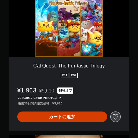
t
Q
u
e
s
t
:
T
h
e
F
u
Cat Quest: The Fur-tastic Trilogy
r
-
PS4
PS5
t
a
¥1,963
¥5,610
65%オフ
s
通常価格¥5,610より値引き
t
2026/8/12 02:59 PM UTCまで
i
過去30日間の最安価格：¥5,610
c
T
カートに追加
r
i
l
o
C