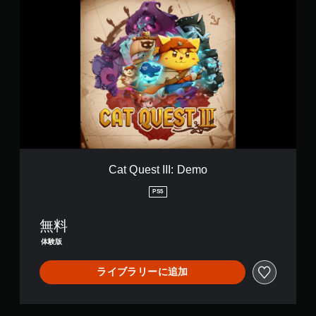
g
a
y
t
Q
u
e
s
t
I
I
I
:
D
e
Cat Quest III: Demo
m
o
PS5
無料
体験版
ライブラリーに追加