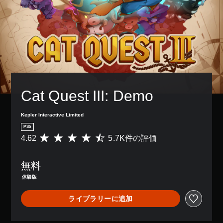
Cat Quest III: Demo
Kepler Interactive Limited
PS5
4.62
5.7K件の評価
評
価
数
無料
は
5
体験版
.
7
ライブラリーに追加
K
、
平