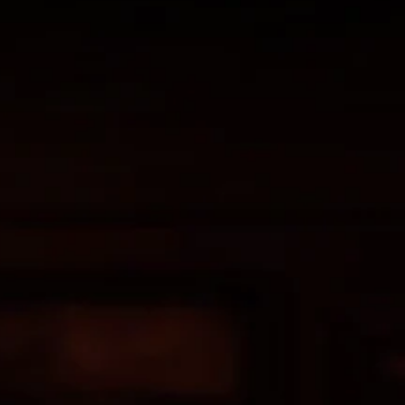
ス
で
表
き
示
ま
の
す
文
。
字
を
読
3
み
D
や
オ
す
ー
く
デ
表
ィ
示
で
オ
き
3
ま
D
す
オ
。
ー
デ
ィ
オ
で