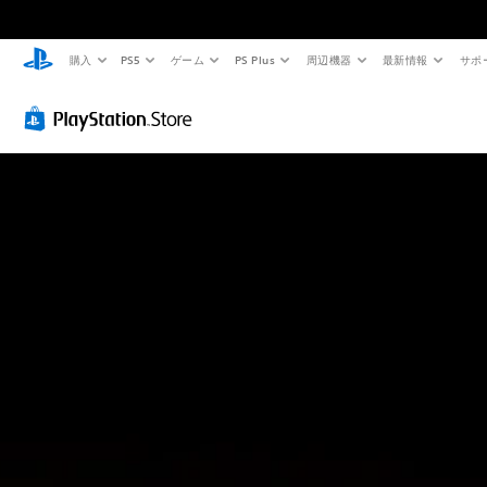
購入
PS5
ゲーム
PS Plus
周辺機器
最新情報
サポ
判
音
読
量
し
コ
や
ン
す
ト
い
ロ
テ
ー
キ
ル
ス
個
ト
々
の
メ
音
ニ
量
ュ
を
ー
下
や
げ
ス
た
テ
り
ー
消
タ
音