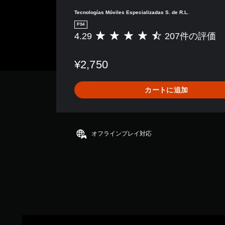
Tecnologías Móviles Especializadas S. de R.L.
PS4
4.29
207件の評価
評
価
数
¥2,750
は
2
0
カートに追加
7
、
平
均
評
オフラインプレイ対応
価
は
5
段
階
中
の
4
.
T