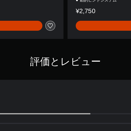
動的ヒントシステム
n
¥2,750
o
r
評価とレビュー