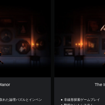
h
e
I
n
h
e
r
i
t
a
n
c
e
o
f
C
r
i
m
 Manor
The I
s
o
n
取れた論理パズルとインベン
非線形探索ゲームプレイ
M
a