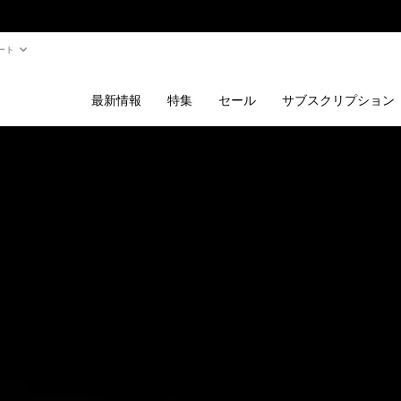
ート
最新情報
特集
セール
サブスクリプション