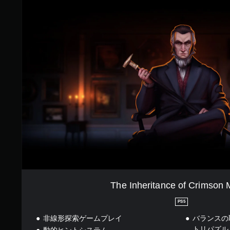
2
h
9
e
で
I
す
n
h
e
r
i
t
a
n
c
e
o
f
C
r
i
m
The Inheritance of Crimson
s
o
PS5
n
非線形探索ゲームプレイ
バランスの
M
a
トリパズル