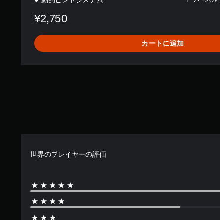
動的ヒントシステム
n
¥2,750
o
r
カートに追加
世界のプレイヤーの評価