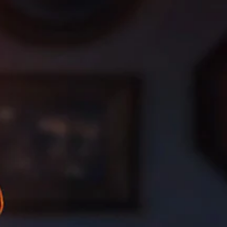
が
聞
こ
え
る
よ
う
に
し
ま
す
。