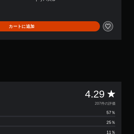
カートに追加
評
4.29
価
207件の評価
57％
数
25％
は
11％