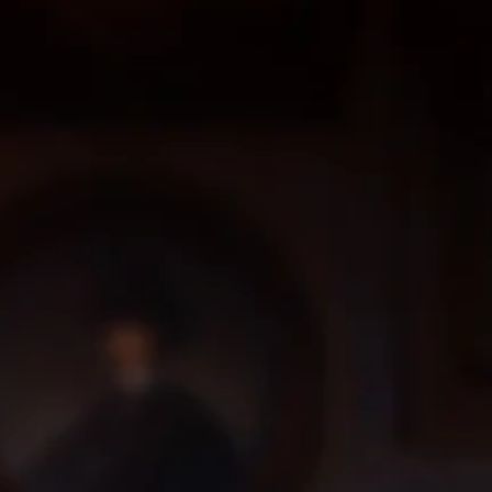
音
声
を
出
力
し
て
、
あ
な
た
の
周
囲
の
あ
ら
ゆ
る
場
所
か
ら
音