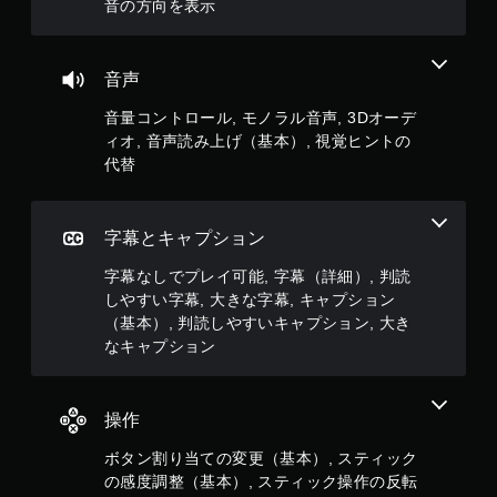
像
読
音の方向を表示
ョ
音
み
人
ン
声
上
物
コ
の
げ
や
ン
音声
み
ま
キ
ト
を
す
ャ
音量コントロール, モノラル音声, 3Dオーデ
キ
ロ
。
ラ
ャ
ィオ, 音声読み上げ（基本）, 視覚ヒントの
ー
ゲ
ク
プ
代替
ー
ル
タ
シ
ム
な
ー
ョ
プ
し
、
ン
レ
敵
で
字幕とキャプション
で
イ
、
プ
表
に
ア
レ
字幕なしでプレイ可能, 字幕（詳細）, 判読
示
関
イ
イ
しやすい字幕, 大きな字幕, キャプション
し
す
テ
ま
可
（基本）, 判読しやすいキャプション, 大き
る
ム
す
能
テ
なキャプション
、
。
キ
操
モ
ス
作
ー
ト
で
判
シ
操作
や
き
ョ
読
視
る
ン
し
ボタン割り当ての変更（基本）, スティック
覚
オ
コ
や
の感度調整（基本）, スティック操作の反転
情
ブ
ン