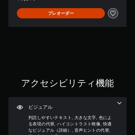
み
を
操
一
。
上
目
作
時
げ
プレオーダー
立
の
停
（
つ
キ
反
止
色
基
転
で
ャ
に
オ
き
本
プ
変
プ
ま
）
シ
更
シ
す
ョ
ゲ
で
ョ
。
ン
ー
き
ン
（
ム
（
ま
が
オ
の
基
す
用
フ
開
本
。
意
ラ
始
）
さ
イ
時
れ
ン
アクセシビリティ機能
ゲ
ハ
や
て
プ
ー
イ
設
い
レ
ム
定
コ
ま
イ
プ
変
ン
す
の
レ
更
ト
。
み
ビジュアル
イ
時
）
ラ
中
に
判読しやすいテキスト, 大きな文字, 色によ
ス
の
モ
画
ト
る表現の代替, ハイコントラスト映像, 快適
重
面
ー
映
要
なビジュアル（詳細）, 音声ヒントの代替,
を
シ
な