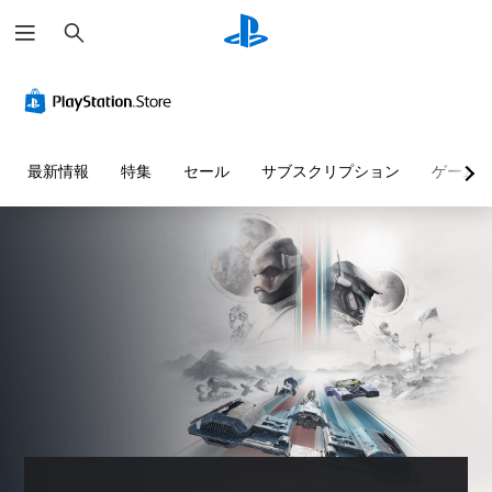
検
索
判
音
字
ボ
難
読
量
幕
タ
易
し
コ
な
ン
度
や
ン
し
割
調
す
ト
で
り
整
最新情報
特集
セール
サブスクリプション
ゲーム
い
ロ
プ
当
（
テ
ー
レ
て
詳
キ
ル
イ
の
細
ス
可
変
）
個
ト
能
更
々
ゲ
（
の
ー
メ
音
音
基
ム
ニ
声
量
本
の
ュ
に
を
難
ー
よ
）
下
易
や
る
プ
げ
度
ス
会
リ
た
を
テ
話
セ
り
変
ー
が
ッ
消
更
タ
な
ト
音
し
ス
く
の
で
た
表
、