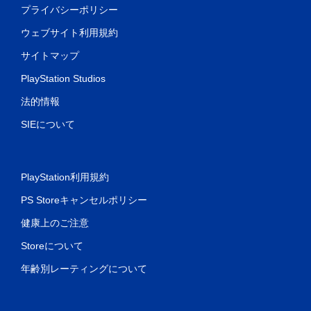
ト
す
プライバシーポリシー
の
。
ウェブサイト利用規約
代
替
ア
サイトマップ
音
ダ
声
PlayStation Studios
プ
に
テ
法的情報
よ
ィ
る
ブ
SIEについて
ヒ
ト
ン
リ
ト
ガ
を
PlayStation利用規約
、
ー
画
エ
PS Storeキャンセルポリシー
面
フ
表
ェ
健康上のご注意
示
ク
や
Storeについて
ト
コ
な
ン
年齢別レーティングについて
し
ト
で
ロ
ー
プ