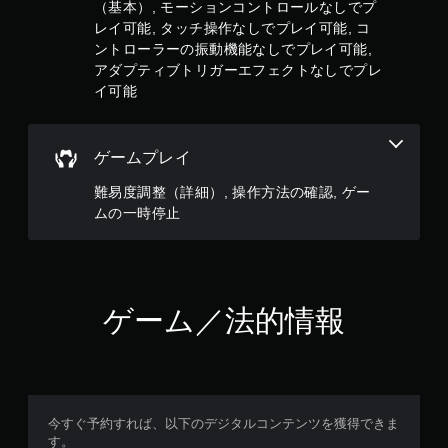
す
報
（基本）, モーションコントロールなしでプ
ジ
ト
い
は
レイ可能, タッチ操作なしでプレイ可能, コ
ェ
ロ
読
キ
ク
ー
ントローラーの振動機能なしでプレイ可能,
み
ャ
ト
ル
アダプティブトリガーエフェクトなしでプレ
上
プ
な
を
イ可能
げ
ど
シ
使
ら
を
わ
ョ
れ
、
ず
ン
な
背
に
ゲームプレイ
い
キ
景
ゲ
場
ャ
難易度調整（詳細）, 操作方法の確認, ゲー
と
ー
合
プ
区
ム
ムの一時停止
が
シ
別
を
あ
ョ
し
プ
り
ン
て
レ
ま
を
わ
イ
す
読
か
で
ゲーム／法的情報
。
み
り
き
や
や
ま
す
す
す
視
く
く
。
覚
表
表
ヒ
示
示
ン
タ
し
今すぐ予約すれば、以下のデジタルコンテンツを獲得できま
で
ト
ま
ッ
す。
き