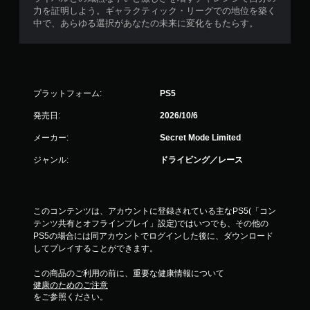
や
な
力を証明しよう。ギャラクティック・リーグでの地位を築く
映
し
中で、あらゆる選択があなたの未来に変化をもたらす。
像
で
効
プ
果
レ
を
イ
オ
可
フ
プラットフォーム:
PS5
能
に
で
発売日:
2026/10/6
コ
き
ン
メーカー:
Secret Mode Limited
ま
ト
す
ロ
ジャンル:
ドライビング／レース
。
ー
ま
ラ
た
ー
、
の
このコンテンツは、アカウントに登録されている主なPS5(「コン
画
振
テンツ共有とオフラインプレイ」設定)ではいつでも、その他の
面
動
PS5の場合には同アカウントでログインした後に、ダウンロード
中
機
してプレイすることができます。
央
能
に
／
この商品のご利用の前に、重要な健康情報について
点
ハ
健康のためのご注意
を
プ
をご参照ください。
表
テ