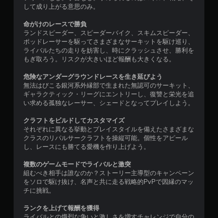
は
ム
情
サ
して成り上がる意思のみ。
映
を
報
イ
像
プ
の
ズ
命がけのレースで勝負
の
レ
内
を
ランドスピーダー、スピーダーバイク、スキムスピーダー、
再
イ
容
大
ポッドレーサーを駆ってさまざまなサーキットを駆け巡り、
生
で
を
き
ライバルたちの走りを妨害し、時にクラッシュさせ、勝利を
中
き
伝
く
もぎ取ろう。リスクが大きいほど報酬も大きくなる。
に
ま
え
し
、
す
ま
て
危険なアンダーグラウンドレースを生き延びよう
視
。
す
読
無法はびこる銀河系外縁部で生まれた無認可のサーキット、
覚
。
み
ギャラクティック・リーグにエントリーし、復讐と栄光を追
的
や
い求める孤独なレーサー、シェードとなってプレイしよう。
コ
に
す
ン
不
く
クラフトをビルドしてカスタマイズ
ト
快
し
それぞれに異なる挙動とプレイスタイルを備えたさまざまな
に
ロ
ま
クラスのリパルサークラフトを操縦可能。個性をアピール
感
ー
す
し、レースにも勝てる愛機を作り上げよう。
じ
ラ
。
る
ー
複数のゲームモードでライバルと激突
カ
の
組むべき相手は誰なのか？ストーリー主導型のキャンペーン
メ
振
をソロで駆け抜け、名声と共に走る戦略的PvPで因縁のマッ
ラ
チに挑戦。
動
の
機
動
ランクを上げて報酬を獲得
能
き
ライバルとの熾烈な争いと激しさを増すチャレンジで自分の