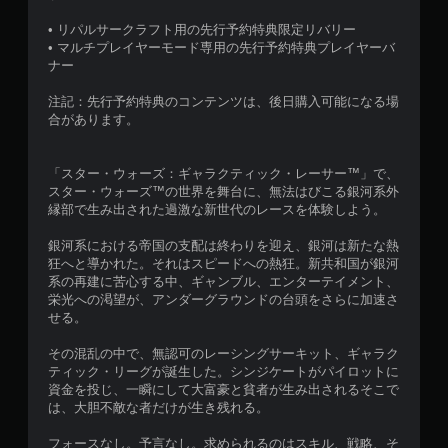
す
の
チ
ま
。
• リパルサークラフト用の先行予約特典限定リバリー
代
操
す
• マルチプレイヤーモード専用の先行予約特典プレイヤーバ
。
替
作
ナー
な
大
音
し
き
声
快
注記：先行予約特典のコンテンツは、後日購入可能になる場
で
ま
な
適
合があります。
た
プ
キ
な
は
レ
ャ
ビ
コ
イ
プ
​​​​​「スター・ウォーズ：ギャラクティック・レーサー™」で、
ジ
ン
可
スター・ウォーズ™の世界を舞台に、無法はびこる銀河系外
シ
ュ
ト
縁部で生み出された過激な新世代のレースを体験しよう。
能
ョ
ア
ロ
ン
ル
タ
ー
銀河系における帝国の支配は終わりを迎え、銀河は新たな熱
ッ
（
ラ
キ
狂へと導かれた。それはスピードへの熱狂。新共和国が銀河
チ
ー
詳
ャ
系の再建に苦心する中、ギャンブル、エンターテイメント、
操
の
プ
細
栄光への渇望が、アンダーグラウンドの台頭をさらに加速さ
作
振
シ
）
せる。
を
動
ョ
ゲ
使
機
ン
その混乱の中で、無認可のレーシングサーキット、ギャラク
ー
わ
能
の
ティック・リーグが誕生した。シンジケートがパイロットに
ム
ず
で
フ
資金を投じ、一瞬にして大富豪と貧者が生み出されるそこで
中
に
も
ォ
は、大胆不敵な者だけが生き残れる。
ま
ゲ
視
ン
た
ー
覚
ト
フォースなし。予言なし。求められるのはスキル、戦略、そ