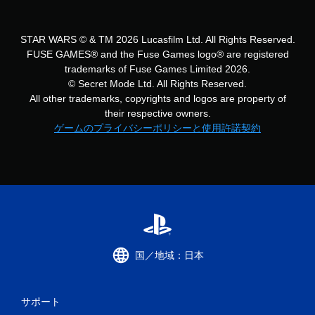
示
ィ
し
ッ
て
ク
STAR WARS © & TM 2026 Lucasfilm Ltd. All Rights Reserved.
、
フ
FUSE GAMES® and the Fuse Games logo® are registered
視
ィ
覚
trademarks of Fuse Games Limited 2026.
ー
的
ド
© Secret Mode Ltd. All Rights Reserved.
な
バ
All other trademarks, copyrights and logos are property of
不
ッ
their respective owners.
快
ク
ゲームのプライバシーポリシーと使用許諾契約
さ
を
を
使
軽
わ
減
ず
で
に
き
ゲ
ま
ー
す
ム
。
を
プ
国／地域：日本
レ
音
イ
声
で
ヒ
き
サポート
ン
ま