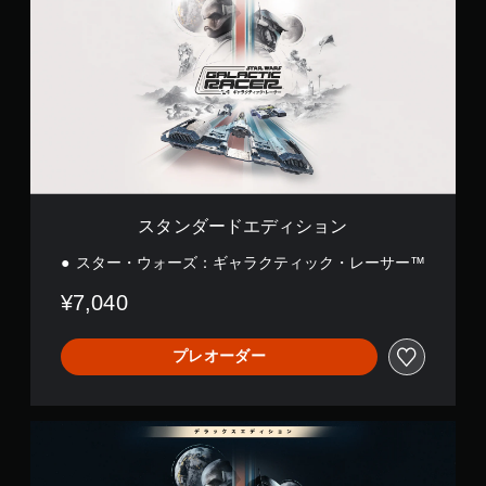
ン
み
）
す
方
3
ダ
や
法
い
ス
D
ー
す
を
字
テ
オ
ド
く
い
幕
ィ
ー
エ
表
つ
ッ
デ
デ
字
示
で
ク
ィ
ィ
幕
で
も
の
オ
シ
を
き
見
感
で
ョ
読
ま
ら
度
音
ン
み
す
れ
を
声
や
。
ま
い
を
す
す
スタンダードエディション
く
出
く
。
つ
色
力
表
スター・ウォーズ：ギャラクティック・レーサー™
か
し
に
示
の
て
ゲ
よ
し
¥7,040
オ
、
ー
る
ま
プ
あ
す
ム
表
シ
な
プレオーダー
。
の
現
ョ
た
一
の
ン
の
時
代
大
か
周
停
替
ら
囲
き
デ
選
止
の
な
ラ
色
べ
あ
ッ
字
に
ゲ
ま
ら