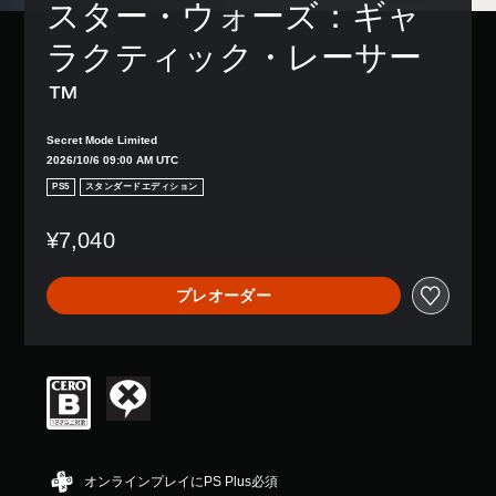
レ
スター・ウォーズ：ギャ
き
り
示
字
イ
ま
、
の
幕
ア
ラクティック・レーサー
す
ア
文
な
ウ
。
シ
字
し
ト
™
ス
を
で
を
ト
読
プ
モ
使
機
み
レ
ノ
っ
Secret Mode Limited
能
や
イ
た
2026/10/6 09:00 AM UTC
ラ
を
す
で
り
ル
PS5
スタンダードエディション
有
く
き
、
音
効
表
ま
ボ
声
に
示
す
¥7,040
タ
す
で
。
す
ン
る
き
べ
配
こ
ま
プレオーダー
て
置
字
と
す
の
を
幕
で
。
ス
編
（
、
ピ
集
詳
ゲ
ー
し
大
ー
細
カ
て
き
ム
）
ー
、
な
を
で
操
ゲ
文
プ
同
作
ー
レ
字
じ
方
オンラインプレイにPS Plus必須
ム
イ