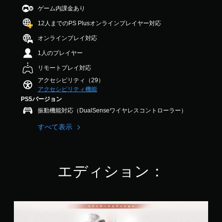
音
メ
法
内
し
ゲーム内課金あり
声
ニ
を
の
や
を
ュ
変
す
12人までのPS Plusオンラインプレイヤー対応
す
出
ー
更
べ
く
力
や
で
オンラインプレイ対応
て
で
す
ス
き
の
き
1人のプレイヤー
る
テ
ま
会
ま
よ
ー
す
話
リモートプレイ対応
す
う
タ
。
で
。
アクセシビリティ（29）
設
ス
字
アクセシビリティ機能
定
表
幕
ス
で
PS5バージョン
示
操
が
テ
き
の
表
作
振動機能対応（DualSenseワイヤレスコントローラー）
ィ
ま
文
示
方
す
ッ
字
すべて表示
さ
法
。
サ
ク
れ
の
イ
ま
の
確
ズ
す
感
3
認
を
。
度
エディション：
D
大
ゲ
調
オ
き
ー
整
判
ー
く
ム
（
読
デ
し
の
基
ス
し
て
ィ
操
タ
本
読
や
オ
作