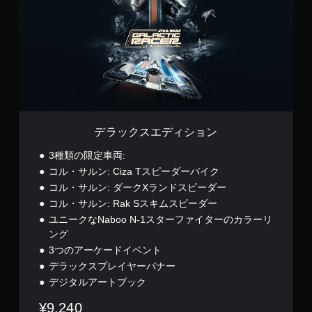
ク
依
幕
ー
す
ゆ
ス
存
ム
字
。
る
エ
せ
の
幕
場
デ
ず
プ
の
所
ィ
に
レ
ス
フ
か
シ
ゲ
イ
テ
ォ
ら
ョ
ー
中
ィ
ン
音
ン
ム
や
ト
ッ
が
を
ム
サ
ク
聞
プ
ー
イ
こ
操
レ
ビ
デラックスエディション
ズ
え
作
イ
ー
を
る
の
で
パ
3種類の限定車両:
大
よ
き
反
ー
コル・サルン: Ciza Tスピーダーバイク
き
う
ま
ト
転
く
コル・サルン: ダークXランドスピーダー
に
す
の
（
し
し
コル・サルン: Rak Sスキムスピーダー
。
再
基
て
ま
ま
生
ユニークなNaboo N-1スターファイターのカラーリ
読
本
す
た
中
ング
み
）
。
は
に
や
3つのアーケードイベント
、
ス
、
す
デラックスプレイヤーバナー
重
テ
ゲ
音
く
要
ィ
ー
デジタルアートブック
声
し
な
ッ
ム
読
ま
色
ク
を
¥9,240
す