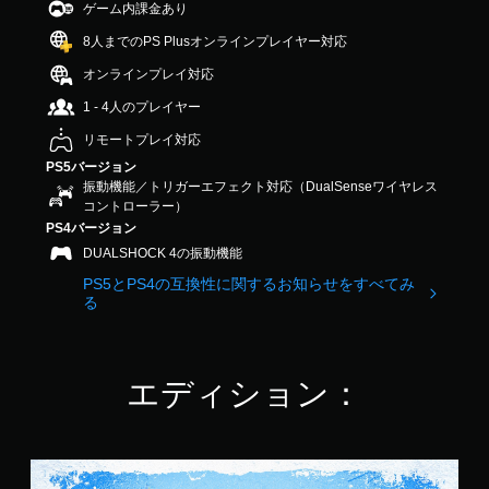
ゲーム内課金あり
の
3
8人までのPS Plusオンラインプレイヤー対応
.
6
オンラインプレイ対応
4
1 - 4人のプレイヤー
で
す
リモートプレイ対応
PS5バージョン
振動機能／トリガーエフェクト対応（DualSenseワイヤレス
コントローラー）
PS4バージョン
DUALSHOCK 4の振動機能
PS5とPS4の互換性に関するお知らせをすべてみ
る
エディション：
ス
タ