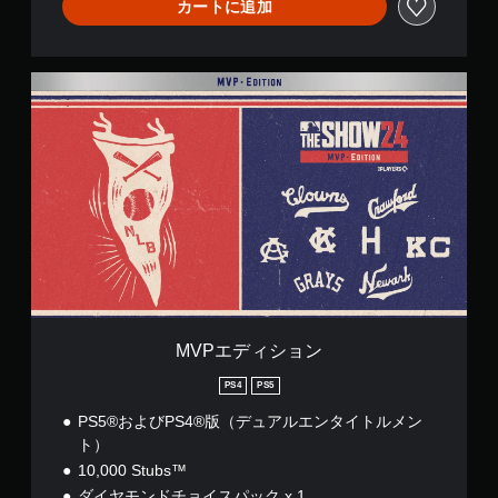
カートに追加
M
V
P
エ
デ
ィ
シ
ョ
ン
MVPエディション
PS4
PS5
PS5®およびPS4®版（デュアルエンタイトルメン
ト）
10,000 Stubs™
ダイヤモンドチョイスパック x 1