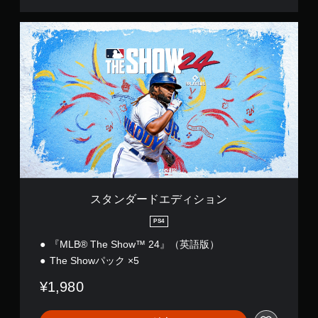
ス
タ
ン
ダ
ー
ド
エ
デ
ィ
シ
ョ
ン
スタンダードエディション
PS4
『MLB® The Show™ 24』（英語版）
The Showパック ×5
¥1,980