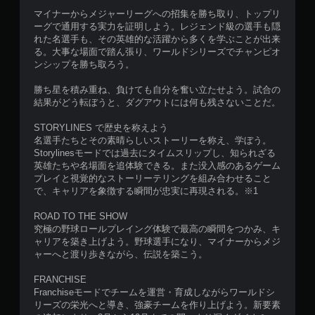
マイナーからメジャーリーグへの招集を勝ち取り、トップリ
ーグで通用する実力を証明しよう。レジェンド級の選手も隠
れた名選手も、その英雄的な活躍から多くを学ぶことが出来
る。大事な場面で踏ん張り、ワールドシリーズでチャンピオ
ンシップを勝ち取ろう。
勝ち星を積み重ね、負けても自分を奮い立たせよう。試合の
結果がどう転ぼうと、ダグアウトには何も残さないことだ。
STORYLINES で歴史を称えよう
名選手たちとその素晴らしいストーリーを称え、学ぼう。
Storylinesモードでは過去にタイムスリップし、知られざる
英雄たちや名場面を追体験できる。また没入感のあるゲーム
プレイと視覚的なストーリーテリングを組み合わせること
で、キャリアを象徴する瞬間が忠実に再現される。※1
ROAD TO THE SHOW
究極の野球ロールプレイング体験で最高の瞬間をつかみ、キ
ャリアを築き上げよう。野球選手になり、マイナーからメジ
ャーへと渡り歩きながら、伝説を築こう。
FRANCHISE
Franchiseモードでチームを運営・育成しながらワールドシ
リーズの栄光へと導き、強豪チームを作り上げよう。新要素