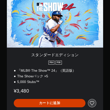
ン
ダ
ー
ド
エ
デ
ィ
シ
ョ
ン
スタンダードエディション
PS4
PS5
『MLB® The Show™ 24』（英語版）
The Showパック ×5
5,000 Stubs™
¥3,480
カートに追加