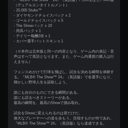
（デュアルエンタイトルメント）
- 20,000 Stubs™
- ダイヤモンドチョイスパック x 2
- ゴールドチョイスパック x 5
- The Showパック x 20
- 用具パック x 1
- デイリー報酬2倍 x 1
- カバー選手バットスキン x 1
（※本作は北米版と同一の内容となり、ゲーム内の表記・音
声はすべて英語となります。また、ゲーム内通貨の購入は行
えません）
フェンスめがけて打球を飛ばし、試合を決める瞬間を体験す
る。『MLB® The Show™ 24』（英語版）で名選手になり、
輝かしい野球人生を謳歌しよう。
誰にも自分のものにできる瞬間がある。
誰にも語るべきストーリーがある。
最高の瞬間を、最高のShowで掴み取れ。
試合をShowに変えられるのは君だけだ。
偉大なプレーヤーへの道を歩もう。目指すものが何であれ、
『MLB® The Show™ 24』（英語版）なら達成できる。