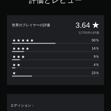
評価とレビュー
評
3.64
世界のプレイヤーの評価
価
12765件の評価
50％
数
14％
は
9％
1
4％
2
23％
7
6
5
、
エディション：