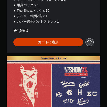
用具パック x 1
The Showパック x 10
デイリー報酬2倍 x 1
カバー選手バットスキン x 1
¥4,980
カートに追加
デ
ジ
タ
ル
デ
ラ
ッ
ク
ス
エ
デ
ィ