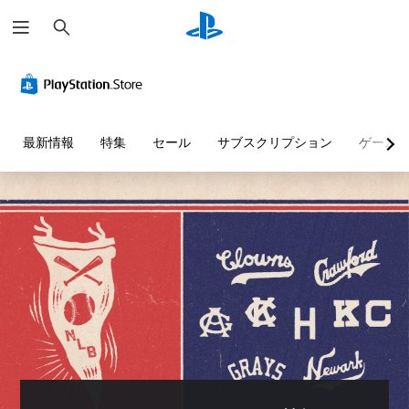
検
索
最新情報
特集
セール
サブスクリプション
ゲーム