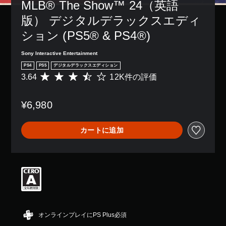
MLB® The Show™ 24（英語
版） デジタルデラックスエディ
ション (PS5® & PS4®)
Sony Interactive Entertainment
PS4
PS5
デジタルデラックスエディション
3.64
12K件の評価
評
価
数
¥6,980
は
1
2
カートに追加
K
、
平
均
評
価
は
5
段
階
オンラインプレイにPS Plus必須
中