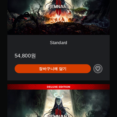
a
r
d
Standard
54,800원
장바구니에 담기
D
e
l
u
x
e
E