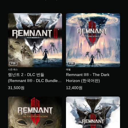
PS5
PS5
시즌 패스
레벨
렘넌트 2 - DLC 번들
Remnant II® - The Dark
(Remnant II® - DLC Bundle)
Horizon (한국어판)
(한국어판)
31,500원
12,400원