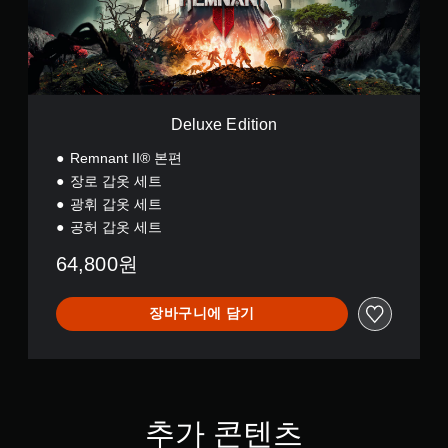
d
i
t
i
o
n
Deluxe Edition
Remnant II® 본편
장로 갑옷 세트
광휘 갑옷 세트
공허 갑옷 세트
64,800원
장바구니에 담기
추가 콘텐츠