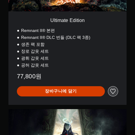
i
t
i
o
Ultimate Edition
n
Remnant II® 본편
Remnant II® DLC 번들 (DLC 팩 3종)
생존 팩 포함
장로 갑옷 세트
광휘 갑옷 세트
공허 갑옷 세트
77,800원
장바구니에 담기
S
t
a
n
d