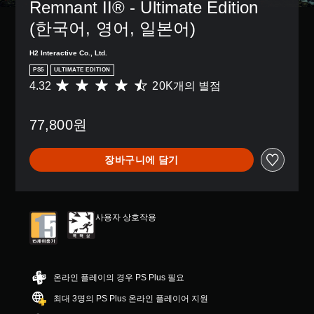
Remnant II® - Ultimate Edition 
(한국어, 영어, 일본어)
H2 Interactive Co., Ltd.
PS5
ULTIMATE EDITION
4.32
20K개의 별점
총
2
0
77,800원
K
별
점
장바구니에 담기
으
로
부
터
5
사용자 상호작용
개
별
중
평
균
온라인 플레이의 경우 PS Plus 필요
4
최대 3명의 PS Plus 온라인 플레이어 지원
.
3