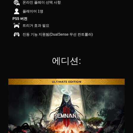
온라인 플레이 선택 사항
2
개
플레이어 1명
별
PS5 버전
트리거 효과 필요
진동 기능 지원됨(DualSense 무선 컨트롤러)
에디션:
U
l
t
i
m
a
t
e
E
d