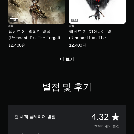
PS5
PS5
레벨
레벨
렘넌트 2 - 잊혀진 왕국
렘넌트 2 - 깨어나는 왕
(Remnant II® - The Forgotten
(Remnant II® - The
Kingdom) (한국어판)
Awakened King) (한국어판)
12,400원
12,400원
더 보기
별점 및 후기
총
4.32
전 세계 플레이어 별점
2
20985개의 별점