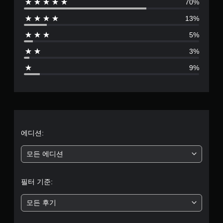
70%
0
13%
9
5%
8
3%
5
9%
별
점
으
로
에디션:
부
모든 에디션
터
필터 기준:
5
모든 후기
개