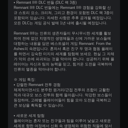
• Remnant II® DLC 번들 (DLC 팩 3종)
Remnant II® DLC 번들에는 Remnant II® 경험을 강화할 신
규 스토리 요소, 크리쳐, 그리고 환경이 포함된 DLC 팩 3종이
포함되어 있습니다. 자세한 사항은 추후 공개될 예정입니다.
모든 DLC는 게임 공식 발매 1년 내에 출시될 예정입니다.
Remnant II®는 인류의 생존자들이 무시무시한 세계를 활보
하며 전에 없던 치명적인 생명체들과 신에 가까운 보스들에
대항하는 내용을 담은 베스트셀러 게임 Remnant: From the
Ashes의 속편입니다. 혼자서 혹은 친구 두 명과 협동 플레이
를 하면서 깊숙한 미지의 세계를 탐험해 보세요. 현실 그 자체
가 악의 손에 파괴되는 것을 막아야 합니다. 성공하기 위해 플
레이어는 자신과 팀의 능력을 믿고, 힘겨운 도전을 극복하며
인류의 멸종을 막아내야 합니다.
※ 게임 특징:
• 강렬한 Remnant 전투 경험
체계적이면서도 분주한 원거리/근접 전투의 조합이 교활한
적과 대규모 보스 전투와 함께 돌아옵니다. 막강한 보스들이
등장하며, 고레벨 플레이어들이 힘을 모아 도전을 극복하고
큰 보상을 획득할 수 있습니다.
• 새로운 세계 탐험
플레이어는 혼자 또는 친구들과 팀을 이루어 낯설고 새로운
세계로 향한 여정에서 신화 속 생명체와 위험한 적들에 맞서