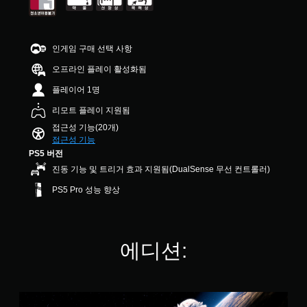
)
.
력
시
습
능
스
8
이
됩
니
을
틱
1
동
니
다
개
을
개
일
다
인게임 구매 선택 사항
.
별
반
별
하
.
적
전
오프라인 플레이 활성화됨
도
으
고
시
록
로
플레이어 1명
킬
대
설
활
수
정
비
리모트 플레이 지원됨
성
있
할
비
화
접근성 기능(20개)
는
수
주
할
접근성 기능
일
있
수
얼
PS5 버전
부
습
있
주
옵
니
진동 기능 및 트리거 효과 지원됨(DualSense 무선 컨트롤러)
습
변
션
다
니
PS5 Pro 성능 향상
환
이
.
다
경
제
.
에
공
3
비
됩
D
해
니
퀵
에디션:
오
캐
다
타
릭
디
.
임
터
오
이
,
벤
사
버
스
적