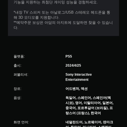
기능을 지원하는 최첨단 게이밍 성능을 경험하세요.
*내장 TV 스피커 또는 아날로그/USB 스테레오 헤드폰을 통
해 3D 오디오를 지원합니다.
**예약주문 보상은 아담의 아지트에 도달하면 찾을 수 있습니
다.‎
플랫폼:
PS5
출시:
2024/4/25
퍼블리셔:
Sony Interactive
Entertainment
장르:
어드벤처, 액션
음성:
독일어, 스페인어, 스페인어(멕
시코), 영어, 이탈리아어, 일본어,
중국어, 포르투갈어 (브라질), 프
랑스어 (프랑스), 한국어
화면 언어:
네덜란드어, 노르웨이어, 덴마크