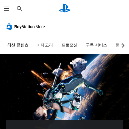
검
색
색
음
자
조
조
대
량
막
정
정
체
컨
(
가
가
트
고
능
능
게
롤
급
한
한
임
최신 콘텐츠
카테고리
프로모션
구독 서비스
둘러보
)
스
난
을
개
플
틱
이
별
게
레
민
도
적
임
이
으
감
(
의
할
로
모
도
고
때
오
든
(
급
색
디
음
기
)
을
오
성
본
인
게
음
대
)
식
임
량
화
하
을
을
일
가
지
플
낮
부
자
못
레
추
스
막
해
이
고
틱
으
도
하
음
민
로
지
는
소
감
표
장
데