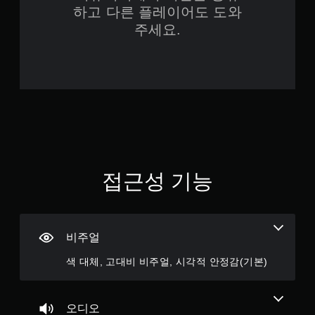
레
하고 다른 플레이어도 도와
에서 오는 불쾌함이 거의 없는 수준이다. 나만 잘하면 한대도
이
맞지 않고 충분히 진행할 수 있다는 이야기. 컷신에서 나오는
주세요.
가
긴박한 연출이나 보스전에서의 역동적인 카메라워크같은것도
보는 맛이 좋고 주인공 이브의 다양한 상황에서의 다양한 애니
능
메이션도 매끄럽게 잘 돌아간다. 또한 복잡한 지형에서의 상호
트
작용이나 난간에서의 점프, 파쿠르 액션, 로프액션이나 매달리
리
기 같은건 기본이고 정형화 되어있지 않은 것 같은 지형지물에
거
서도 어색함 없이 캐릭터가 붙어있는걸 보면 이게 진짜로 콘솔
에
게임 처음 만들어보는 회사가 맞나 싶을정도의 기술력이 느껴
적
진다. 이 모든 요소들도 반복되거나 오래하다보면 질리기 마련
응
인데 스텔라 블레이드는 이런 것들을 게임 끝까지 캐리하는 요
형
소가 있는데 바로 그것이 미형의 캐릭터이다. 똑같은 애니메이
저
션을 플레이 해도 미형의 캐릭터가 하면 보기가 좋고 똑같은 성
항
접근성 기능
능을 가진 캐릭터를 컨트롤하더라도 미형의 캐릭터를 움직이는
기
편이 더 즐겁다. 물론 이 게임의 등장하는 캐릭터가 마음에 안
능
드는, 혹은 취향에 안맞을 수는 있지만 적어도 스텔라 블레이드
을
는 캐릭터를 아름답게 표현하려고 상당히 노력했다는 점은 충
켜
분히 느껴질 것이다. 여기저기 재밌는 게임의 요소들을 가져와
지
비주얼
서 만든 특별한것 없는 스텔라 블레이드가 이상하게 다른 게임
않
보다 쉽게 질리지 않고 계속 할 수 있게 만드는 힘이 있다면 그
고
색 대체, 고대비 비주얼, 시각적 안정감(기본)
힘의 원천은 아마도 다른 게임보다 특별한 캐릭터의 매력이 아
도
닐까 싶다. 할 수 있는 액션이 다양하고 속도감이 있는 편이라
게
필드를 돌아다니면서 퀘스트를 클리어 해나가는 방식보다는 잘
임
짜여진 스테이지를 하나씩 클리어 해나가는 방식이 조금 더 어
오디오
을