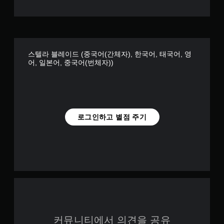
을
타가 가장 먼저 떠오르고 전투에서는 세키로, P의 거짓, 베요네
플
타등등이 겹쳐보이기도 한다. 탐색파트에서는 호라이즌이나 갓
레
오브워가 보이기도 하고 연출은 언차티드가 떠오르기도 한다.
이
이렇게 여러가지 게임이 떠오른다는 이야기에는 두가지 의미가
할
존재한다. 우선 각 게임의 장점을 잘 버무렸다는 의미. 액션게
수
임, 혹은 액션 게임의 파생장르인 액션RPG, 액션 어드벤쳐에서
스텔라 블레이드 (중국어(간체자), 한국어, 태국어, 영
있
느낄 수 있는 재미를 스텔라 블레이드라는 게임 하나로 즐길 수
어, 일본어, 중국어(번체자))
습
있고 각각의 탐험, 전투, 연출에서 나올 수 있는 재미를 하나의
니
덩어리로 잘 합쳐서 만들어낸 느낌. 두번째 의미는 스텔라 블레
다
이드만의 무언가는 느끼기 힘들다는 의미. 첫 개발이니까 큰 모
.
험을 하지 않고 기존에 존재하는 재미를 극대화 하는 상대적으
로 안전한 방법을 택한 느낌. 그렇기 때문에 이 게임만 가지고
있는 특징이 무엇이냐라고 물어본다면 쉽게 대답하기는 힘들
로그인하고 별점 주기
적
다. 하지만 독특하고 재미없는 게임할래? 뻔하지만 재밌는 게임
응
할래? 라고 물어본다면 당연히 게임으로서는 재밌는 게임이 무
형
조건 우선순위가 높다고 생각한다. 그리고 스텔라 블레이드는
트
게임에서 재미를 느끼는 대부분의 요소에서 굉장한 완성도를
리
보여준다. 최적화는 유저들의 PC에게 맡기는 요즘 발적화 게임
과는 달리 퍼포먼스 모드 기준 60프레임이 상당히 안정적으로
거
유지가 되면서도 게임의 비쥬얼은 생동감이 넘치고 배경 하나
효
하나의 디테일도 굉장히 뛰어난 편이다. 그리고 캐릭터나 몬스
과
터 디자인, 건물 메카닉 디자인들도 유니크해서 보는 맛이 있
없
다. 게임플레이 또한 액션게임이 가지고 있어야할 기본은 충분
이
히 갖춘 상태에서 저스트 패링과 저스트 회피등의 손맛도 잘 살
커뮤니티에서 의견을 공유
플
아있고 다른 안좋은 액션게임에서 종종 느낄 수 있는 불합리함