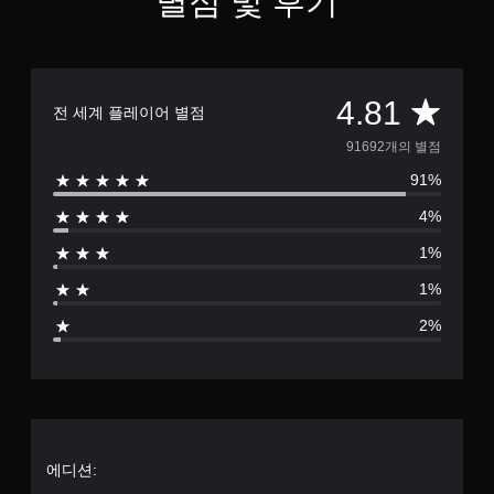
별점 및 후기
트
리
롤
얼
을
없
검
이
토
총
4.81
플
전 세계 플레이어 별점
할
레
수
9
91692개의 별점
이
있
가
습
91%
1
능
니
4%
다
게
6
.
임
1%
을
9
플
연
1%
레
2
습
이
2%
모
할
별
드
때
터
게
점
치
임
기
진
으
반
행
의
결
로
에디션:
컨
과