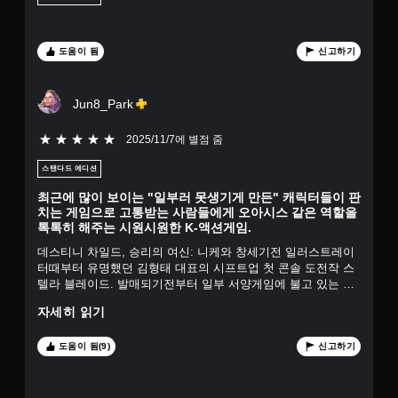
할
개
레
수
이
있
별
가
도움이 됨
신고하기
습
능
니
다
컨
.
Jun8_Park
트
롤
러
5개 별 중 5개 별
2025/11/7에 별점 줌
진
동
스탠다드 에디션
/
최근에 많이 보이는 "일부러 못생기게 만든" 캐릭터들이 판
햅
치는 게임으로 고통받는 사람들에게 오아시스 같은 역할을
틱
톡톡히 해주는 시원시원한 K-액션게임.
피
드
데스티니 차일드, 승리의 여신: 니케와 창세기전 일러스트레이
백
터때부터 유명했던 김형태 대표의 시프트업 첫 콘솔 도전작 스
을
텔라 블레이드. 발매되기전부터 일부 서양게임에 불고 있는 PC
켜
사상과는 정반대 노선을 걷는 비쥬얼로 관심이 많이 가긴 했지
자세히 읽기
지
만 첫 콘솔게임 개발이라 어느정도 개발력과 게임성을 가지고
않
있을지는 미지수였지만 추가 공개되는 트레일러와 플레이할 수
고
있는 데모가 공개되면서 게임에 대한 기대감이 엄청나게 올라
도움이 됨(9)
신고하기
도
가게 되었다. 꽤 많은 시간을 들여서 찬찬히 플레이해본 결과
게
스텔라 블레이드는 한마디로 정의하기는 조금 어렵다. 전체적
임
으로는 인터뷰에서도 영향을 많이 받았다고 하는 니어 오토마