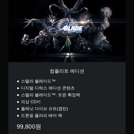
따
뉴
플
라
를
리
수
시
탐
트
행
색
각
에
해
할
적
디
야
때
안
션
하
빠
정
는
르
감
작
게
(
업
또
기
)
는
의
본
제
도
)
한
전
컴플리트 에디션
시
게
수
간
임
스텔라 블레이드™
준
내
플
을
디지털 디럭스 에디션 콘텐츠
에
레
낮
버
스텔라 블레이드™: 트윈 확장팩
이
출
튼
또
의상 CD키
수
을
는
있
플래닛 다이브 슈트(캡틴)
누
영
습
르
드론용 플러피 베어 팩
상
니
지
시
다
99,800원
않
청
.
아
중