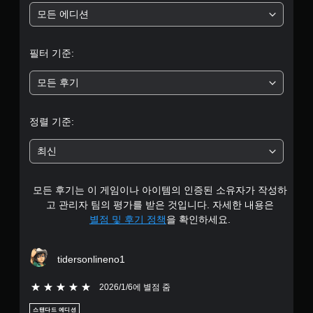
트
에
부
모든 에디션
롤
영
을
향
터
사
을
필터 기준:
용
미
5
하
치
지
지
모든 후기
개
않
않
아
는
별
도
자
정렬 기준:
됩
유
중
니
로
최신
다
운
평
.
환
경
모든 후기는 이 게임이나 아이템의 인증된 소유자가 작성하
균
에
컨
고 관리자 팀의 평가를 받은 것입니다. 자세한 내용은
서
트
4
플
별점 및 후기 정책
을 확인하세요.
롤
레
러
.
이
진
방
tidersonlineno1
8
동
법
을
없
5개 별 중 5개 별
2026/1/6에 별점 줌
연
1
이
습
플
스탠다드 에디션