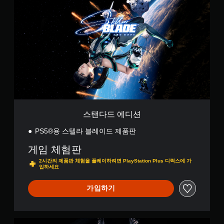
방
트
탠
튼
,
에
다
간
빠
아
서
드
소
르
이
소
에
화
템
게
리
디
및
누
퀵
가
션
대
르
타
들
화
지
임
리
형
이
않
도
사
벤
록
고
물
트
오
플
을
(
디
레
더
제
오
이
스탠다드 에디션
쉽
한
출
게
가
시
력
PS5®용 스텔라 블레이드 제품판
구
능
간
을
분
내
설
게
게임 체험판
하
에
정
임
여
2시간의 제품판 체험을 플레이하려면 PlayStation Plus 디럭스에 가
화
할
을
입하세요
볼
면
수
플
수
상
있
레
있
가입하기
의
습
이
습
안
니
하
니
내
다
고
다
에
.
메
.
컴