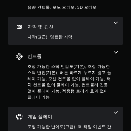
울릴 것 같은 생각도 초반에는 많이 했었지만 템포가 조금 느리
플
더라도 이 게임을 조금 더 오래 해도 괜찮겠다라고 생각이 들었
음량 컨트롤, 모노 오디오, 3D 오디오
레
던 이유도 같은 이유라고 생각이 든다. 최근에 많이 보이는 "일
이
부러 못생기게 만든" 캐릭터들이 판치는 게임으로 고통받는 사
할
람들에게 오아시스 같은 역할을 톡톡히 해주는 시원시원한 K-
수
자막 및 캡션
액션게임. 8.7/10점
있
습
자막(고급), 명료한 자막
니
다
.
컨트롤
조정 가능한 스틱 민감도(기본), 조정 가능한
스틱 반전(기본), 버튼 빠르게 누르지 않고 플
레이 가능, 모션 컨트롤 없이 플레이 가능, 터
치 컨트롤 없이 플레이 가능, 컨트롤러 진동
없이 플레이 가능, 적응형 트리거 효과 없이
플레이 가능
게임 플레이
조정 가능한 난이도(고급), 퀵 타임 이벤트 간