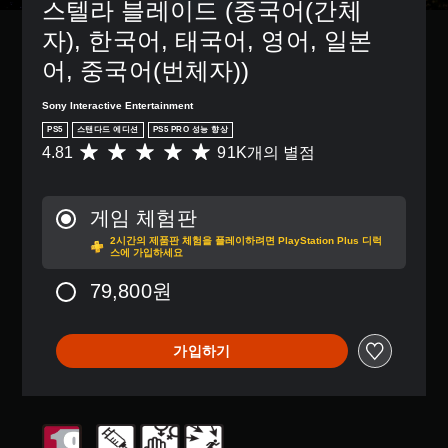
거
도
시
스텔라 블레이드 (중국어(간체
이
도
할
옵
됩
없
움
자), 한국어, 태국어, 영어, 일본
수
션
니
거
이
있
이
다
어, 중국어(번체자))
나
되
습
제
.
,
도
니
공
중
록
Sony Interactive Entertainment
다
됩
명
요
도
.
니
PS5
스탠다드 에디션
PS5 PRO 성능 향상
한
료
전
다
4.81
91K개의 별점
총
색
수
한
.
9
모
을
준
자
1
노
더
을
막
K
조
쉽
오
사
게임 체험판
별
더
정
게
용
디
2시간의 제품판 체험을 플레이하려면 PlayStation Plus 디럭
점
읽
구
가
자
오
스에 가입하세요
으
기
분
지
능
로
모
쉬
할
정
79,800원
한
부
든
운
수
하
스
터
스
방
있
거
틱
5
피
식
도
나
반
가입하기
개
커
으
록
다
별
의
전
로
변
양
중
오
자
(
경
한
평
디
막
기
할
지
균
오
이
수
본
원
4
출
표
있
기