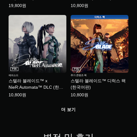
이
19,800원
10,800원
화
니
할
할
다
때
수
.
모
있
션
습
튜
컨
니
토
트
다
롤
리
.
을
얼
사
리
용
마
하
인
PS5
PS5
지
더
않
에피소드
추가 콘텐츠 팩
스텔라 블레이드™ x
스텔라 블레이드™ 디럭스 팩
아
언
도
제
NieR:Automata™ DLC (한국
(한국어판)
됩
든
어판)
10,800원
10,800원
니
지
다
게
.
임
더 보기
플
레
터
이
치
튜
컨
토