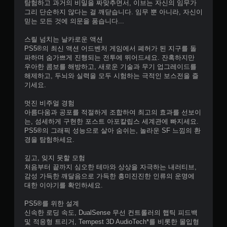
탐험하고 과거의 비밀을 짜맞추면서, 이브는 자신의 임무가
그리 단순하지 않다는 걸 깨닫습니다. 임무 뿐 아니라, 자신이
믿는 모든 것에 의문을 품습니다...
스릴 넘치는 날카로운 액션
PS5®의 최신 액션 어드벤처 게임에서 폐허가 된 지구를 돌
파하며 숨가쁘게 진행되는 전투에 뛰어드세요. 잔혹하지만
우아한 콤보를 해방하고, 새로운 기술과 무기 업그레이드를
해제하고, 두뇌와 실력을 모두 시험하는 극적인 보스전을 즐
기세요.
멋진 비주얼 경험
아름다움과 공포를 적절하게 조합하여 최고의 효과를 선보이
는, 섬세하게 구현한 포스트 아포칼립스 세계관에 빠지세요.
PS5®의 그래픽 성능으로 살아 숨쉬는, 놀라운 SF 느낌의 환
경을 탐험하세요.
깊고, 잊지 못할 모험
처음부터 끝까지 심오한 테마와 상상을 자극하는 내러티브,
감성 가득한 깨달음으로 가득한 흥미진진한 인류의 운명에
대한 이야기를 확인하세요.
PS5®를 위한 설계
신속한 로딩 속도, DualSense 무선 컨트롤러의 햅틱 피드백
및 적응형 트리거, Tempest 3D AudioTech*를 비롯한 몰입형