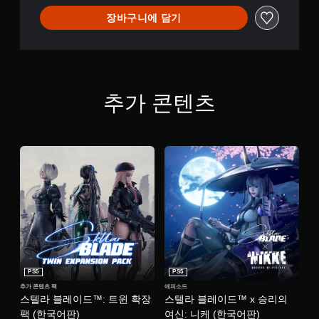
도
에
장바구니에 담기
됩
컨
시
니
각
트
다
적
롤
.
으
리
로
마
불
모
인
추가 콘텐츠
편
션
더
할
컨
수
언
트
있
제
롤
는
든
없
카
지
이
메
게
플
라
임
움
레
컨
직
트
이
임
롤
가
및
을
능
효
검
게
과
토
PS5
PS5
임
를
할
추가 콘텐츠 팩
에피소드
을
비
수
스텔라 블레이드™: 트윈 확장
스텔라 블레이드™ x 승리의
플
활
있
팩 (한국어판)
여신: 니케 (한국어판)
레
성
습