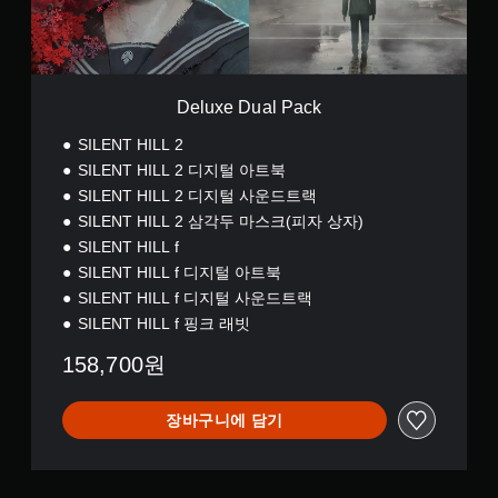
일
을
l
시
플
P
정
레
a
지
이
c
할
하
k
수
Deluxe Dual Pack
고
있
메
습
SILENT HILL 2
뉴
니
SILENT HILL 2 디지털 아트북
를
다
탐
SILENT HILL 2 디지털 사운드트랙
(
색
SILENT HILL 2 삼각두 마스크(피자 상자)
오
할
프
SILENT HILL f
때
라
SILENT HILL f 디지털 아트북
빠
인
르
SILENT HILL f 디지털 사운드트랙
플
게
레
SILENT HILL f 핑크 래빗
또
이
는
158,700원
에
제
서
한
만
시
장바구니에 담기
가
간
능
내
)
에
.
버