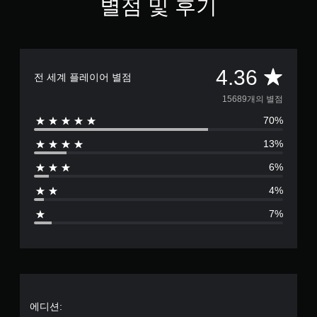
별점 및 후기
가
진
능
행
할
게
수
임
있
을
총
4.36
도
전 세계 플레이어 별점
플
록
레
1
저
15689개의 별점
이
장
할
70%
5
지
때
점
모
13%
6
을
션
직
6%
컨
접
8
트
만
4%
롤
들
9
을
수
7%
사
있
별
용
습
하
니
점
지
다
않
.
으
아
도
로
에디션:
됩