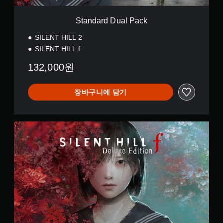
든
틱
P
지
반
a
Standard Dual Pack
게
c
전
임
k
(
SILENT HILL 2
플
기
레
SILENT HILL f
본
이
132,000원
튜
)
토
스
리
틱
장바구니에 담기
얼
을
을
반
검
전
토
시
D
할
킬
e
수
수
l
있
있
u
습
는
x
니
일
e
다
부
E
.
옵
d
션
i
이
게
t
제
임
i
공