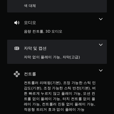
을
켜
색 대체
지
않
고
오디오
도
게
음량 컨트롤, 3D 오디오
임
을
플
레
자막 및 캡션
이
할
자막 없이 플레이 가능, 자막(고급)
수
있
습
컨트롤
니
다
컨트롤러 리매핑(기본), 조정 가능한 스틱 민
.
감도(기본), 조정 가능한 스틱 반전(기본), 버
튼 빠르게 누르지 않고 플레이 가능, 모션 컨
적
트롤 없이 플레이 가능, 터치 컨트롤 없이 플
응
레이 가능, 컨트롤러 진동 없이 플레이 가능,
형
적응형 트리거 효과 없이 플레이 가능
트