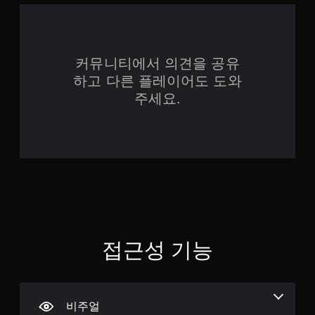
롤
러
진
동
커뮤니티에서 의견을 공유
없
이
하고 다른 플레이어도 도와
플
주세요.
레
이
가
능
컨
트
롤
러
진
동
/
접근성 기능
햅
틱
피
드
백
비주얼