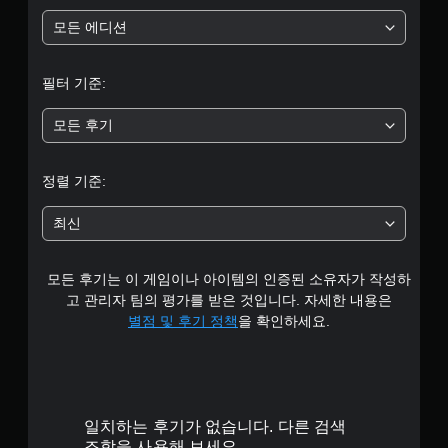
니
부
다
모든 에디션
.
터
필터 기준:
터
5
치
모든 후기
컨
개
트
롤
별
정렬 기준:
없
중
이
최신
플
평
레
이
모든 후기는 이 게임이나 아이템의 인증된 소유자가 작성하
균
가
고 관리자 팀의 평가를 받은 것입니다. 자세한 내용은
능
4
별점 및 후기 정책
을 확인하세요.
게
임
.
을
플
3
레
이
일치하는 후기가 없습니다. 다른 검색
6
할
조합을 사용해 보세요.