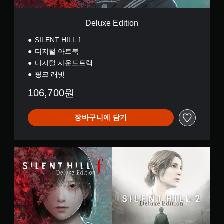
o
일
됩
n
시
니
정
Deluxe Edition
다
지
.
SILENT HILL f
게
디지털 아트북
임
버
디지털 사운드트랙
플
튼
레
핑크 래빗
빠
이
르
또
106,700원
게
는
영
누
상
장바구니에 담기
르
시
지
청
않
중
고
D
에
플
e
언
레
l
제
u
이
든
x
가
지
e
게
능
D
임
게
u
을
임
a