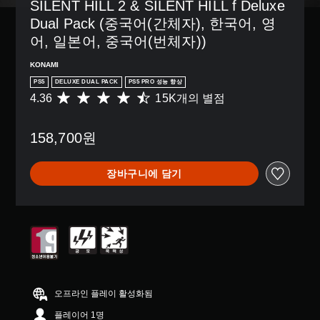
거
SILENT HILL 2 & SILENT HILL f Deluxe 
않
에
션
이
할
기
화
Dual Pack (중국어(간체자), 한국어, 영
으
없
수
때
면
로
거
어, 일본어, 중국어(번체자))
있
문
상
컨
나
습
에
의
트
,
니
KONAMI
자
안
롤
중
다
PS5
DELUXE DUAL PACK
PS5 PRO 성능 향상
막
내
을
요
.
없
에
4.36
15K개의 별점
총
변
한
이
따
1
경
색
플
라
3
5
하
을
158,700원
레
수
K
D
거
더
이
행
별
나
쉽
오
할
해
점
,
게
디
장바구니에 담기
수
야
으
일
구
오
있
하
로
부
분
사
습
는
부
컨
할
방
니
작
터
트
수
에
다
업
5
롤
있
서
.
)
개
재
도
소
의
별
배
록
리
도
중
치
변
자
가
전
평
옵
경
막
들
수
균
션
오프라인 플레이 활성화됨
할
(
리
준
4
을
수
고
플레이어 1명
도
을
.
이
있