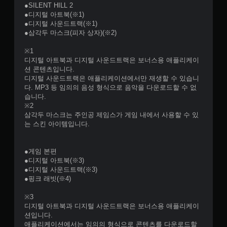
●SILENT HILL 2
지
●디지털 아트북(※1)
않
●디지털 사운드트랙(※1)
고
●삼각두 마스크(피자 상자)(※2)
도
게
※1
임
디지털 아트북과 디지털 사운드트랙은 보너스용 애플리케이
을
션 콘텐츠입니다.
플
디지털 사운드트랙은 애플리케이션에서만 재생할 수 있습니
레
다. MP3 등 임의의 음성 형식으로 음악을 다운로드할 수 없
이
습니다.
할
※2
수
삼각두 마스크는 주인공 제임스가 게임 내에서 사용할 수 있
있
는 스킨 아이템입니다.
습
니
다
●게임 본편
.
●디지털 아트북(※3)
●디지털 사운드트랙(※3)
●핑크 래빗(※4)
※3
디지털 아트북과 디지털 사운드트랙은 보너스용 애플리케이
션입니다.
애플리케이션에서는 임의의 형식으로 콘텐츠를 다운로드할