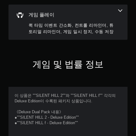
리
거
효
게임 플레이
과
퀵 타임 이벤트 간소화, 컨트롤 리마인더, 튜
없
토리얼 리마인더, 게임 일시 정지, 수동 저장
이
플
레
이
가
게임 및 법률 정보
능
트
리
거
에
적
이 상품은 ""SILENT HILL 2""와 ""SILENT HILL f"" 각각의
응
Deluxe Edition이 수록된 패키지 상품입니다.
형
저
《Deluxe Dual Pack 내용》
항
●""SILENT HILL 2 - Deluxe Edition""
기
●""SILENT HILL f - Deluxe Edition""
능
을
켜