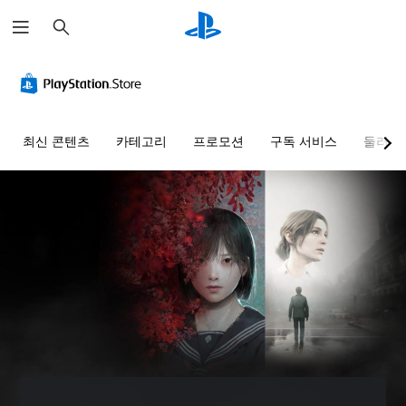
검
색
색
음
자
컨
퀵
대
량
막
트
타
체
컨
없
롤
임
트
이
러
이
게
롤
플
리
벤
임
최신 콘텐츠
카테고리
프로모션
구독 서비스
둘러보
레
매
트
을
개
플
이
핑
간
별
레
가
(
소
적
이
으
능
기
화
할
로
본
게
퀵
때
오
)
임
타
색
디
에
임
사
을
오
음
이
전
인
음
성
벤
설
식
량
대
트
정
하
을
화
(
된
지
낮
가
제
레
못
추
포
한
이
해
고
함
시
아
도
음
되
간
웃
지
소
지
내
옵
장