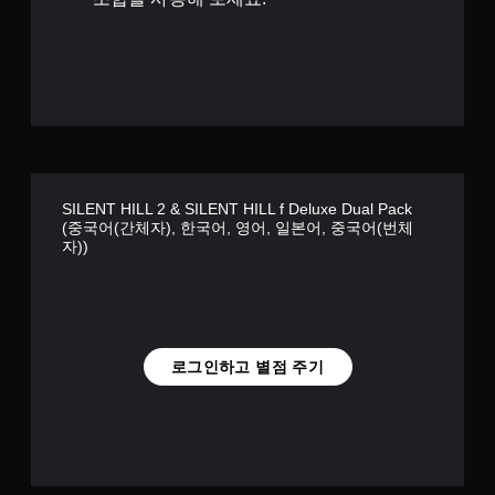
때
개
터
치
별
기
반
의
컨
트
롤
을
SILENT HILL 2 & SILENT HILL f Deluxe Dual Pack
사
(중국어(간체자), 한국어, 영어, 일본어, 중국어(번체
용
자))
하
지
않
아
도
됩
로그인하고 별점 주기
니
다
.
컨
트