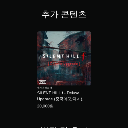
튼
을
수
추가 콘텐츠
누
동
르
저
지
장
않
마
아
지
도
막
됩
으
니
로
다
플
.
레
이
모
한
션
부
PS5
컨
분
추가 콘텐츠 팩
부
트
SILENT HILL f - Deluxe
터
롤
Upgrade (중국어(간체자), 한
이
없
국어, 영어, 일본어, 중국어(번
어
20,000원
이
체자))
서
플
게
레
임
이
을