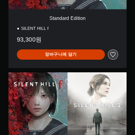
)
트
t
일
롤
i
부
을
o
Standard Edition
스
검
n
틱
토
SILENT HILL f
민
할
감
수
93,300원
도
있
옵
습
션
니
장바구니에 담기
이
다
제
.
공
됩
S
튜
니
t
토
다
a
리
.
n
얼
d
리
a
조
마
r
정
인
d
가
더
D
능
u
언
한
a
제
스
l