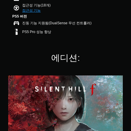
록
급
낮
3
용
습
접근성 기능(18개)
오
출
)
6
할
니
접근성 기능
디
수
개
수
다
PS5 버전
게
오
있
별
있
.
임
진동 기능 지원됨(DualSense 무선 컨트롤러)
출
습
습
의
력
니
니
PS5 Pro 성능 향상
모
을
다
다
든
설
.
.
음
정
성
할
대
컨
조
에디션:
수
화
트
정
있
가
롤
습
가
자
리
니
능
막
다
마
S
한
으
.
인
t
스
로
a
더
틱
표
n
시
민
언
d
됩
감
제
a
니
든
도
r
다
지
(
d
.
게
기
E
임
본
d
컨
i