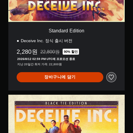
E
d
i
t
i
o
Standard Edition
n
Deceive Inc. 정식 출시 버전
2,280원
22,800원
90% 할인
22,800원의 원래 가격에서 할인됨
2026/8/12 02:59 PM UTC에 프로모션 종료
지난 20일간 최저 가격: 22,800원
장바구니에 담기
B
l
a
c
k
T
i