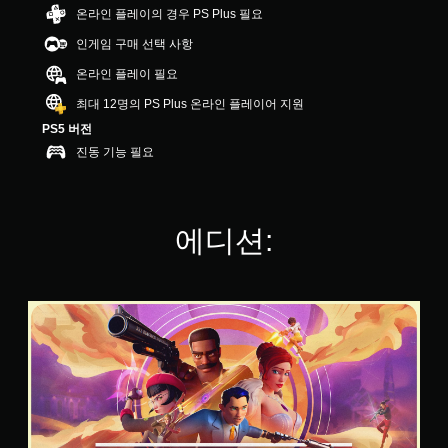
8
온라인 플레이의 경우 PS Plus 필요
5
인게임 구매 선택 사항
개
별
온라인 플레이 필요
최대 12명의 PS Plus 온라인 플레이어 지원
PS5 버전
진동 기능 필요
에디션:
S
t
a
n
d
a
r
d