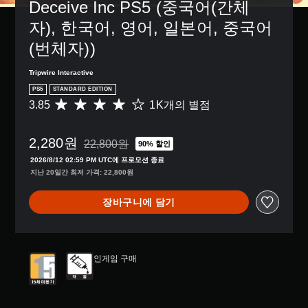
Deceive Inc PS5 (중국어(간체
자), 한국어, 영어, 일본어, 중국어
(번체자))
Tripwire Interactive
PS5
STANDARD EDITION
3.85
1K개의 별점
총
1
K
2,280원
별
22,800원
90% 할인
22,800원의 원래 가격에서 할인됨
점
2026/8/12 02:59 PM UTC에 프로모션 종료
으
지난 20일간 최저 가격: 22,800원
로
부
장바구니에 담기
터
5
개
별
중
인게임 구매
평
균
3
.