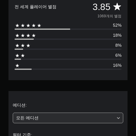
총
3.85
전 세계 플레이어 별점
1
1069개의 별점
52%
0
18%
6
8%
9
6%
별
16%
점
으
로
부
에디션:
터
모든 에디션
5
필터 기준: