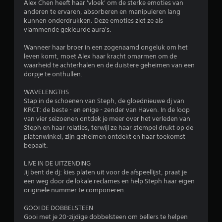
Alex Chen heeft haar 'vloek' om de sterke emoties van
anderen te ervaren, absorberen en manipuleren lang
8
kunnen onderdrukken. Deze emoties ziet ze als
vlammende gekleurde aura's.
/
Wanneer haar broer in een zogenaamd ongeluk om het
5
leven komt, moet Alex haar kracht omarmen om de
waarheid te achterhalen en de duistere geheimen van een
s
dorpje te onthullen.
t
WAVELENGTHS
Stap in de schoenen van Steph, de gloednieuwe dj van
e
KRCT: de beste - en enige - zender van Haven. In de loop
van vier seizoenen ontdek je meer over het verleden van
r
Steph en haar relaties, terwijl ze haar stempel drukt op de
platenwinkel, zijn geheimen ontdekt en haar toekomst
r
bepaalt.
e
LIVE IN DE UITZENDING
Jij bent de dj: kies platen uit voor de afspeellijst, praat je
n
een weg door de lokale reclames en help Steph haar eigen
originele nummer te componeren.
u
GOOI DE DOBBELSTEEN
i
Gooi met je 20-zijdige dobbelsteen om bellers te helpen