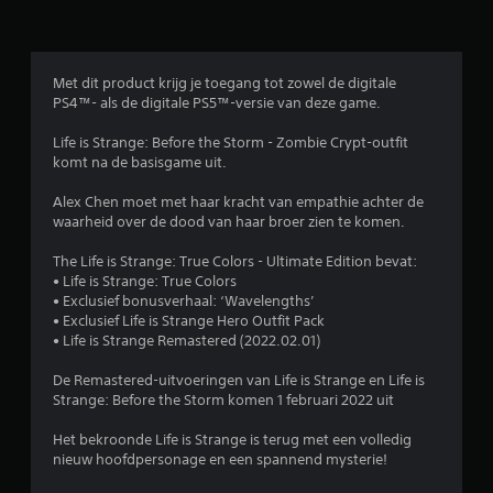
e
o
o
Met dit product krijg je toegang tot zowel de digitale
PS4™- als de digitale PS5™-versie van deze game.
r
Life is Strange: Before the Storm - Zombie Crypt-outfit
d
komt na de basisgame uit.
e
Alex Chen moet met haar kracht van empathie achter de
waarheid over de dood van haar broer zien te komen.
l
The Life is Strange: True Colors - Ultimate Edition bevat:
i
• Life is Strange: True Colors
• Exclusief bonusverhaal: ‘Wavelengths’
n
• Exclusief Life is Strange Hero Outfit Pack
• Life is Strange Remastered (2022.02.01)
g
De Remastered-uitvoeringen van Life is Strange en Life is
4
Strange: Before the Storm komen 1 februari 2022 ​uit
.
Het bekroonde Life is Strange is terug met een volledig
nieuw hoofdpersonage en een spannend mysterie!
3