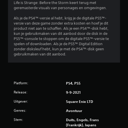
Life is Strange: Before the Storm keert terug met
e
geremasterde visuals van personages en omgevingen.
l
Als je de PS4™-versie al hebt, krijg je de digitale PS5™-
versie van deze game zonder extra kosten en hoef je dit
i
product niet aan te schaffen. Als je een PS4™-disk hebt,
kun je gebruikmaken van dit aanbod door de disk in de
n
PS5™-console te stoppen om de digitale PS5™-versie te
spelen of downloaden. Als je de PS5™ Digital Edition
g
zonder disksleuf hebt, kun je met de PS4™-disk geen
gebruikmaken van dit aanbod.
e
n
Platform:
PS4, PS5
Release:
9-9-2021
Uitgever:
Square Enix LTD
Genres:
Avontuur
Stem:
Duits, Engels, Frans
(Frankrijk), Japans