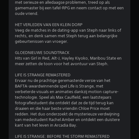
met serieuze en alledaagse problemen, treed op als
t
gamemaster bij een tafel-RPG en neem contact op met een
oude vriend.
1
HET VERLEDEN VAN EEN KLEIN DORP
2
Veeg de matches in de dating-app van Steph naar links of
rechts, en denk samen met Steph terug aan belangrijke
7
gebeurtenissen van vroeger.
6
GLOEDNIEUWE SOUNDTRACK
Hits van Girl in Red, Alt-J, Hayley Kiyoko, Maribou State en
meer zetten de toon voor het avontuur van Steph.
9
LIFE IS STRANGE REMASTERED
b
Ervaar nu de prachtige geremasterde versie van het
BAFTA-awardwinnende spel Life is Strange, met
e
verbeterde visuals en animaties dankzij motion capture-
technologie. Speel als Max Caulfield, een laatstejaars
o
fotografiestudent die ontdekt dat ze de tijd terug kan
draaien en die haar beste vriendin Chloe Price moet
o
redden. Het duo onderzoekt de mysterieuze verdwijning
van medestudent Rachel Amber en ontdekt een duistere
r
kant van het leven in Arcadia Bay.
d
LIFE IS STRANGE: BEFORE THE STORM REMASTERED