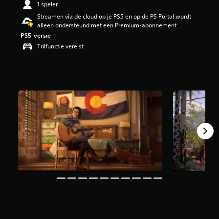
1 speler
n
Streamen via de cloud op je PS5 en op de PS Portal wordt
g
alleen ondersteund met een Premium-abonnement
4
.
PS5-versie
3
Trilfunctie vereist
8
/
5
s
t
e
r
r
e
n
u
i
t
1
2
K
b
e
o