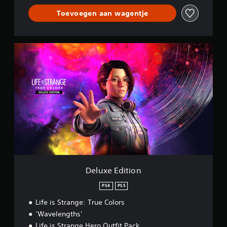
Toevoegen aan wagentje
D
e
l
u
x
e
E
d
i
t
i
o
n
Deluxe Edition
PS4
PS5
Life is Strange: True Colors
‘Wavelengths'
Life is Strange Hero Outfit Pack