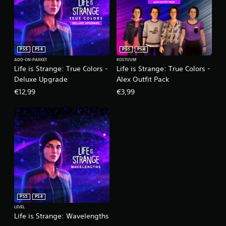
PS5
PS4
PS5
PS4
ADD-ON-PAKKET
KOSTUUM
Life is Strange: True Colors -
Life is Strange: True Colors -
Deluxe Upgrade
Alex Outfit Pack
€12,99
€3,99
PS5
PS4
LEVEL
Life is Strange: Wavelengths