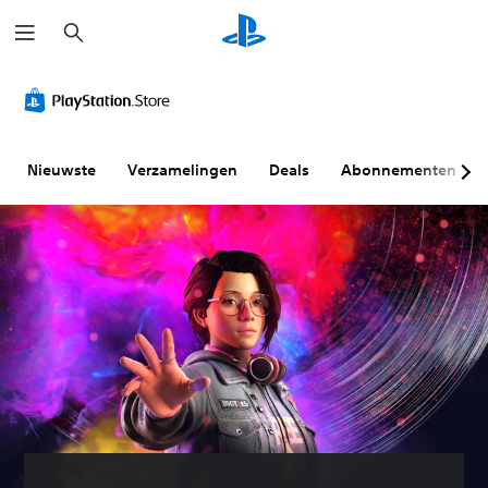
Z
o
e
k
e
n
Nieuwste
Verzamelingen
Deals
Abonnementen