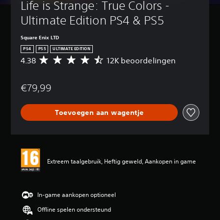
Life is Strange: True Colors - 
Ultimate Edition PS4 & PS5
Square Enix LTD
PS4
PS5
ULTIMATE EDITION
4.38
12K beoordelingen
G
e
m
€79,99
i
d
d
Toevoegen aan wagentje
e
l
d
e
b
e
Extreem taalgebruik, Heftig geweld, Aankopen in game
o
o
r
d
In-game aankopen optioneel
e
Offline spelen ondersteund
l
i