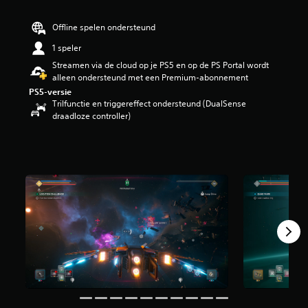
g
4
Offline spelen ondersteund
.
5
1 speler
5
Streamen via de cloud op je PS5 en op de PS Portal wordt
/
alleen ondersteund met een Premium-abonnement
5
PS5-versie
s
Trilfunctie en triggereffect ondersteund (DualSense
t
draadloze controller)
e
r
r
e
n
u
i
t
1
,
7
K
b
e
o
o