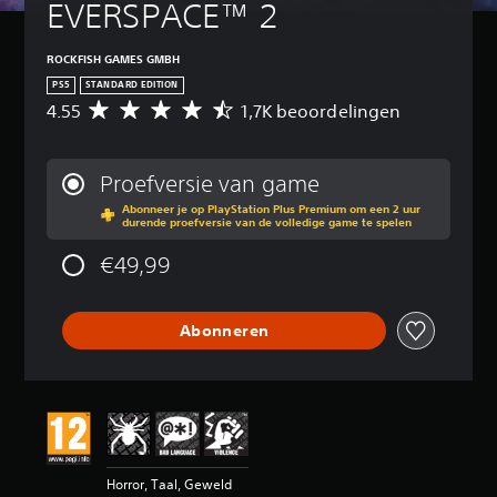
EVERSPACE™ 2
ROCKFISH GAMES GMBH
PS5
STANDARD EDITION
4.55
1,7K beoordelingen
G
e
m
i
Proefversie van game
d
Abonneer je op PlayStation Plus Premium om een 2 uur
d
durende proefversie van de volledige game te spelen
e
l
€49,99
d
e
b
Abonneren
e
o
o
r
d
e
l
i
Horror, Taal, Geweld
n