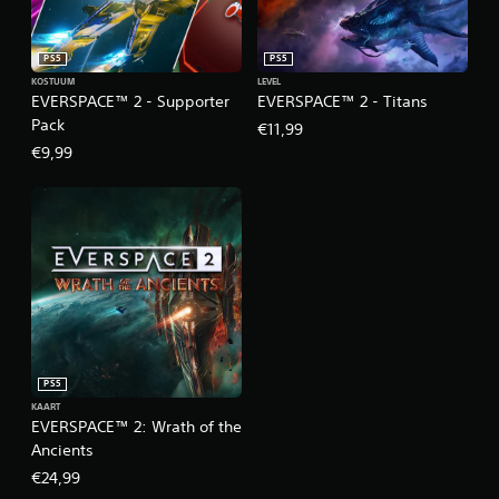
PS5
PS5
KOSTUUM
LEVEL
EVERSPACE™ 2 - Supporter
EVERSPACE™ 2 - Titans
Pack
€11,99
€9,99
PS5
KAART
EVERSPACE™ 2: Wrath of the
Ancients
€24,99