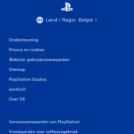
i
n
Land / Regio: België
g
e
Ondersteuning
n
Privacy en cookies
Website-gebruiksvoorwaarden
Sitemap
PlayStation Studios
Juridisch
Over SIE
Servicevoorwaarden van PlayStation
Voorwaarden voor softwaregebruik