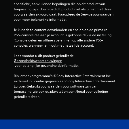
specifieke, aanvullende bepalingen die op dit product van 
1
toepassing zijn. Download dit product niet als u niet met deze 
voorwaarden akkoord gaat. Raadpleeg de Servicevoorwaarden 
7
voor meer belangrijke informatie.
9
Je kunt deze content downloaden en spelen op de primaire 
PS5-console die aan je account is gekoppeld (via de instelling 
6
'Console delen en offline spelen') en op alle andere PS5-
consoles wanneer je inlogt met hetzelfde account.
b
Lees voordat u dit product gebruikt de 
e
Gezondheidswaarschuwingen
 voor belangrijke gezondheidsinformatie.
o
Bibliotheekprogramma's ©Sony Interactive Entertainment Inc. 
o
exclusief in licentie gegeven aan Sony Interactive Entertainment 
Europe. Gebruiksvoorwaarden voor software zijn van 
r
toepassing, zie ook eu.playstation.com/legal voor volledige 
gebruiksrechten.
d
e
l