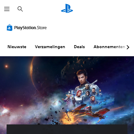
Z
o
e
k
e
n
Nieuwste
Verzamelingen
Deals
Abonnementen