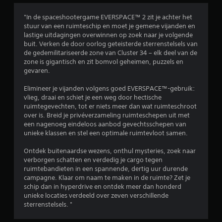
o
"In de spaceshootergame EVERSPACE™ 2 zit je achter het
stuur van een ruimteschip en moet je gemene vijanden en
r
lastige uitdagingen overwinnen op zoek naar je volgende
buit. Verken de door oorlog geteisterde sterrenstelsels van
d
de gedemilitariseerde zone van Cluster 34 – elk deel van de
zone is gigantisch en zit bomvol geheimen, puzzels en
e
gevaren.
l
Elimineer je vijanden volgens goed EVERSPACE™-gebruik:
vlieg, draai en schiet je een weg door hectische
i
ruimtegevechten, tot er niets meer dan wat ruimteschroot
over is. Breid je privéverzameling ruimteschepen uit met
n
een nagenoeg eindeloos aanbod gevechtsschepen van
unieke klassen en stel een optimale ruimtevloot samen.
g
Ontdek buitenaardse wezens, onthul mysteries, zoek naar
4
verborgen schatten en verdedig je cargo tegen
ruimtebandieten in een spannende, dertig uur durende
.
campagne. Klaar om naam te maken in de ruimte? Zet je
schip dan in hyperdrive en ontdek meer dan honderd
unieke locaties verdeeld over zeven verschillende
5
sterrenstelsels. "
5