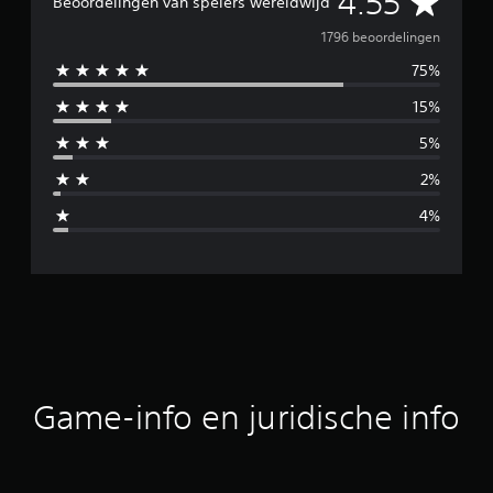
G
4.55
Beoordelingen van spelers wereldwijd
e
1796 beoordelingen
75%
m
15%
i
5%
d
2%
d
4%
e
l
d
e
b
Game-info en juridische info
e
o