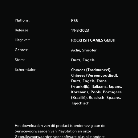
/
5
Platform:
PS5
s
Release:
14-8-2023
Uitgever:
ROCKFISH GAMES GMBH
t
Genres:
Actie, Shooter
e
Stem:
Duits, Engels
r
Schermtalen:
Chinees (Traditioneel),
r
Chinees (Vereenvoudigd),
Duits, Engels, Frans
e
(Frankrijk), Italiaans, Japans,
Koreaans, Pools, Portugees
(Brazilië), Russisch, Spaans,
n
Tsjechisch
u
i
Het downloaden van dit product is onderhevig aan de 
Servicevoorwaarden van PlayStation en onze 
t
Gebruiksvoorwaarden voor software plus alle andere 