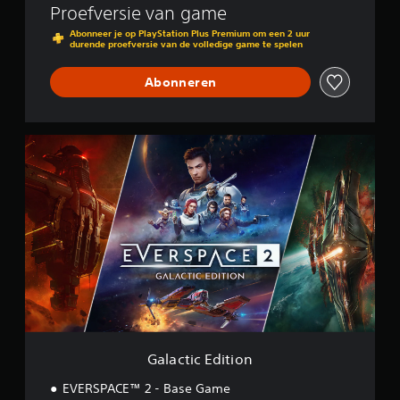
Proefversie van game
Abonneer je op PlayStation Plus Premium om een 2 uur
durende proefversie van de volledige game te spelen
Abonneren
G
a
l
a
c
t
i
c
E
d
i
t
i
o
Galactic Edition
n
EVERSPACE™ 2 - Base Game