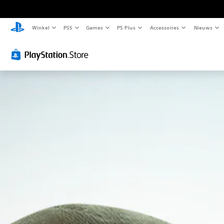
Winkel
PS5
Games
PS Plus
Accessoires
Nieuws