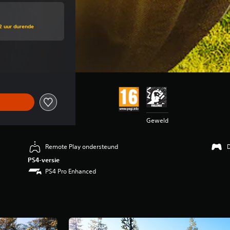
2 uur durende
rspronkelijke prijs van €39,99
Geweld
Remote Play ondersteund
D
PS4-versie
PS4 Pro Enhanced