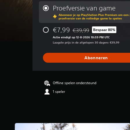
m
i
Proefversie van game
d
Abonneer je op PlayStation Plus Premium om een 
d
proefversie van de volledige game te spelen
e
l
€7,99
€39,99
Bespaar 80%
Korting ten opzichte van de oo
d
Actie eindigt op 12-8-2026 10:59 PM UTC
e
Laagste prijs in de afgelopen 30 dagen: €39,99
b
e
o
Abonneren
o
r
d
e
l
Offline spelen ondersteund
i
1 speler
n
g
3
.
3
8
/