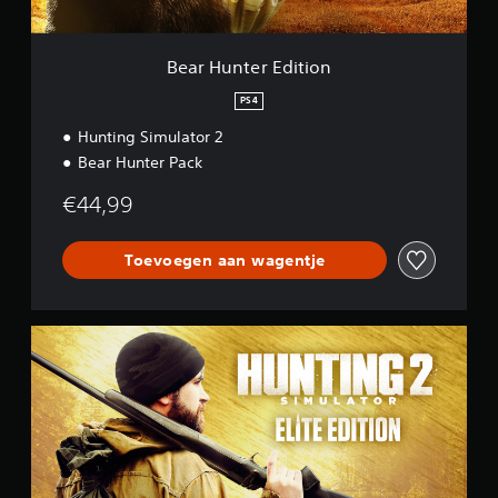
d
i
t
Bear Hunter Edition
i
o
PS4
n
Hunting Simulator 2
Bear Hunter Pack
€44,99
Toevoegen aan wagentje
E
l
i
t
e
E
d
i
t