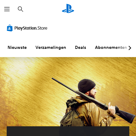
Z
o
e
k
e
n
Nieuwste
Verzamelingen
Deals
Abonnementen