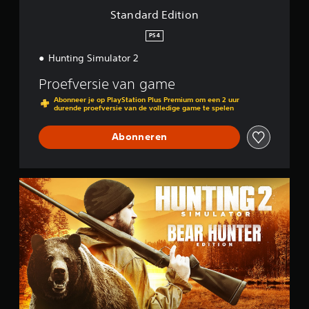
o
Standard Edition
n
PS4
Hunting Simulator 2
Proefversie van game
Abonneer je op PlayStation Plus Premium om een 2 uur
durende proefversie van de volledige game te spelen
Abonneren
B
e
a
r
H
u
n
t
e
r
E