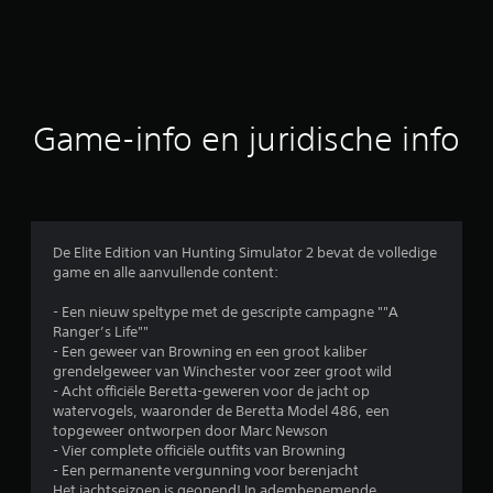
l
d
e
b
Game-info en juridische info
e
o
o
De Elite Edition van Hunting Simulator 2 bevat de volledige
game en alle aanvullende content:
r
- Een nieuw speltype met de gescripte campagne ""A
d
Ranger’s Life""
- Een geweer van Browning en een groot kaliber
e
grendelgeweer van Winchester voor zeer groot wild
- Acht officiële Beretta-geweren voor de jacht op
l
watervogels, waaronder de Beretta Model 486, een
topgeweer ontworpen door Marc Newson
i
- Vier complete officiële outfits van Browning
- Een permanente vergunning voor berenjacht
Het jachtseizoen is geopend! In adembenemende