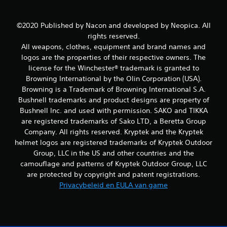
o
©2020 Published by Nacon and developed by Neopica. All
r
rights reserved.
All weapons, clothes, equipment and brand names and
d
logos are the properties of their respective owners. The
license for the Winchester® trademark is granted to
e
Browning International by the Olin Corporation (USA).
l
Browning is a Trademark of Browning International S.A.
Bushnell trademarks and product designs are property of
i
Bushnell Inc. and used with permission. SAKO and TIKKA
are registered trademarks of Sako LTD, a Beretta Group
n
Company. All rights reserved. Kryptek and the Kryptek
helmet logos are registered trademarks of Kryptek Outdoor
g
Group, LLC in the US and other countries and the
e
camouflage and patterns of Kryptek Outdoor Group, LLC
are protected by copyright and patent registrations.
n
Privacybeleid en EULA van game