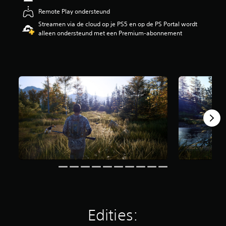
i
Remote Play ondersteund
n
Streamen via de cloud op je PS5 en op de PS Portal wordt
g
alleen ondersteund met een Premium-abonnement
3
.
3
8
/
5
s
t
e
r
r
e
n
u
i
t
3
,
1
K
Edities:
b
e