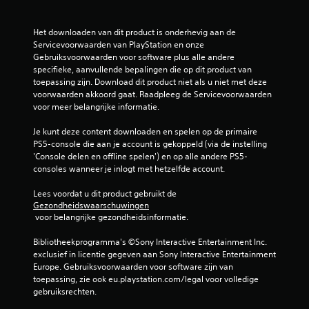
e
Het downloaden van dit product is onderhevig aan de 
n
Servicevoorwaarden van PlayStation en onze 
Gebruiksvoorwaarden voor software plus alle andere 
specifieke, aanvullende bepalingen die op dit product van 
u
toepassing zijn. Download dit product niet als u niet met deze 
voorwaarden akkoord gaat. Raadpleeg de Servicevoorwaarden 
i
voor meer belangrijke informatie.
t
Je kunt deze content downloaden en spelen op de primaire 
PS5-console die aan je account is gekoppeld (via de instelling 
3
'Console delen en offline spelen') en op alle andere PS5-
consoles wanneer je inlogt met hetzelfde account.
1
Lees voordat u dit product gebruikt de 
0
Gezondheidswaarschuwingen
 voor belangrijke gezondheidsinformatie.
3
Bibliotheekprogramma's ©Sony Interactive Entertainment Inc. 
b
exclusief in licentie gegeven aan Sony Interactive Entertainment 
Europe. Gebruiksvoorwaarden voor software zijn van 
e
toepassing, zie ook eu.playstation.com/legal voor volledige 
gebruiksrechten.
o