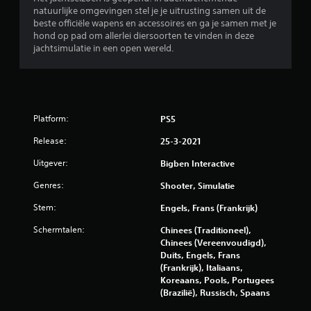
n
natuurlijke omgevingen stel je je uitrusting samen uit de
g
beste officiële wapens en accessoires en ga je samen met je
hond op pad om allerlei diersoorten te vinden in deze
3
jachtsimulatie in een open wereld.
.
3
Platform:
PS5
8
Release:
25-3-2021
/
Uitgever:
Bigben Interactive
5
Genres:
Shooter, Simulatie
s
Stem:
Engels, Frans (Frankrijk)
t
Schermtalen:
Chinees (Traditioneel),
Chinees (Vereenvoudigd),
e
Duits, Engels, Frans
(Frankrijk), Italiaans,
r
Koreaans, Pools, Portugees
(Brazilië), Russisch, Spaans
r