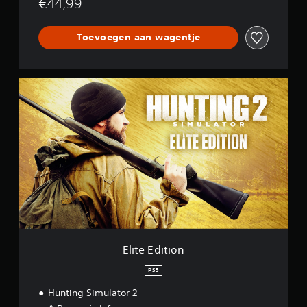
€44,99
Toevoegen aan wagentje
E
l
i
t
e
E
d
i
t
i
o
n
Elite Edition
PS5
Hunting Simulator 2