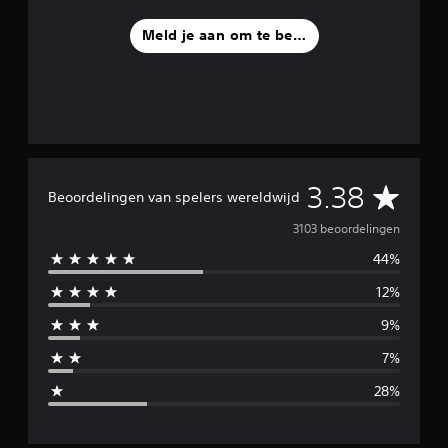
Meld je aan om te beoordelen
G
3.38
Beoordelingen van spelers wereldwijd
e
3103 beoordelingen
44%
m
12%
i
9%
d
7%
d
28%
e