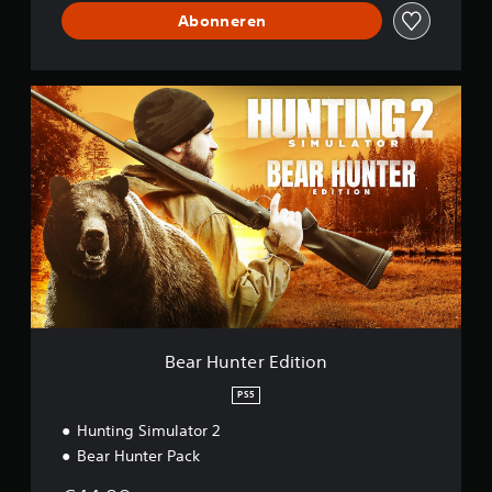
Abonneren
B
e
a
r
H
u
n
t
e
r
E
d
i
t
Bear Hunter Edition
i
o
PS5
n
Hunting Simulator 2
Bear Hunter Pack