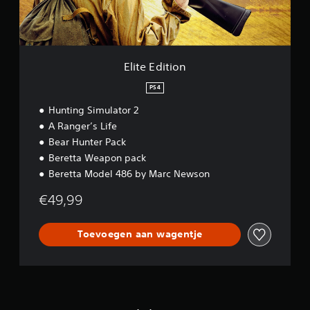
i
o
n
Elite Edition
PS4
Hunting Simulator 2
A Ranger’s Life
Bear Hunter Pack
Beretta Weapon pack
Beretta Model 486 by Marc Newson
€49,99
Toevoegen aan wagentje