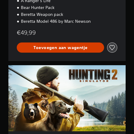
A Ranger’s Life
Bear Hunter Pack
Beretta Weapon pack
Beretta Model 486 by Marc Newson
€49,99
Toevoegen aan wagentje
S
t
a
n
d
a
r
d
E
d
i
t
i