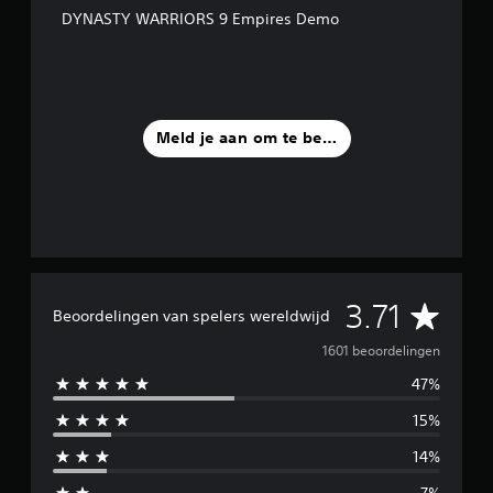
DYNASTY WARRIORS 9 Empires Demo
Meld je aan om te beoordelen
G
3.71
Beoordelingen van spelers wereldwijd
e
1601 beoordelingen
47%
m
15%
i
14%
d
7%