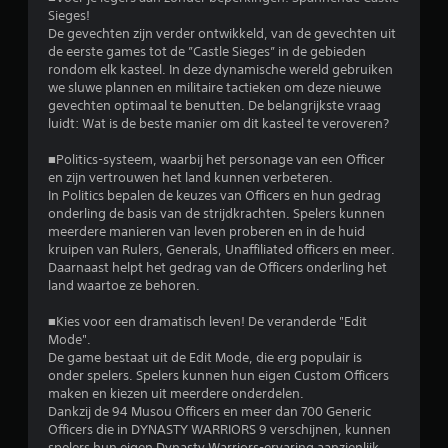
l
Sieges!
De gevechten zijn verder ontwikkeld, van de gevechten uit
i
de eerste games tot de ”Castle Sieges” in de gebieden
rondom elk kasteel. In deze dynamische wereld gebruiken
n
we sluwe plannen en militaire tactieken om deze nieuwe
gevechten optimaal te benutten. De belangrijkste vraag
g
luidt: Wat is de beste manier om dit kasteel te veroveren?
3
■Politics-systeem, waarbij het personage van een Officer
en zijn vertrouwen het land kunnen verbeteren.
.
In Politics bepalen de keuzes van Officers en hun gedrag
onderling de basis van de strijdkrachten. Spelers kunnen
meerdere manieren van leven proberen en in de huid
7
kruipen van Rulers, Generals, Unaffiliated officers en meer.
Daarnaast helpt het gedrag van de Officers onderling het
1
land waartoe ze behoren.
/
■Kies voor een dramatisch leven! De veranderde "Edit
Mode".
5
De game bestaat uit de Edit Mode, die erg populair is
onder spelers. Spelers kunnen hun eigen Custom Officers
s
maken en kiezen uit meerdere onderdelen.
Dankzij de 94 Musou Officers en meer dan 700 Generic
t
Officers die in DYNASTY WARRIORS 9 verschijnen, kunnen
spelers hun eigen Dynasty Warriors-ervaring aanzienlijk