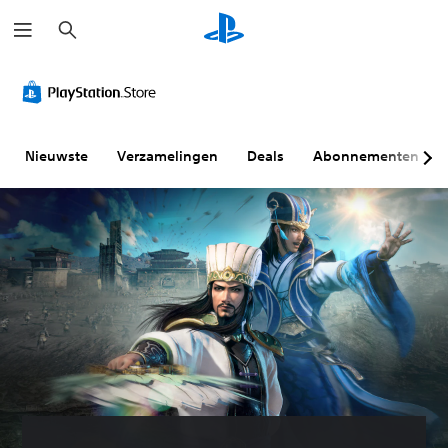
Z
o
e
k
e
n
Nieuwste
Verzamelingen
Deals
Abonnementen