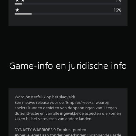
d
16%
e
l
d
e
b
Game-info en juridische info
e
o
o
Word onsterfelijk op het slagveld!
Een nieuwe release voor de "Empires”-reeks, waarbij
r
spelers kunnen genieten van de spanningen van 1-tegen-
duizend-actie en van alle ingewikkelde aspecten die komen
d
kijken bij het veroveren van andere landen!
e
DYNASTY WARRIORS 9 Empires-punten
■Voer je legers aan zonder beperkingen! Spannende Castle