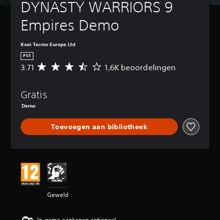
DYNASTY WARRIORS 9 
Empires Demo
Koei Tecmo Europe Ltd
PS5
3.71
1,6K beoordelingen
G
e
m
Gratis
i
d
Demo
d
e
Toevoegen aan bibliotheek
l
d
e
b
e
o
o
r
Geweld
d
e
l
In-game aankopen optioneel