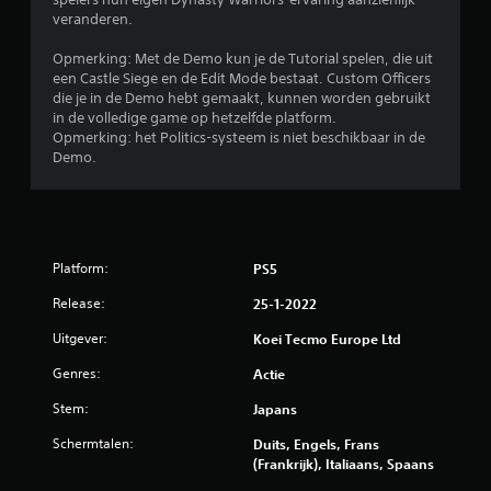
e
veranderen.
r
Opmerking: Met de Demo kun je de Tutorial spelen, die uit
een Castle Siege en de Edit Mode bestaat. Custom Officers
r
die je in de Demo hebt gemaakt, kunnen worden gebruikt
in de volledige game op hetzelfde platform.
e
Opmerking: het Politics-systeem is niet beschikbaar in de
Demo.
n
u
i
Platform:
PS5
t
Release:
25-1-2022
1
Uitgever:
Koei Tecmo Europe Ltd
6
Genres:
Actie
Stem:
Japans
0
Schermtalen:
Duits, Engels, Frans
1
(Frankrijk), Italiaans, Spaans