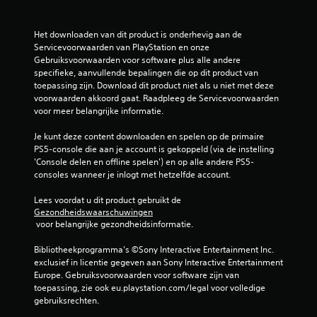
b
e
Het downloaden van dit product is onderhevig aan de 
Servicevoorwaarden van PlayStation en onze 
o
Gebruiksvoorwaarden voor software plus alle andere 
specifieke, aanvullende bepalingen die op dit product van 
o
toepassing zijn. Download dit product niet als u niet met deze 
voorwaarden akkoord gaat. Raadpleeg de Servicevoorwaarden 
r
voor meer belangrijke informatie.
d
Je kunt deze content downloaden en spelen op de primaire 
PS5-console die aan je account is gekoppeld (via de instelling 
e
'Console delen en offline spelen') en op alle andere PS5-
consoles wanneer je inlogt met hetzelfde account.
l
Lees voordat u dit product gebruikt de 
i
Gezondheidswaarschuwingen
 voor belangrijke gezondheidsinformatie.
n
Bibliotheekprogramma's ©Sony Interactive Entertainment Inc. 
exclusief in licentie gegeven aan Sony Interactive Entertainment 
g
Europe. Gebruiksvoorwaarden voor software zijn van 
toepassing, zie ook eu.playstation.com/legal voor volledige 
e
gebruiksrechten.