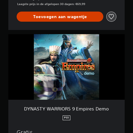
Laagste prijs in de afgelopen 30 dagen: €69,99
Toevoegen aan wagentje
D
Y
N
A
S
T
Y
W
A
R
R
I
O
R
DYNASTY WARRIORS 9 Empires Demo
S
9
PS5
E
m
Gratis
p