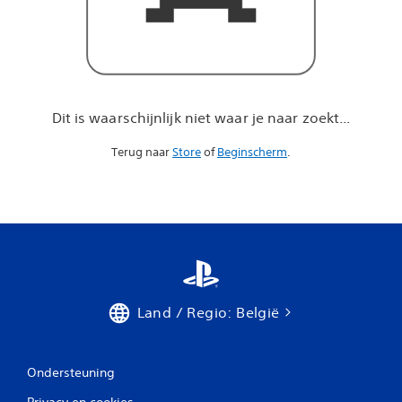
a
r
j
e
n
a
a
Dit is waarschijnlijk niet waar je naar zoekt...
r
z
Terug naar
Store
of
Beginscherm
.
o
e
k
t
.
.
.
Land / Regio: België
Ondersteuning
Privacy en cookies