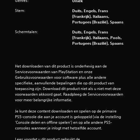
Genres:
Uniek
l
i
Stem:
Duits, Engels, Frans
n
(Frankrijk), Italiaans,
t
Portugees (Brazilië), Spaans
e
Schermtalen:
Duits, Engels, Frans
d
(Frankrijk), Italiaans, Pools,
r
Portugees (Brazilië), Spaans
u
k
k
e
Het downloaden van dit product is onderhevig aan de 
n
Servicevoorwaarden van PlayStation en onze 
Gebruiksvoorwaarden voor software plus alle andere 
J
specifieke, aanvullende bepalingen die op dit product van 
e
toepassing zijn. Download dit product niet als u niet met deze 
k
voorwaarden akkoord gaat. Raadpleeg de Servicevoorwaarden 
u
voor meer belangrijke informatie.
n
t
Je kunt deze content downloaden en spelen op de primaire 
d
PS5-console die aan je account is gekoppeld (via de instelling 
e
'Console delen en offline spelen') en op alle andere PS5-
g
consoles wanneer je inlogt met hetzelfde account.
a
m
Lees voordat u dit product gebruikt de 
e