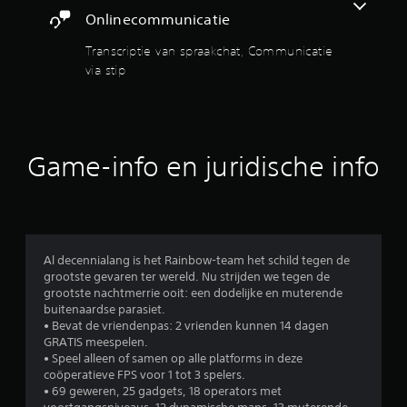
e
i
Onlinecommunicatie
m
o
a
n
Transcriptie van spraakchat, Communicatie
k
a
via stip
k
l
e
i
l
t
i
e
j
i
k
t
Game-info en juridische info
e
o
r
m
t
t
e
e
l
k
e
e
Al decennialang is het Rainbow-team het schild tegen de
z
r
grootste gevaren ter wereld. Nu strijden we tegen de
e
e
grootste nachtmerrie ooit: een dodelijke en muterende
n
n
buitenaardse parasiet.
z
.
• Bevat de vriendenpas: 2 vrienden kunnen 14 dagen
i
GRATIS meespelen.
j
• Speel alleen of samen op alle platforms in deze
S
n
coöperatieve FPS voor 1 tot 3 spelers.
p
.
• 69 geweren, 25 gadgets, 18 operators met
e