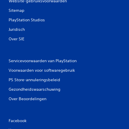
g
Website-gebruiksvoorwaarden
e
Sitemap
r
e
PlayStation Studios
n
z
Juridisch
o
n
Over SIE
d
e
r
d
Servicevoorwaarden van PlayStation
a
t
Voorwaarden voor softwaregebruik
j
e
PS Store-annuleringsbeleid
t
o
Gezondheidswaarschuwing
e
Over Beoordelingen
t
s
e
n
s
Facebook
n