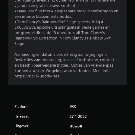
voortgangsniveaus, 12 dynamische maps, 13 muterende
e
vijanden en gratis nieuwe content.
l
• Daag jezelf uit met 4 aanpasbare moeilijkheidsgraden en
b
een intense klassementsmodus.
a
• Tom Clancy's Rainbow Six® Siege-spelers: krijg 4
EXCLUSIEVE epische uitrustingsets in beide games en
a
ontgrendel direct de 18 operators uit Tom Clancy's
r
Rainbow® Six Extraction in Tom Clancy's Rainbow Six®
z
Siege.
o
n
Aanbieding en datums onderhevig aan wijzigingen.
d
Restricties van toepassing, inclusief technische, content-
e
en beschikbaarheidsrestricties. Opties van vriendenpas
r
kunnen afwijken. Ongeldig waar verboden. Meer info:
t
https://ubi.li/BuddyPass.
o
e
t
s
e
Platform:
PS5
n
Release:
27-1-2022
s
n
Uitgever:
Ubisoft
e