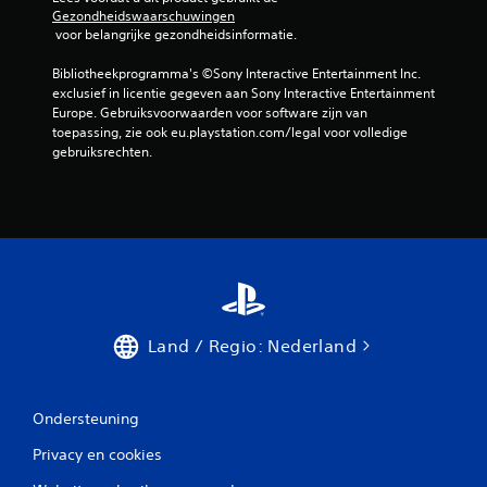
Gezondheidswaarschuwingen
s
 voor belangrijke gezondheidsinformatie.
p
e
Bibliotheekprogramma's ©Sony Interactive Entertainment Inc. 
l
exclusief in licentie gegeven aan Sony Interactive Entertainment 
e
Europe. Gebruiksvoorwaarden voor software zijn van 
n
toepassing, zie ook eu.playstation.com/legal voor volledige 
e
gebruiksrechten.
n
d
o
o
r
d
e
m
e
n
Land / Regio: Nederland
u
'
s
n
Ondersteuning
a
v
Privacy en cookies
i