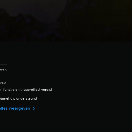
eweld
rsie
rilfunctie en triggereffect vereist
Gamehulp ondersteund
Alles weergeven