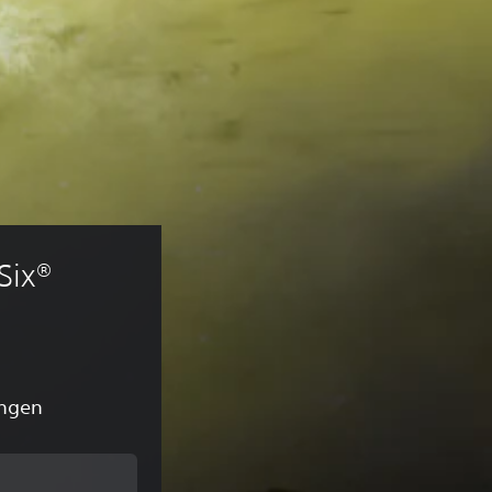
ix® 
ingen
van de oorspronkelijke prijs van €49,99