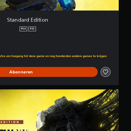
Standard Edition
PS4
PS5
n opzichte van de oorspronkelijke prijs van €49,99
Extra om toegang tot deze game en nog honderden andere games te krijgen
Abonneren