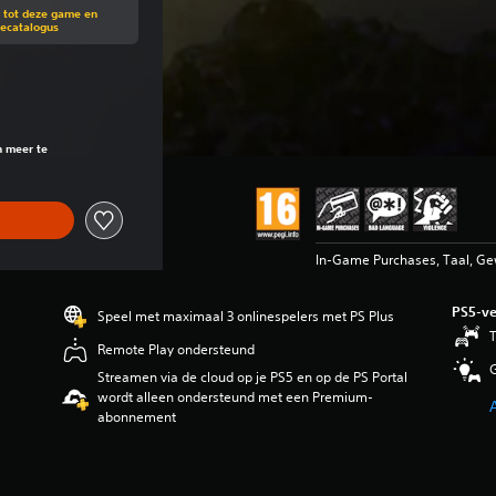
g tot deze game en
mecatalogus
van de oorspronkelijke prijs van €49,99
n meer te
In-Game Purchases, Taal, G
PS5-ve
Speel met maximaal 3 onlinespelers met PS Plus
T
Remote Play ondersteund
Streamen via de cloud op je PS5 en op de PS Portal
wordt alleen ondersteund met een Premium-
abonnement