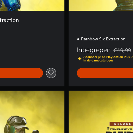
traction
Rainbow Six Extraction
Inbegrepen
€49,99
Korting te
Abonneer je op PlayStation Plus 
in de gamecatalogus
D
e
l
u
x
e
E
d