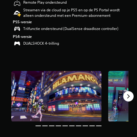
Remote Play ondersteund
g
3
Streamen via de cloud op je PS5 en op de PS Portal wordt
.
alleen ondersteund met een Premium-abonnement
9
PS5-versie
2
Trilfunctie ondersteund (DualSense draadloze controller)
/
PS4-versie
5
s
DUALSHOCK 4-trilling
t
e
r
r
e
n
u
i
t
3
,
6
K
b
e
o
o