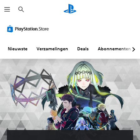
Z
o
e
k
e
n
Nieuwste
Verzamelingen
Deals
Abonnementen