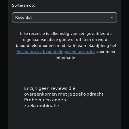
r
Sorteren op:
d
Recentst
e
Elke recensie is afkomstig van een geverifieerde
l
eigenaar van deze game of dit item en wordt
i
beoordeeld door een moderatieteam. Raadpleeg het
Beleid inzake beoordelingen en recensies
voor meer
n
informatie.
g
3
.
Er zijn geen reviews die
overeenkomen met je zoekopdracht.
9
Probeer een andere
zoekcombinatie.
2
/