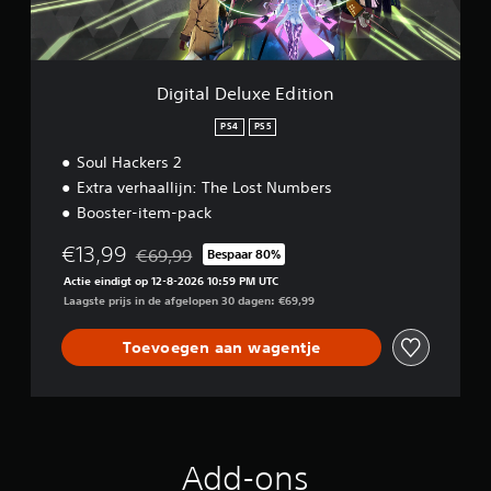
l
u
x
e
E
Digital Deluxe Edition
d
i
PS4
PS5
t
Soul Hackers 2
i
o
Extra verhaallijn: The Lost Numbers
n
Booster-item-pack
€13,99
€69,99
Bespaar 80%
Korting ten opzichte van de oorspronkelijke prijs
Actie eindigt op 12-8-2026 10:59 PM UTC
Laagste prijs in de afgelopen 30 dagen: €69,99
Toevoegen aan wagentje
Add-ons