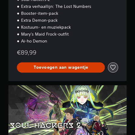
i
Extra verhaallijn: The Lost Numbers
o
Booster-item-pack
n
Extra Demon-pack
Kostuum- en muziekpack
Mary's Maid Frock-outfit
Ai-ho Demon
€89,99
Toevoegen aan wagentje
D
i
g
i
t
a
l
D
e