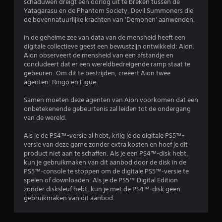
n
schaduwen dreigt een oorlog uit te breken tussen de
Yatagarasu en de Phantom Society, Devil Summoners die
g
de bovennatuurlijke krachten van 'Demonen' aanwenden.
e
In de geheime zee van data van de mensheid heeft een
digitale collectieve geest een bewustzijn ontwikkeld: Aion.
n
Aion observeert de mensheid van een afstandje en
concludeert dat er een wereldbedreigende ramp staat te
gebeuren. Om dit te bestrijden, creëert Aion twee
agenten: Ringo en Figue.
Samen moeten deze agenten van Aion voorkomen dat een
onbetekenende gebeurtenis zal leiden tot de ondergang
van de wereld.
Als je de PS4™-versie al hebt, krijg je de digitale PS5™-
versie van deze game zonder extra kosten en hoef je dit
product niet aan te schaffen. Als je een PS4™-disk hebt,
kun je gebruikmaken van dit aanbod door de disk in de
PS5™-console te stoppen om de digitale PS5™-versie te
spelen of downloaden. Als je de PS5™ Digital Edition
zonder disksleuf hebt, kun je met de PS4™-disk geen
gebruikmaken van dit aanbod.