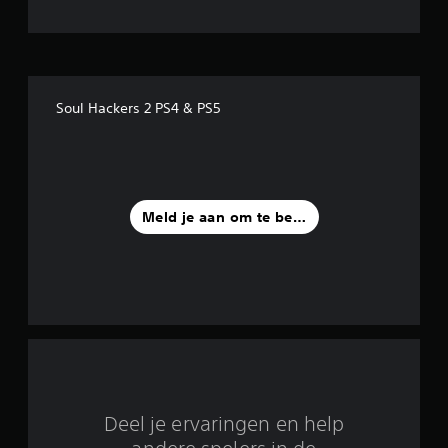
5
s
t
Soul Hackers 2 PS4 & PS5
e
r
r
Meld je aan om te beoordelen
e
n
u
i
t
3
Deel je ervaringen en help