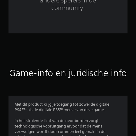
6
andere spelers in de
community.
0
1
b
e
o
o
Game-info en juridische info
r
d
e
Met dit product krijg je toegang tot zowel de digitale
PS4™- als de digitale PS5™-versie van deze game.
l
In het stralende licht van de neonborden zorgt
i
technologische vooruitgang ervoor dat de mens
verzwolgen wordt door commercieel gemak. In de