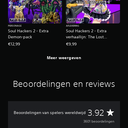
PS5
PS4
PS5
PS4
PERSONAGE
AFLEVERING
Soul Hackers 2 - Extra
Soul Hackers 2 - Extra
Demon-pack
verhaallijn: The Lost
Numbers
€12,99
€9,99
Meer weergeven
Beoordelingen en reviews
G
3.92
Beoordelingen van spelers wereldwijd
e
3601 beoordelingen