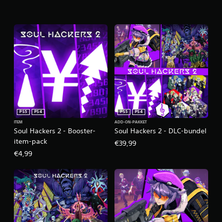
PS5
PS4
PS5
PS4
ITEM
ADD-ON-PAKKET
Soul Hackers 2 - Booster-
Soul Hackers 2 - DLC-bundel
item-pack
€39,99
€4,99