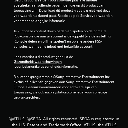
Gebruiksvoorwaarden voor software plus alle andere 
specifieke, aanvullende bepalingen die op dit product van 
toepassing zijn. Download dit product niet als u niet met deze 
voorwaarden akkoord gaat. Raadpleeg de Servicevoorwaarden 
voor meer belangrijke informatie.
Je kunt deze content downloaden en spelen op de primaire 
PS5-console die aan je account is gekoppeld (via de instelling 
'Console delen en offline spelen') en op alle andere PS5-
consoles wanneer je inlogt met hetzelfde account.
Lees voordat u dit product gebruikt de 
Gezondheidswaarschuwingen
 voor belangrijke gezondheidsinformatie.
Bibliotheekprogramma's ©Sony Interactive Entertainment Inc. 
exclusief in licentie gegeven aan Sony Interactive Entertainment 
Europe. Gebruiksvoorwaarden voor software zijn van 
toepassing, zie ook eu.playstation.com/legal voor volledige 
gebruiksrechten.
ⒸATLUS. ⒸSEGA. All rights reserved. SEGA is registered in
the U.S. Patent and Trademark Office. ATLUS, the ATLUS