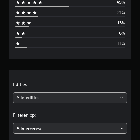
49%
m
21%
i
13%
d
6%
d
11%
e
l
d
e
Edities:
b
Alle edities
e
Filteren op:
o
Alle reviews
o