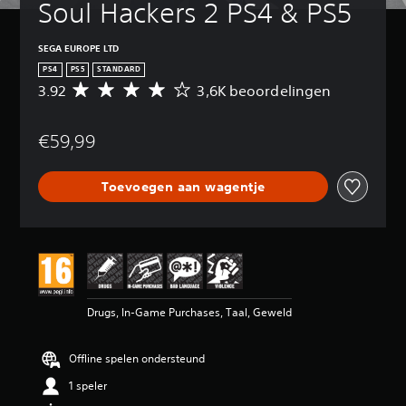
Soul Hackers 2 PS4 & PS5
SEGA EUROPE LTD
PS4
PS5
STANDARD
3.92
3,6K beoordelingen
G
e
m
€59,99
i
d
d
Toevoegen aan wagentje
e
l
d
e
b
e
o
o
Drugs, In-Game Purchases, Taal, Geweld
r
d
e
Offline spelen ondersteund
l
i
1 speler
n