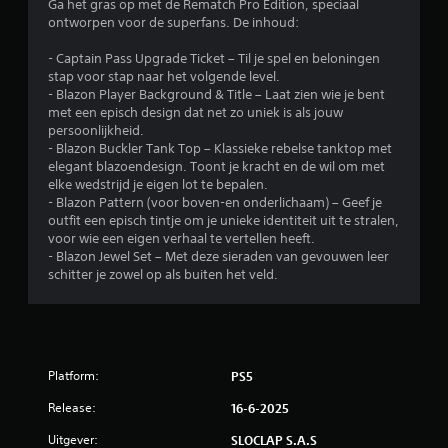
a
Ga het gras op met de Rematch Pro Edition, speciaal
i
a
ontworpen voor de superfans. De inhoud:
o
r
n
d
- Captain Pass Upgrade Ticket – Til je spel en beloningen
a
o
stap voor stap naar het volgende level.
l
o
- Blazon Player Background & Title – Laat zien wie je bent
i
r
met een episch design dat net zo uniek is als jouw
t
z
persoonlijkheid.
e
e
- Blazon Buckler Tank Top – Klassieke rebelse tanktop met
i
m
elegant blazoendesign. Toont je kracht en de wil om met
t
a
elke wedstrijd je eigen lot te bepalen.
o
k
- Blazon Pattern (voor boven-en onderlichaam) – Geef je
m
k
outfit een episch tintje om je unieke identiteit uit te stralen,
t
e
voor wie een eigen verhaal te vertellen heeft.
e
l
- Blazon Jewel Set – Met deze sieraden van gevouwen leer
k
i
schitter je zowel op als buiten het veld.
e
j
r
k
e
e
n
r
.
t
Platform:
PS5
e
l
S
Release:
16-6-2025
e
p
z
e
Uitgever:
SLOCLAP S.A.S