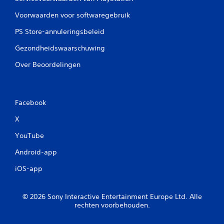
i
a
j
Voorwaarden voor softwaregebruik
n
k
d
e
PS Store-annuleringsbeleid
e
g
c
e
Gezondheidswaarschuwing
o
l
n
u
Over Beoordelingen
t
i
r
d
o
e
l
n
Facebook
l
i
e
n
X
r
d
o
e
YouTube
f
b
Android-app
h
i
a
j
iOS-app
p
s
t
c
i
h
© 2026 Sony Interactive Entertainment Europe Ltd. Alle
s
r
rechten voorbehouden.
c
i
h
f