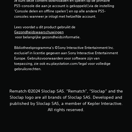
Je kunt deze content downloaden en spelen op de primaire 
n
a
PS5-console die aan je account is gekoppeld (via de instelling 
c
n
'Console delen en offline spelen') en op alle andere PS5-
o
d
consoles wanneer je inlogt met hetzelfde account.
n
a
t
a
Lees voordat u dit product gebruikt de 
r
Gezondheidswaarschuwingen
r
o
 voor belangrijke gezondheidsinformatie.
d
l
)
Bibliotheekprogramma's ©Sony Interactive Entertainment Inc. 
l
D
exclusief in licentie gegeven aan Sony Interactive Entertainment 
e
e
Europe. Gebruiksvoorwaarden voor software zijn van 
r
g
toepassing, zie ook eu.playstation.com/legal voor volledige 
J
a
gebruiksrechten.
e
m
k
e
u
l
n
a
Rematch ©2024 Sloclap SAS. “Rematch”, “Sloclap” and the
t
a
Sloclap logo are all brands of Sloclap SAS. Developed and
d
t
published by Sloclap SAS, a member of Kepler Interactive.
e
t
All rights reserved.
g
i
a
j
m
d
e
e
s
n