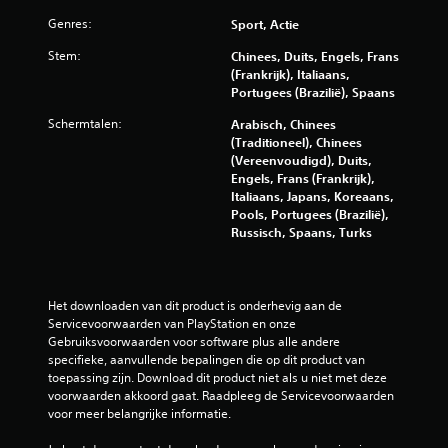
e
e
n
Genres:
Sport, Actie
l
z
b
Stem:
Chinees, Duits, Engels, Frans
i
a
(Frankrijk), Italiaans,
j
a
Portugees (Brazilië), Spaans
n
r
.
Schermtalen:
Arabisch, Chinees
z
(Traditioneel), Chinees
o
B
(Vereenvoudigd), Duits,
n
Engels, Frans (Frankrijk),
i
d
Italiaans, Japans, Koreaans,
j
e
Pools, Portugees (Brazilië),
s
r
Russisch, Spaans, Turks
c
t
h
r
r
i
i
Het downloaden van dit product is onderhevig aan de 
l
f
Servicevoorwaarden van PlayStation en onze 
l
t
Gebruiksvoorwaarden voor software plus alle andere 
i
e
specifieke, aanvullende bepalingen die op dit product van 
n
toepassing zijn. Download dit product niet als u niet met deze 
n
g
voorwaarden akkoord gaat. Raadpleeg de Servicevoorwaarden 
(
v
voor meer belangrijke informatie.
s
a
t