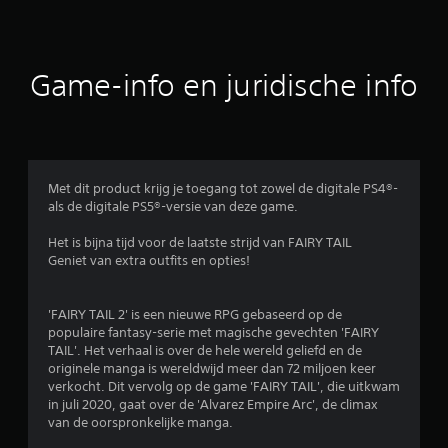
i
a
n
a
d
n
e
t
g
Game-info en juridische info
e
a
z
m
e
e
t
.
t
e
Met dit product krijg je toegang tot zowel de digitale PS4®-
n
als de digitale PS5®-versie van deze game.
.
Het is bijna tijd voor de laatste strijd van FAIRY TAIL
Geniet van extra outfits en opties!
'FAIRY TAIL 2' is een nieuwe RPG gebaseerd op de
populaire fantasy-serie met magische gevechten 'FAIRY
TAIL'. Het verhaal is over de hele wereld geliefd en de
originele manga is wereldwijd meer dan 72 miljoen keer
verkocht. Dit vervolg op de game 'FAIRY TAIL', die uitkwam
in juli 2020, gaat over de 'Alvarez Empire Arc', de climax
van de oorspronkelijke manga.