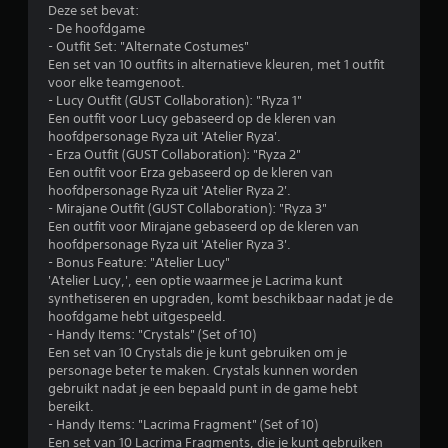
Deze set bevat:
- De hoofdgame
- Outfit Set: "Alternate Costumes"
Een set van 10 outfits in alternatieve kleuren, met 1 outfit
voor elke teamgenoot.
- Lucy Outfit (GUST Collaboration): "Ryza 1"
Een outfit voor Lucy gebaseerd op de kleren van
hoofdpersonage Ryza uit 'Atelier Ryza'.
- Erza Outfit (GUST Collaboration): "Ryza 2"
Een outfit voor Erza gebaseerd op de kleren van
hoofdpersonage Ryza uit 'Atelier Ryza 2'.
- Mirajane Outfit (GUST Collaboration): "Ryza 3"
Een outfit voor Mirajane gebaseerd op de kleren van
hoofdpersonage Ryza uit 'Atelier Ryza 3'.
- Bonus Feature: "Atelier Lucy"
'Atelier Lucy,', een optie waarmee je Lacrima kunt
synthetiseren en upgraden, komt beschikbaar nadat je de
hoofdgame hebt uitgespeeld.
- Handy Items: "Crystals" (Set of 10)
Een set van 10 Crystals die je kunt gebruiken om je
personage beter te maken. Crystals kunnen worden
gebruikt nadat je een bepaald punt in de game hebt
bereikt.
- Handy Items: "Lacrima Fragment" (Set of 10)
Een set van 10 Lacrima Fragments, die je kunt gebruiken