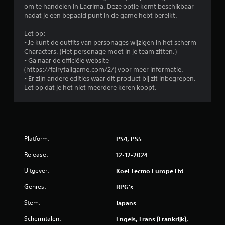
om te handelen in Lacrima. Deze optie komt beschikbaar
nadat je een bepaald punt in de game hebt bereikt.
Let op:
- Je kunt de outfits van personages wijzigen in het scherm
Characters. (Het personage moet in je team zitten.)
- Ga naar de officiële website
(https://fairytailgame.com/2/) voor meer informatie.
- Er zijn andere edities waar dit product bij zit inbegrepen.
Let op dat je het niet meerdere keren koopt.
Platform:
PS4, PS5
Release:
12-12-2024
Uitgever:
Koei Tecmo Europe Ltd
Genres:
RPG's
Stem:
Japans
Schermtalen:
Engels, Frans (Frankrijk),