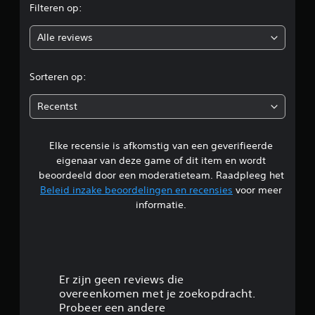
f
Filteren op:
a
l
o
a
i
Alle reviews
r
n
o
e
z
s
o
r
p
Sorteren op:
n
e
d
d
e
Recentst
e
l
e
r
t
a
)
Elke recensie is afkomstig van een geverifieerde
l
d
.
eigenaar van deze game of dit item en wordt
a
i
beoordeeld door een moderatieteam. Raadpleeg het
p
H
Beleid inzake beoordelingen en recensies
voor meer
t
n
a
informatie.
i
n
e
g
d
f
m
t
4
a
r
t
.
i
Er zijn geen reviews die
i
g
overeenkomen met je zoekopdracht.
g
2
g
Probeer een andere
o