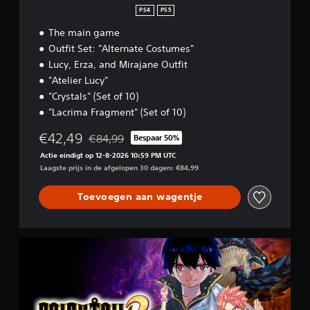
o
n
PS4
PS5
e
d
i
The main game
e
l
Outfit Set: "Alternate Costumes"
r
i
Lucy, Erza, and Mirajane Outfit
j
t
k
"Atelier Lucy"
r
h
i
"Crystals" (Set of 10)
e
l
"Lacrima Fragment" (Set of 10)
i
l
d
i
€42,49
€84,99
Bespaar 50%
s
Korting ten opzichte van de oorspronkelijke prij
n
n
Actie eindigt op 12-8-2026 10:59 PM UTC
g
i
Laagste prijs in de afgelopen 30 dagen: €84,99
v
v
e
a
Toevoegen aan wagentje
a
n
u
c
t
o
e
U
n
k
l
t
i
t
r
e
i
o
z
m
l
e
a