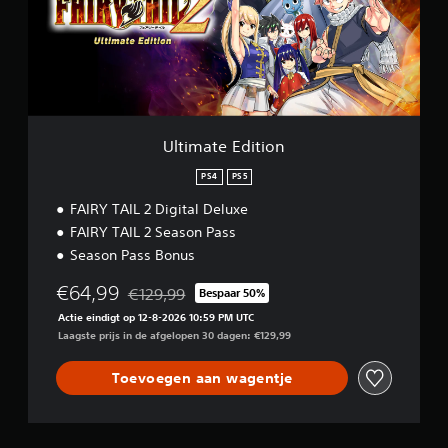
n
l
t
.
e
e
r
E
d
G
J
i
e
a
t
k
m
i
u
e
o
n
Ultimate Edition
p
n
t
a
PS4
PS5
d
u
e
FAIRY TAIL 2 Digital Deluxe
z
g
e
FAIRY TAIL 2 Season Pass
a
r
m
Season Pass Bonus
e
e
s
€64,99
n
€129,99
Bespaar 50%
Korting ten opzichte van de oorspronkelijke prijs
p
J
Actie eindigt op 12-8-2026 10:59 PM UTC
e
e
Laagste prijs in de afgelopen 30 dagen: €129,99
l
k
e
u
Toevoegen aan wagentje
n
n
z
t
o
d
n
e