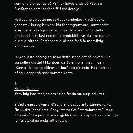
a
som er tilgjengelige på PS4, er fraværende på PS5. Se 
PlayStation.com/bc for å få flere detaljer.
v
Nedlasting av dette produktet er underlagt PlayStations 
5
tjenestevilkår og brukervilkår for programvare, samt andre 
eventuelle retningslinjer som gjelder spesifikt for dette 
f
produktet. Ikke last ned dette produktet hvis du ikke godtar 
disse vilkårene. Se tjenestevilkårene for å få mer viktig 
r
informasjon.
a
Du kan laste ned og spille av dette innholdet på hoved-PS5-
konsollen knyttet til kontoen din (gjennom innstillingen 
1
"Konsolldeling og offline-spilling") og på andre PS5-konsoller 
når du logger på med samme konto.
1
Se 
8
Helseadvarsler
 for viktig informasjon om helse før du bruker produktet.
0
Biblioteksprogrammer ©Sony Interactive Entertainment Inc. 
7
Eksklusivt lisensiert til Sony Interactive Entertainment Europe. 
Bruksvilkår for programvare gjelder, se eu.playstation.com/legal 
7
for fullstendige bruksrettigheter.
v