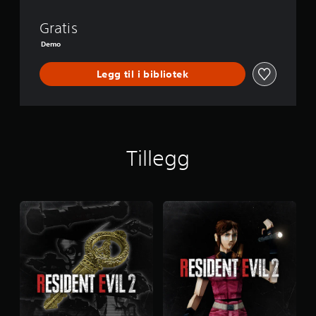
.
D
Gratis
.
D
Demo
e
m
Legg til i bibliotek
o
Tillegg