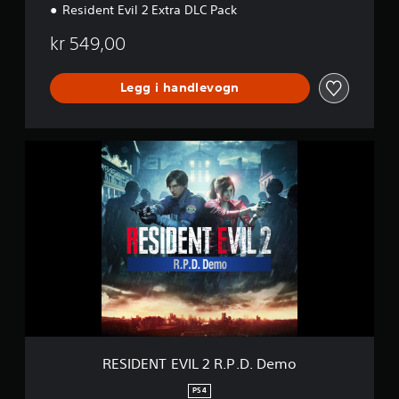
Resident Evil 2 Extra DLC Pack
kr 549,00
Legg i handlevogn
R
E
S
I
D
E
N
T
E
V
I
L
2
R
RESIDENT EVIL 2 R.P.D. Demo
.
P
PS4