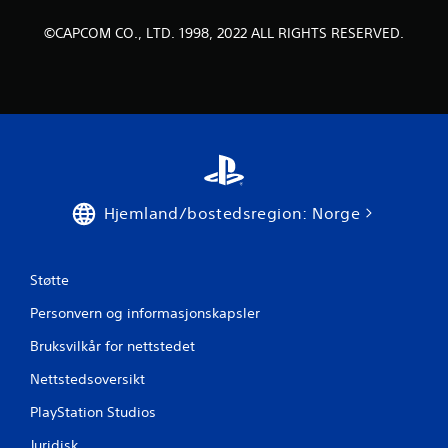
u
©CAPCOM CO., LTD. 1998, 2022 ALL RIGHTS RESERVED.
r
d
e
r
Hjemland/bostedsregion: Norge
i
n
Støtte
g
Personvern og informasjonskapsler
e
Bruksvilkår for nettstedet
r
Nettstedsoversikt
PlayStation Studios
Juridisk