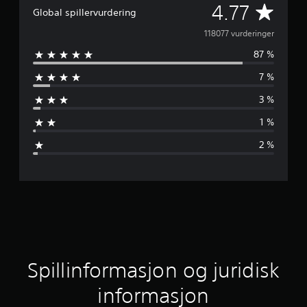
G
4.77
Global spillervurdering
j
118077 vurderinger
87 %
e
7 %
n
3 %
n
1 %
o
2 %
m
s
n
i
t
Spillinformasjon og juridisk
t
informasjon