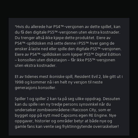
l
i
g
*Hvis du allerede har PS4™-versjonen av dette spillet, kan
du få den digitale PS5™-versjonen uten ekstra kostnader.
v
Du trenger altså ikke kjøpe dette produktet. Eiere av
PS4™-spilldisken må sette denne i PS5™ hver gang de
u
ønsker å laste ned eller spille den digitale PS5™-versjonen.
Eiere av PS4™-spilldisken som kjøper PS5™ Digital Edition
r
– konsollen uten diskstasjon – får ikke PS5™-versjonen
uten ekstra kostnader.
d
Et av tidenes mest ikoniske spill, Resident Evil 2, ble gitt ut i
e
1998 og kommer nå i en helt ny versjon til neste
generasjons konsoller.
r
Spiller 1 og spiller 2 kan ta på seg ulike oppdrag. Dessuten
i
kan du spille i en ny tredje persons synsvinkel når du
undersøker zombieområdene i Raccoon City, som er
n
bygget opp på nytt med Capcoms egen RE Engine. Nye
oppgaver, historier og områder betyr at både nye og
g
gamle fans kan vente seg fryktinngytende overraskelser!