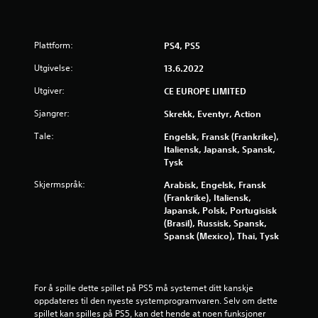
4
.
Plattform:
PS4, PS5
7
Utgivelse:
13.6.2022
7
Utgiver:
CE EUROPE LIMITED
s
Sjangrer:
Skrekk, Eventyr, Action
t
Tale:
Engelsk, Fransk (Frankrike),
Italiensk, Japansk, Spansk,
j
Tysk
e
Skjermspråk:
Arabisk, Engelsk, Fransk
(Frankrike), Italiensk,
r
Japansk, Polsk, Portugisisk
(Brasil), Russisk, Spansk,
n
Spansk (Mexico), Thai, Tysk
e
For å spille dette spillet på PS5 må systemet ditt kanskje 
r
oppdateres til den nyeste systemprogramvaren. Selv om dette 
spillet kan spilles på PS5, kan det hende at noen funksjoner 