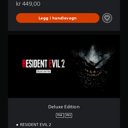
kr 449,00
Legg i handlevogn
D
e
l
u
x
e
E
d
i
t
i
o
n
Deluxe Edition
PS4
PS5
RESIDENT EVIL 2