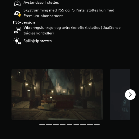
Avstandsspill støttes
r
i
Skystrømming med PS5 og PS Portal støttes kun med
n
Premium-abonnement
g
PS5-versjon
4
Vibreringsfunksjon og avtrekkereffekt støttes (DualSense
.
trådløs kontroller)
7
Spillhjelp støttes
7
s
t
j
e
r
n
e
r
a
v
5
f
r
a
1
1
8