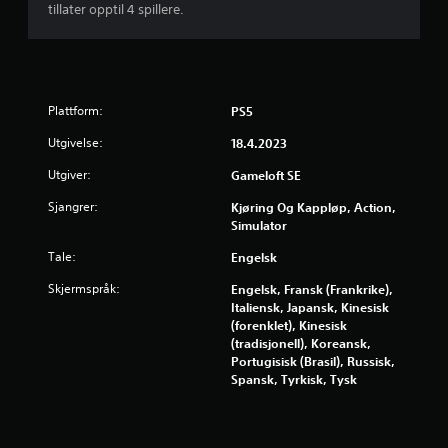
u
tillater opptil 4 spillere.
i
n
l
o
f
l
f
e
l
s
Plattform:
i
PS5
u
n
t
Utgivelse:
18.4.2023
e
e
-
Utgiver:
Gameloft SE
n
s
k
p
Sjangrer:
Kjøring Og Kappløp, Action,
o
i
Simulator
l
n
l
Tale:
Engelsk
t
i
r
Skjermspråk:
Engelsk, Fransk (Frankrike),
n
o
Italiensk, Japansk, Kinesisk
g
l
(forenklet), Kinesisk
)
l
(tradisjonell), Koreansk,
.
e
Portugisisk (Brasil), Russisk,
r
Spansk, Tyrkisk, Tysk
v
i
b