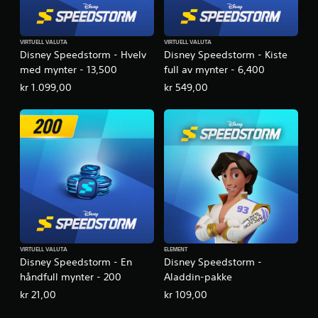
m
s
s
e
p
s
i
VIRTUELL VALUTA
VIRTUELL VALUTA
k
Disney Speedstorm - Hvelv
Disney Speedstorm - Kiste
l
o
l
med mynter - 13,500
full av mynter - 6,400
n
k
kr 1.099,00
kr 549,00
o
t
n
r
t
o
r
l
o
l
l
e
l
r
e
n
D
e
u
n
k
å
a
r
n
VIRTUELL VALUTA
ELEMENT
s
Disney Speedstorm - En
Disney Speedstorm -
s
o
p
håndfull mynter - 200
Aladdin-pakke
m
i
kr 21,00
kr 109,00
h
l
e
l