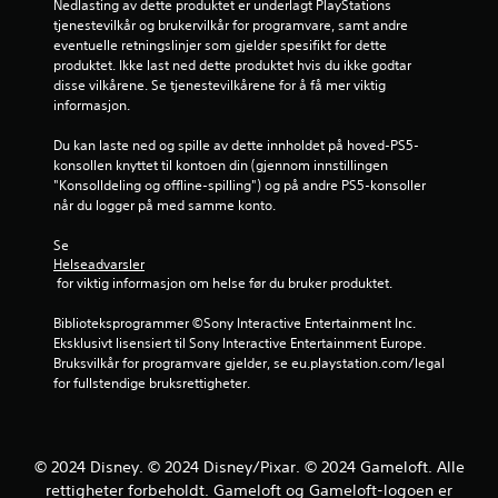
Nedlasting av dette produktet er underlagt PlayStations 
r
tjenestevilkår og brukervilkår for programvare, samt andre 
e
eventuelle retningslinjer som gjelder spesifikt for dette 
r
produktet. Ikke last ned dette produktet hvis du ikke godtar 
i
disse vilkårene. Se tjenestevilkårene for å få mer viktig 
n
informasjon.
g
Du kan laste ned og spille av dette innholdet på hoved-PS5-
D
konsollen knyttet til kontoen din (gjennom innstillingen 
u
"Konsolldeling og offline-spilling") og på andre PS5-konsoller 
k
når du logger på med samme konto.
a
n
Se 
s
Helseadvarsler
p
 for viktig informasjon om helse før du bruker produktet.
i
l
Biblioteksprogrammer ©Sony Interactive Entertainment Inc. 
l
Eksklusivt lisensiert til Sony Interactive Entertainment Europe. 
e
Bruksvilkår for programvare gjelder, se eu.playstation.com/legal 
s
for fullstendige bruksrettigheter.
p
i
l
l
© 2024 Disney. © 2024 Disney/Pixar. © 2024 Gameloft. Alle
e
rettigheter forbeholdt. Gameloft og Gameloft-logoen er
t