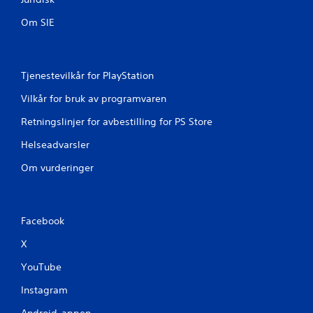
r
i
Om SIE
n
g
/
h
Tjenestevilkår for PlayStation
a
p
Vilkår for bruk av programvaren
t
Retningslinjer for avbestilling for PS Store
i
s
Helseadvarsler
k
t
Om vurderinger
i
l
b
a
Facebook
k
e
X
m
e
YouTube
l
d
Instagram
i
n
Android-appen