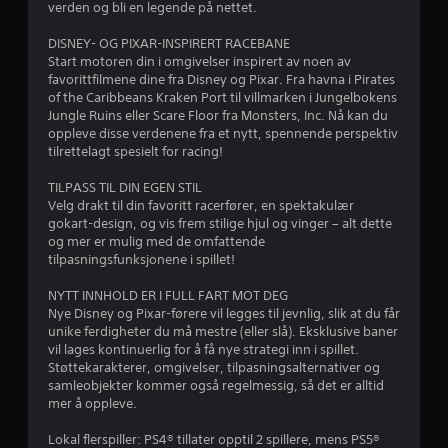
i
verden og bli en legende på nettet.
b
u
n
a
g
DISNEY- OG PIXAR-INSPIRERT RACEBANE
s
r
e
Start motoren din i omgivelser inspirert av noen av
e
l
favorittfilmene dine fra Disney og Pixar. Fra havna i Pirates
r
d
l
of the Caribbeans Kraken Port til villmarken i Jungelbokens
t
e
Jungle Ruins eller Scare Floor fra Monsters, Inc. Nå kan du
e
e
r
oppleve disse verdenene fra et nytt, spennende perspektiv
k
f
tilrettelagt spesielt for racing!
o
i
r
n
l
TILPASS TIL DIN EGEN STIL
t
m
i
Velg drakt til din favoritt racerfører, en spektakulær
r
f
gokart-design, og vis frem stilige hjul og vinger – alt dette
o
r
n
og mer er mulig med de omfattende
l
e
tilpasningsfunksjonene i spillet!
l
m
g
e
v
NYTT INNHOLD ER I FULL FART MOT DEG
r
i
e
Nye Disney og Pixar-førere vil legges til jevnlig, slik at du får
.
s
unike ferdigheter du må mestre (eller slå). Eksklusive baner
n
r
vil lages kontinuerlig for å få nye strategi inn i spillet.
i
K
Støttekarakterer, omgivelser, tilpasningsalternativer og
n
samleobjekter kommer også regelmessig, så det er alltid
a
g
mer å oppleve.
n
(
s
k
Lokal flerspiller: PS4® tillater opptil 2 spillere, mens PS5®
p