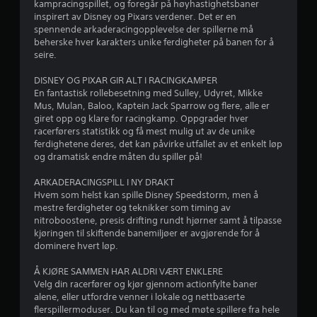
kampracingspillet, og foregår på høyhastighetsbaner
t
s
a
inspirert av Disney og Pixars verdener. Det er en
u
p
spennende arkaderacingopplevelse der spillerne må
t
i
v
beherske hver karakters unike ferdigheter på banen for å
e
l
seire.
n
l
5
å
e
DISNEY OG PIXAR GIR ALT I RACINGKAMPER
m
t
f
En fantastisk rollebesetning med Sulley, Udyret, Mikke
å
p
Mus, Mulan, Baloo, Kaptein Jack Sparrow og flere, alle er
t
å
giret opp og klare for racingkamp. Oppgrader hver
r
t
p
racerførers statistikk og få mest mulig ut av de unike
e
a
ferdighetene deres, det kan påvirke utfallet av et enkelt løp
a
b
u
og dramatisk endre måten du spiller på!
r
s
3
u
e
ARKADERACINGSPILL I NY DRAKT
k
u
Hvem som helst kan spille Disney Speedstorm, men å
4
e
n
mestre ferdigheter og teknikker som timing av
b
d
nitroboostene, presis drifting rundt hjørner samt å tilpasse
0
e
e
kjøringen til skiftende banemiljøer er avgjørende for å
r
r
dominere hvert løp.
2
ø
s
r
p
Å KJØRE SAMMEN HAR ALDRI VÆRT ENKLERE
i
9
i
Velg din racerfører og kjør gjennom actionfylte baner
n
l
alene, eller utfordre venner i lokale og nettbaserte
g
v
l
flerspillermoduser. Du kan til og med møte spillere fra hele
s